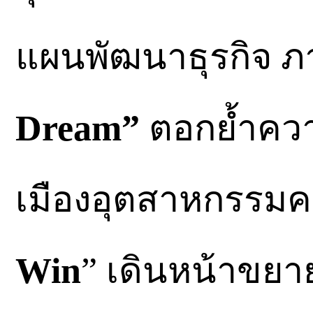
แผนพัฒนาธุรกิจ ภ
Dream”
ตอกย้ำควา
เมืองอุตสาหกรรม
Win
” เดินหน้าขยาย