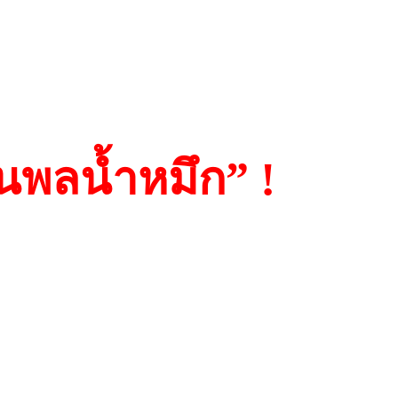
นพลน้ำหมึก” !