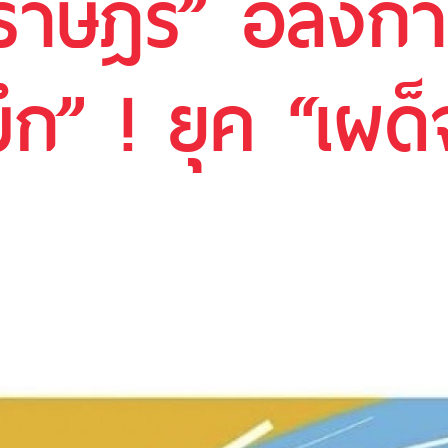
ราษฎร์” อลังกา
มึก” ! ยุค “เผ