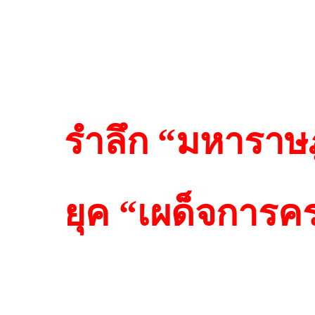
รำลึก “มหาราษฎ
ยุค “เผด็จการค