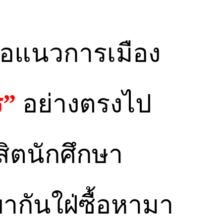
ือแนวการเมือง
ร”
อย่างตรงไป
สิตนักศึกษา
ากันใฝ่ซื้อหามา