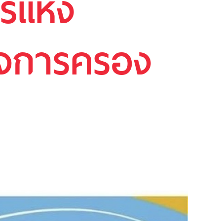
รแห่ง
ด็จการครอง