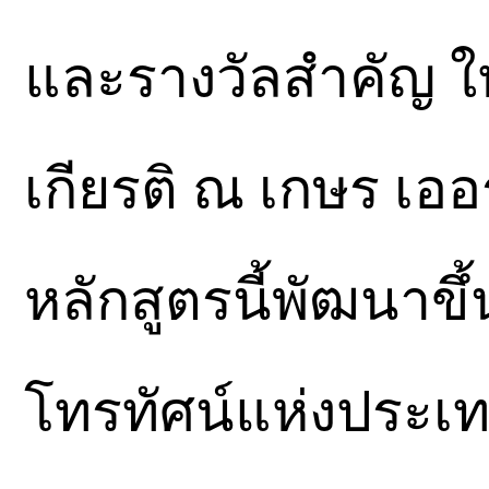
และรางวัลสำคัญ ให
เกียรติ ณ เกษร เออร
หลักสูตรนี้พัฒนาขึ
โทรทัศน์แห่งประเ