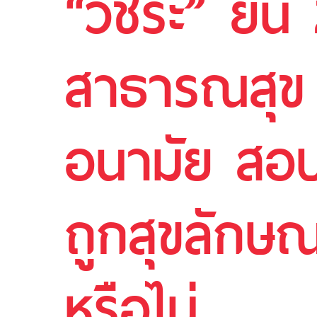
“วัชระ” ยื่
สาธารณสุข ส
อนามัย สอบโ
ถูกสุขลักษณ
หรือไม่