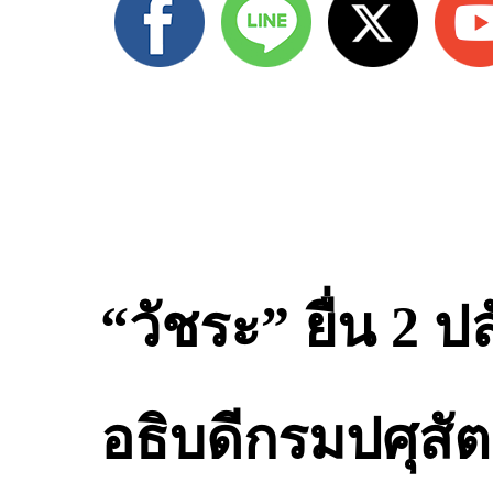
“วัชระ” ยื่น 2 
อธิบดีกรมปศุสัต