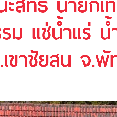
ชนะสิทธ์ นายกเ
รม แช่นํ้าแร่ นํ
เขาชัยสน จ.พัท