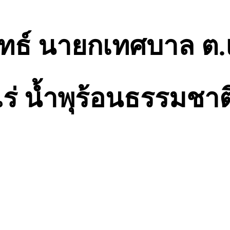
ิทธ์ นายกเทศบาล ต.แ
แร่ นํ้าพุร้อนธรรมชา