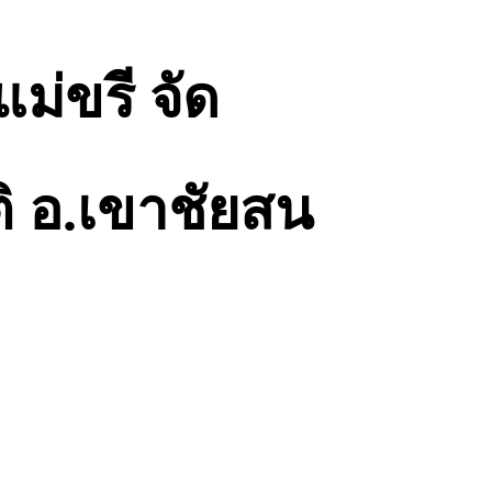
ม่ขรี จัด
ติ อ.เขาชัยสน