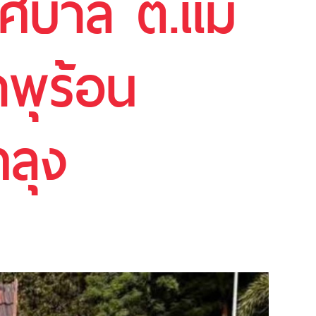
ทศบาล ต.แม่
้าพุร้อน
ลุง