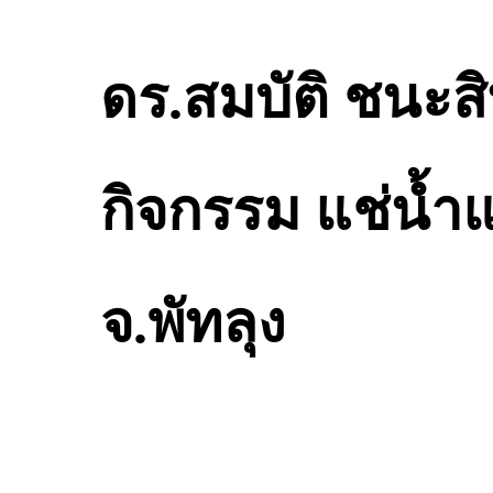
ดร.สมบัติ ชนะส
กิจกรรม แช่นํ้า
จ.พัทลุง