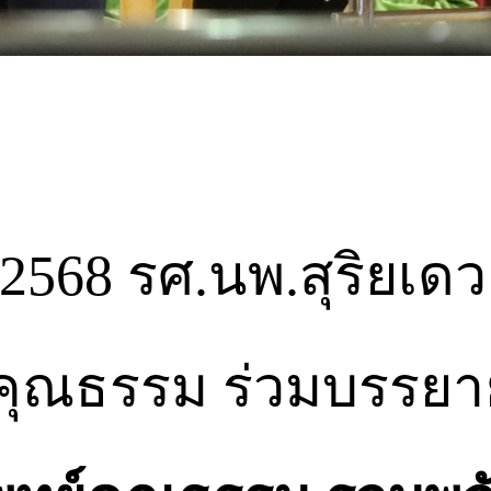
 2568 รศ.นพ.สุริยเดว ท
คุณธรรม ร่วมบรรยา