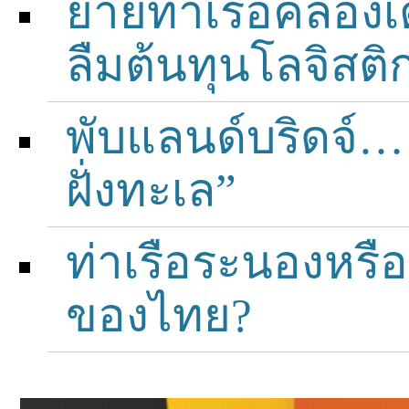
ย้ายท่าเรือคลอง
ลืมต้นทุนโลจิสติก
พับแลนด์บริดจ์… 
ฝั่งทะเล”
ท่าเรือระนองหรื
ของไทย?