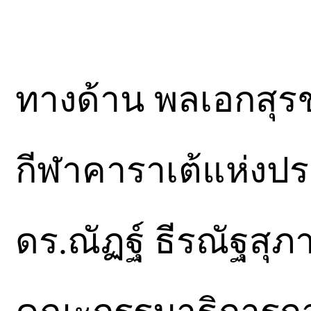
ทางด้าน พลเอกสุร
กีฬาคาราเต้แห่งป
ดร.ณัฏฐ์ ธีรณัฐสุภา