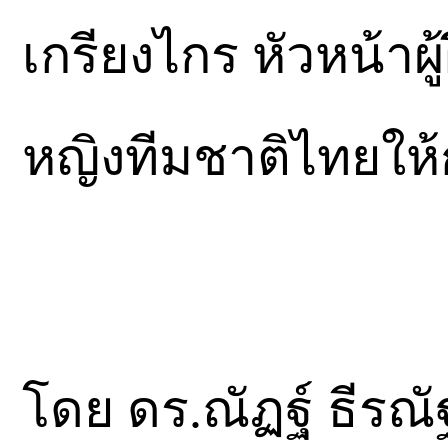
เกรียงไกร หัวหน้า
หญิงทีมชาติไทยให้
โดย ดร.ณัฏฐ์ ธีรณ