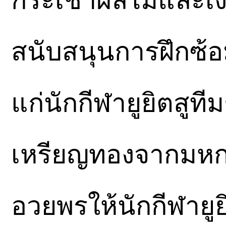
กระเช้าผลไม้และเ
สนับสนุนการฝึกซ้อ
แก่นักกีฬายูยิตสูที
เหรียญทองจากมหกร
อวยพรให้นักกีฬายู