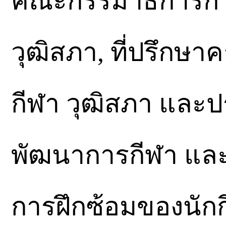
คณะกรรมาธิการการ
วุฒิสภา, ที่ปรึกษ
กีฬา วุฒิสภา และป
พัฒนาการกีฬา และ
การฝึกซ้อมของนัก