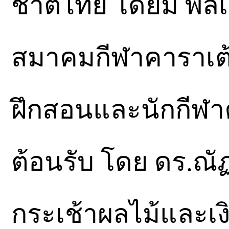
ชาติไทย โดยมี พลเ
สมาคมกีฬาคาราเต้
ฝึกสอนและนักกีฬา
ต้อนรับ โดย ดร.ณัฏ
กระเช้าผลไม้และเง