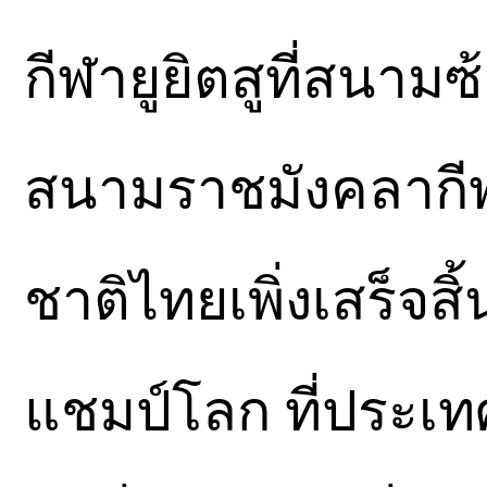
กีฬายูยิตสูที่สนา
สนามราชมังคลากีฬา
ชาติไทยเพิ่งเสร็จสิ
แชมป์โลก ที่ประเท