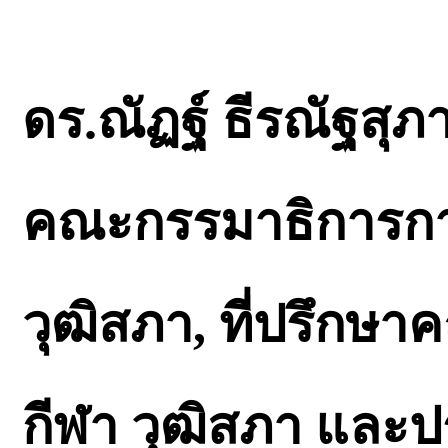
ดร.ณัฏฐ์ ธีรณัฐสุภา
คณะกรรมาธิการการ
วุฒิสภา, ที่ปรึกษ
กีฬา วุฒิสภา และป