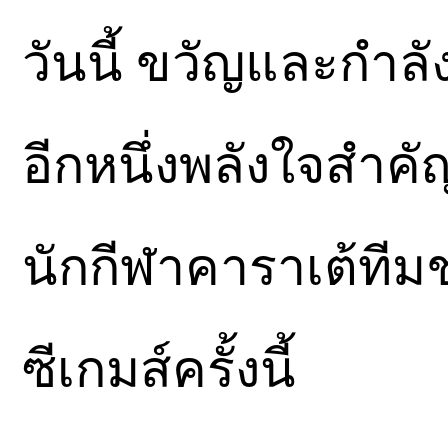
วันนี้ ขวัญและกำลั
อีกหนึ่งพลังใจสำค
นักกีฬาคาราเต้ที
ซีเกมส์ครั้งนี้