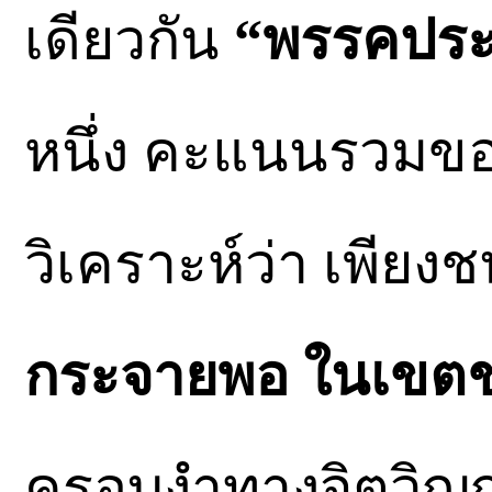
เดียวกัน
“พรรคปร
หนึ่ง คะแนนรวมขอ
วิเคราะห์ว่า เพีย
กระจายพอ ในเขต
ครอบงำทางจิตวิ