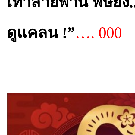
เท่าสายพาน พิษยิ่ง..
ดูแคลน !”
…. 000