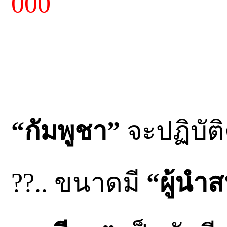
000
“กัมพูชา”
จะปฏิบัต
??.. ขนาดมี
“ผู้นำ