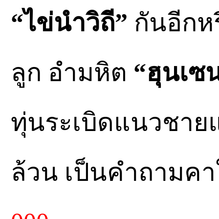
“ไข่นำวิถี”
กันอีกหร
ลูก อำมหิต
“ฮุนเซ
ทุ่นระเบิดแนวชา
ล้วน เป็นคำถามคาใ