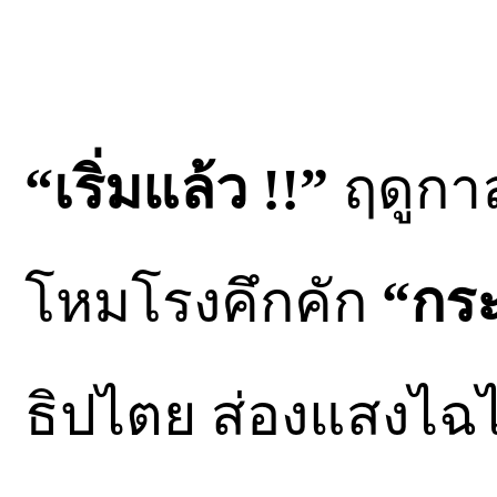
“เริ่มแล้ว !!”
ฤดูกาล
โหมโรงคึกคัก
“กระ
ธิปไตย ส่องแสงไฉไ