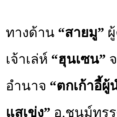
ทางด้าน
“สายมู”
ผู
เจ้าเล่ห์
“ฮุนเซน”
จ
อำนาจ
“ตกเก้าอี้ผู
แสเข่ง”
อ.ชนม์ทรรศ