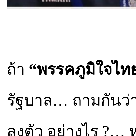
ถ้า
“พรรคภูมิใจไท
รัฐบาล… ถามกันว่า 
ลงตัว อย่างไร ?… ห