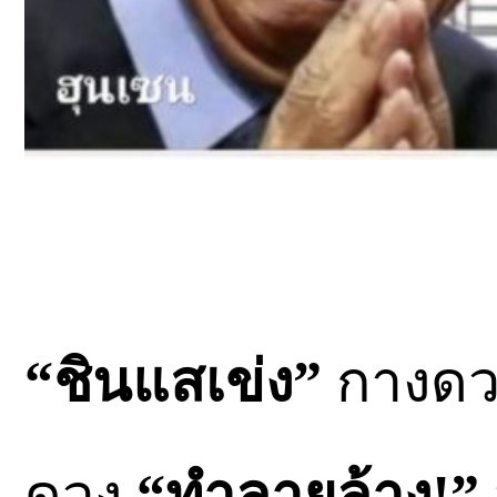
“ชินแสเข่ง”
กางดวง
ดวง
“ทำลายล้าง!”