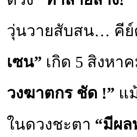
วุ่นวายสับสน… คีย
เซน”
เกิด 5 สิงหา
วงฆาตกร ชัด !”
แม้
ในดวงชะตา
“มีผล