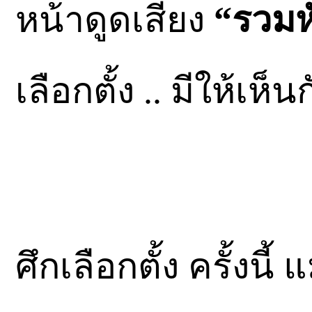
หน้าดูดเสียง
“รวมหั
เลือกตั้ง .. มีให้เห็
ศึกเลือกตั้ง ครั้งน