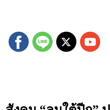
สังคม “ลมใต้ปีก” ป