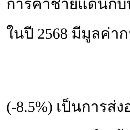
การค้าชายแดนกับป
ในปี 2568 มีมูลค่
(-8.5%) เป็นการส่