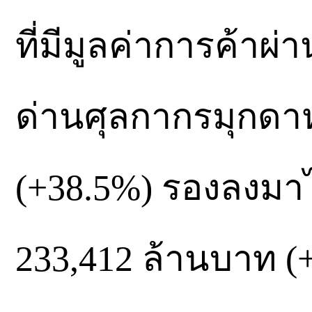
ที่มีมูลค่าการค้าผ่
ด่านศุลกากรมุกดา
(+38.5%) รองลงมาไ
233,412 ล้านบาท (