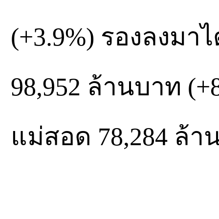
(+3.9%) รองลงมาไ
98,952 ล้านบาท (+
แม่สอด 78,284 ล้า