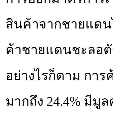
สินค้าจากชายแดนไ
ค้าชายแดนชะลอตัว
อย่างไรก็ตาม การค
มากถึง 24.4% มีมูล