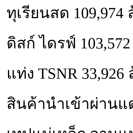
ทุเรียนสด 109,974 
ดิสก์ ไดรฟ์ 103,5
แท่ง TSNR 33,926 
สินค้านำเข้าผ่านแ