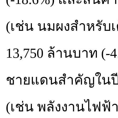
(เช่น นมผงสำหรับเด็
13,750 ล้านบาท (-
ชายแดนสำคัญในปี 25
(เช่น พลังงานไฟฟ้