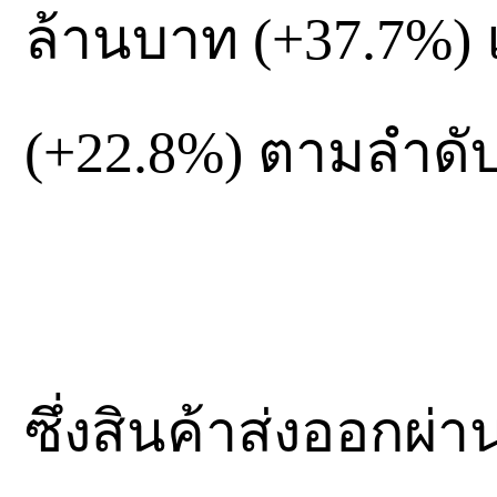
ล้านบาท (+37.7%) 
(+22.8%) ตามลำดั
ซึ่งสินค้าส่งออกผ่