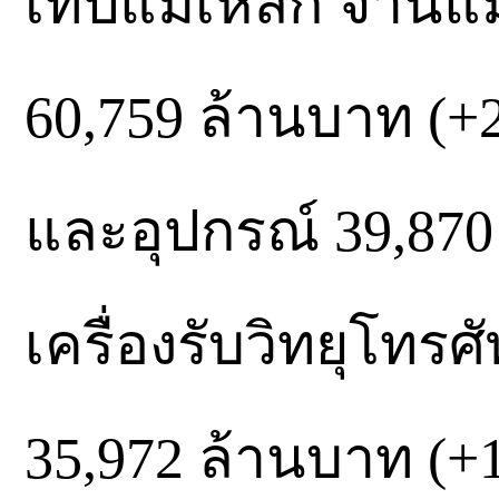
เทปแม่เหล็ก จานแม
60,759 ล้านบาท (+2
และอุปกรณ์ 39,870
เครื่องรับวิทยุโทร
35,972 ล้านบาท (+