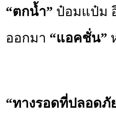
“ตกนํ้า”
ป๋อมแป๋ม อ
ออกมา
“แอคชั่น”
ห
“ทางรอดที่ปลอดภัย 