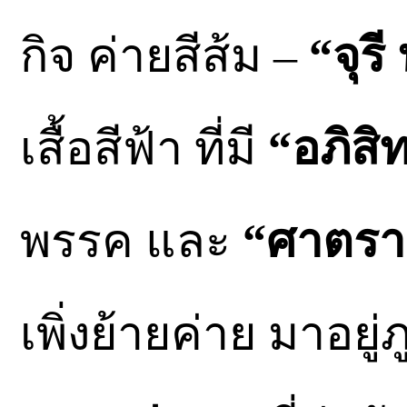
กิจ ค่ายสีส้ม –
“จุรี
เสื้อสีฟ้า ที่มี
“อภิสิ
พรรค และ
“ศาตรา
เพิ่งย้ายค่าย มาอยู่