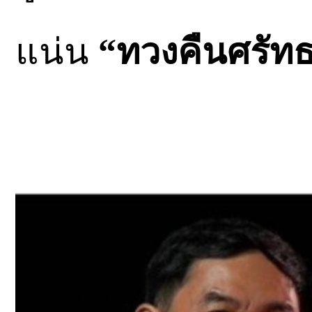
แน่น
“ทวงคืนศรัท