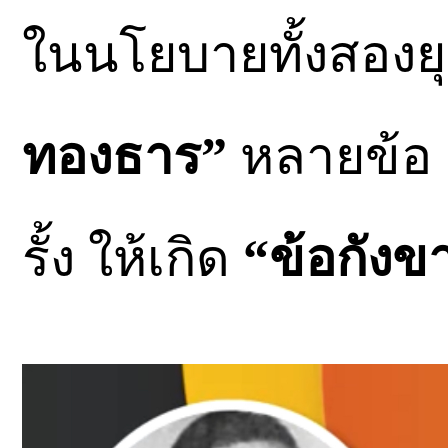
ในนโยบายทั้งสองย
ทองธาร”
หลายข้อ ย
รั้ง ให้เกิด
“ข้อกังข