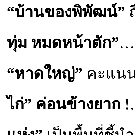
“บ้านของพิพัฒน์”
ถ
ทุ่ม หมดหน้าตัก”
… 
“หาดใหญ่”
คะแนนเ
ไก่”
ค่อนข้างยาก !
แห่ง”
เป็นพื้นที่ชี้