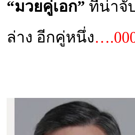
“มวยคู่เอก”
ที่น่า
ล่าง อีกคู่หนึ่ง
….00