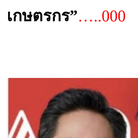
เกษตรกร”
…..000