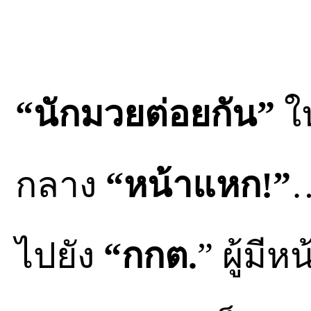
“นักมวยต่อยกัน”
ใ
กลาง
“หน้าแหก!”
…
ไปยัง
“กกต.
” ผู้มี