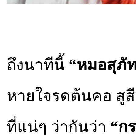
ถึงนาทีนี้
“หมอสุภั
หายใจรดต้นคอ สูสีก
ที่แน่ๆ ว่ากันว่า
“กร