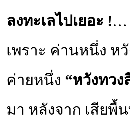
ลงทะเลไปเยอะ !
…
เพราะ ค่านหนึ่ง หว
ค่ายหนึ่ง
“หวังทวงสิ
มา หลังจาก เสียพื้