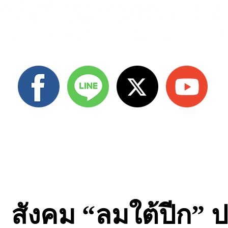
สังคม “ลมใต้ปีก” ปร