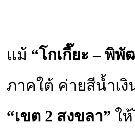
แม้
“โกเกี๊ยะ – พิพ
ภาคใต้ ค่ายสีนํ้าเงิ
“เขต 2 สงขลา”
ให้