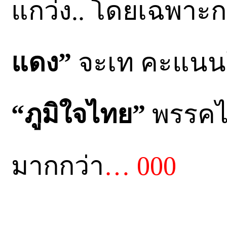
แกว่ง.. โดยเฉพาะกลุ
แดง”
จะเท คะแนน
“ภูมิใจไทย”
พรรค
มากกว่า
… 000