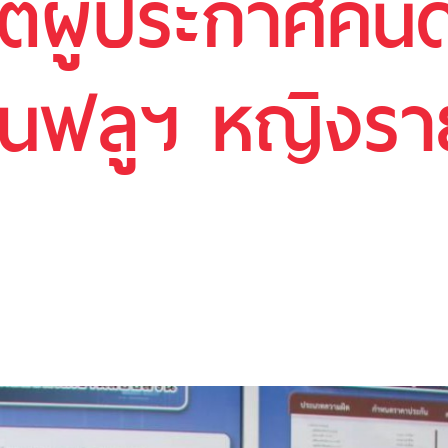
ีตผู้ประกาศคนดั
นฟลูฯ หญิงราย
ี