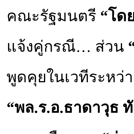
คณะรัฐมนตรี
“โดย
แจ้งคู่กรณี… ส่วน
พูดคุยในเวทีระหว่
“พล.ร.อ.ธาดาวุธ ทั