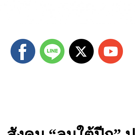
สังคม “ลมใต้ปีก” ป