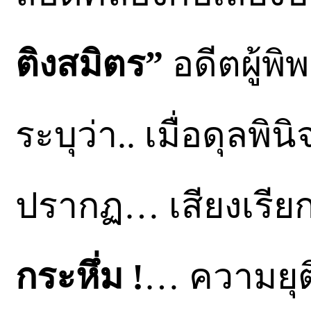
ติงสมิตร”
อดีตผู้พ
ระบุว่า.. เมื่อดุลพ
ปรากฏ… เสียงเรีย
กระหึ่ม !
… ความยุต