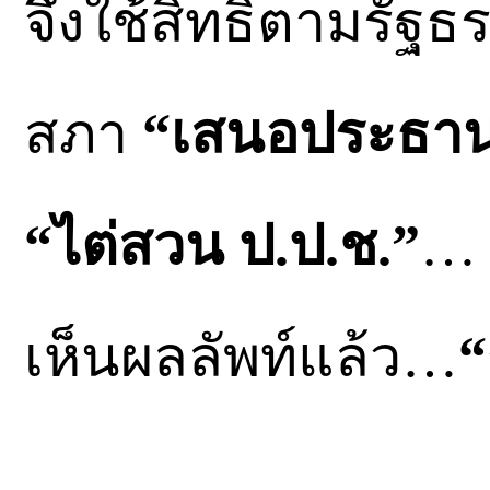
จึงใช้สิทธิ์ตามรัฐธ
สภา
“เสนอประธา
“ไต่สวน ป.ป.ช.”
… 
เห็นผลลัพท์แล้ว…
“