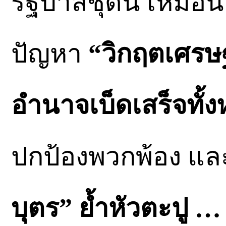
รัฐบาลชุดนี้ เหมือ
ปัญหา
“วิกฤตเศรษ
อำนาจเบ็ดเสร็จทั้
ปกป้องพวกพ้อง แล
บุตร” ยํ้าหัวตะปู … 