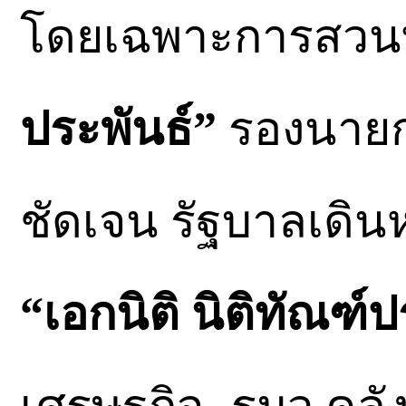
โดยเฉพาะการสวนท
ประพันธ์”
รองนายกฯ
ชัดเจน รัฐบาลเดิน
“เอกนิติ นิติทัณฑ