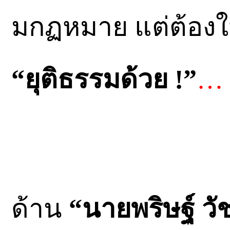
มกฏหมาย แต่ต้องให้
“ยุติธรรมด้วย !”
… 
ด้าน
“นายพริษฐ์ วั