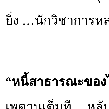
ยิ่ง …นักวิชาการห
“หนี้สาธารณะของ
เพดานเต็มที… หล