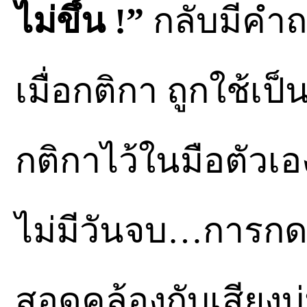
ไม่ขึ้น !”
กลับมีคำถา
เมื่อกติกา ถูกใช้เป
กติกาไว้ในมือตัวเ
ไม่มีวันจบ…การกดด
สอดคล้องกับเสียงบ