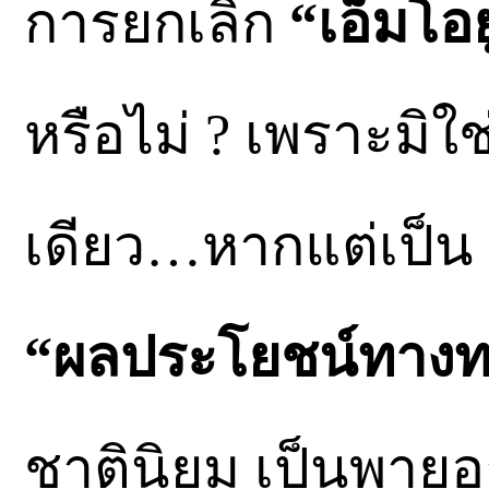
การยกเลิก
“เอ็มโอย
หรือไม่ ? เพราะมิใ
เดียว…หากแต่เป็น
“ผลประโยชน์ทางท
ชาตินิยม เป็นพายุอ