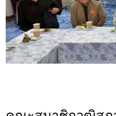
คณะสมาชิกวุฒิสภา 