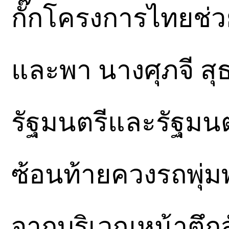
กั๊กโครงการไทยช่
และพา นางศุภจี สุ
รัฐมนตรีและรัฐมน
ซ้อนท้ายควงรถพุ่
จากบริเวณหน้าตึกส