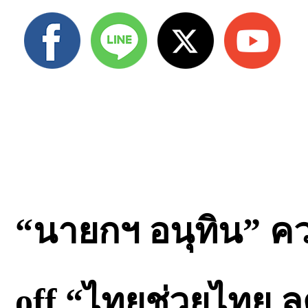
“นายกฯ อนุทิน” คว
off “ไทยช่วยไทย 