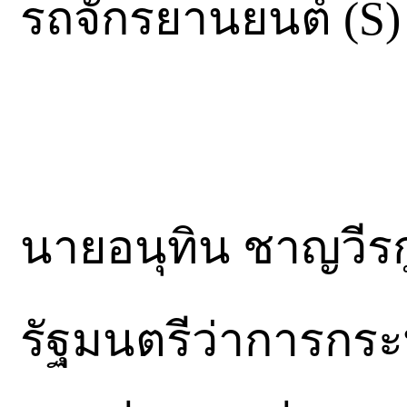
รถจักรยานยนต์ (S)
นายอนุทิน ชาญวีร
รัฐมนตรีว่าการกร