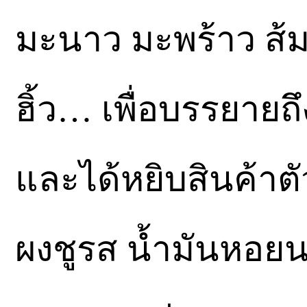
มะนาว มะพร้าว ส้
ฮิ้ว… เพื่อบรรยายถึ
และได้หยิบสินค้าตั
ผงชูรส น้ำมันหอยน