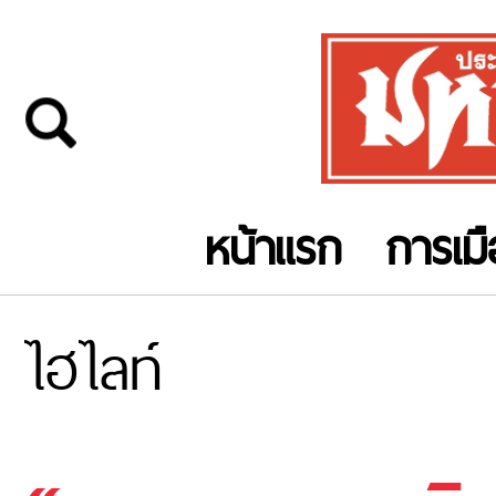
หน้าแรก
การเม
ไฮไลท์