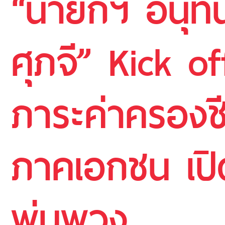
“นายกฯ อนุท
ศุภจี” Kick o
ภาระค่าครองช
ภาคเอกชน เปิ
พุ่มพวง