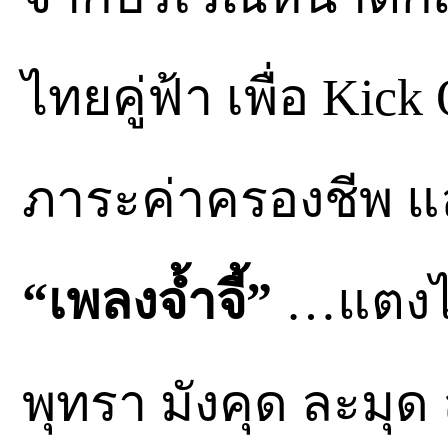
ไทยคู่ฟ้า เพื่อ Ki
ภาระค่าครองชีพ แล
“เพลงจ้ำจี้”
…แตงไท
พุทรา มังคุด ละมุ