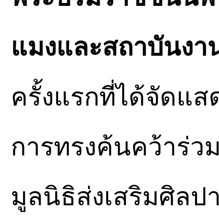
แมงและสถาบันงานป
ครั้งแรกที่ได้จั
การทรงค้นคว้าร่วมก
มูลนิธิส่งเสริมศิลป