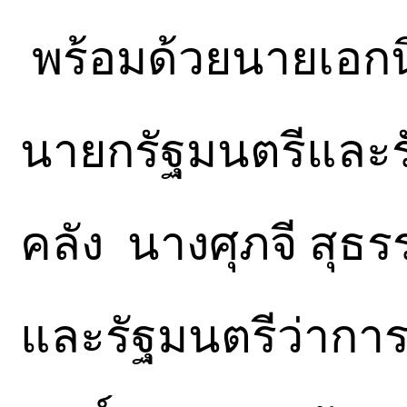
พร้อมด้วยนายเอกน
นายกรัฐมนตรีและร
คลัง นางศุภจี สุธร
และรัฐมนตรีว่ากา