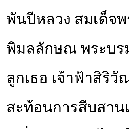
พันปีหลวง สมเด็จพ
พิมลลักษณ พระบรม
ลูกเธอ เจ้าฟ้าสิริ
สะท้อนการสืบสา