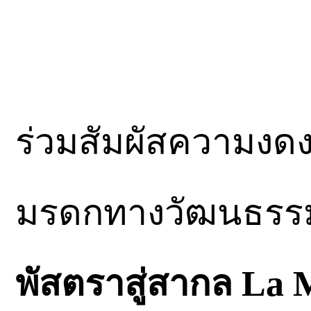
ร่วมสัมผัสความง
มรดกทางวัฒนธรรม
พัสตราสู่สากล La 