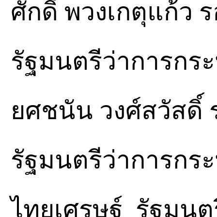
ศักดิ์ พวงเกตุแก้
รัฐมนตรีว่าการกร
ยศชนัน วงศ์สวัสดิ
รัฐมนตรีว่าการกร
ไทยเศรษฐ์ รัฐมนต