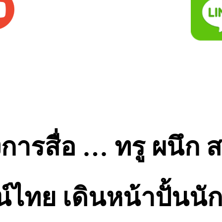
วงการสื่อ … ทรู ผนึก
์ไทย เดินหน้าปั้นนั