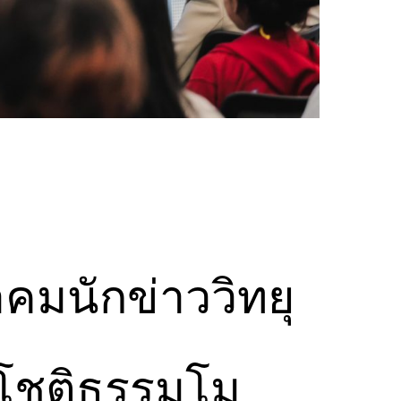
าคมนักข่าววิทยุ
 โชติธรรมโม