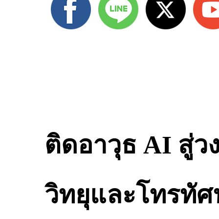
ติดอาวุธ AI สู่
วิทยุและโทรทัศน