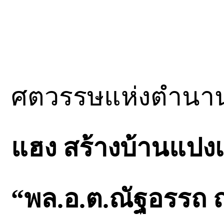
ศตวรรษแห่งตำนา
แฮง สร้างบ้านแปงเ
“พล.อ.ต.ณัฐอรรถ ถ