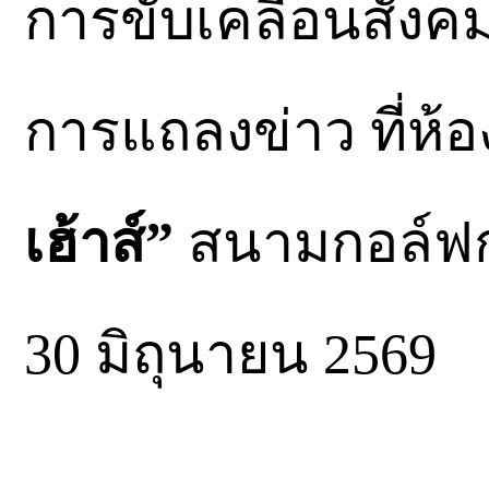
การขับเคลื่อนสังคมสู
การแถลงข่าว ที่ห้
เฮ้าส์”
สนามกอล์ฟกอ
30 มิถุนายน 2569