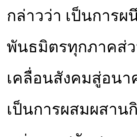
กล่าวว่า เป็นการผน
พันธมิตรทุกภาคส่วน
เคลื่อนสังคมสู่อนาคต
เป็นการผสมผสานกิ