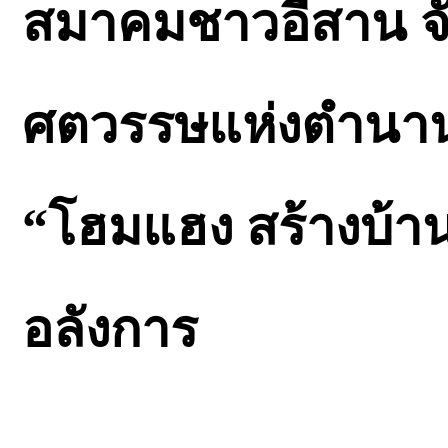
สมาคมชาวอีสาน จั
ศตวรรษแห่งตำนาน
“โฮมแฮง สร้างบ้า
อลังการ