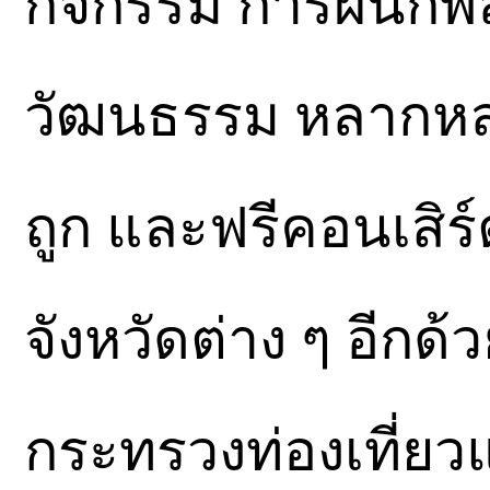
กิจกรรม การผนึกพลั
วัฒนธรรม หลากหล
ถูก และฟรีคอนเสิร
จังหวัดต่าง ๆ อีกด้
กระทรวงท่องเที่ยว