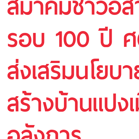
สมาคมชาวอีส
รอบ 100 ปี 
ส่งเสริมนโยบ
สร้างบ้านแปง
อลังการ