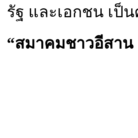
รัฐ และเอกชน เป
“สมาคมชาวอีสาน ส