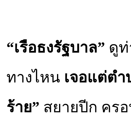
“เรือธงรัฐบาล”
ดูท
ทางไหน
เจอแต่ตำ
ร้าย”
สยายปีก ครอบ