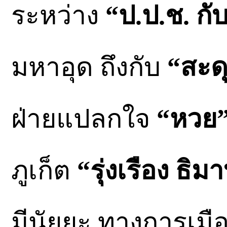
ระหว่าง
“ป.ป.ช. กับ
มหาอุด ถึงกับ
“สะด
ฝ่ายแปลกใจ
“หวย
ภูเก็ต
“รุ่งเรือง ธิม
มีนัยยะ ทางการเมือง