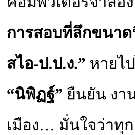
คอมพิวเตอร์จำลอง
การสอบที่ลึกขนาดน
สไอ-ป.ป.ง.”
หายไป
“นิพิฏฐ์”
ยืนยัน งาน
เมือง… มั่นใจว่าทุก