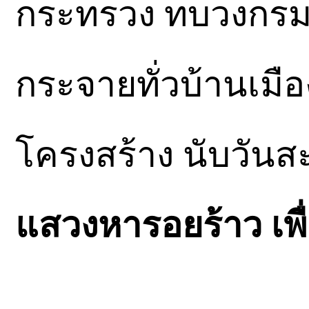
กระทรวง ทบวงกร
กระจายทั่วบ้านเมื
โครงสร้าง นับวันส
แสวงหารอยร้าว เพื