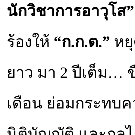
นักวิชาการอาวุโส”
ร้องให้
“ก.ก.ต.”
หยุ
ยาว มา 2 ปีเต็ม… ขื
เดือน ย่อมกระทบคว
นิติบัญญัติ และก