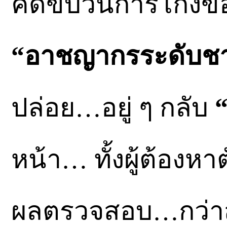
คดีขบวนการโกงข้อ
“อาชญากรระดับชา
ปล่อย…อยู่ ๆ กลับ
“
หน้า… ทั้งผู้ต้อง
ผลตรวจสอบ…กว่าสั