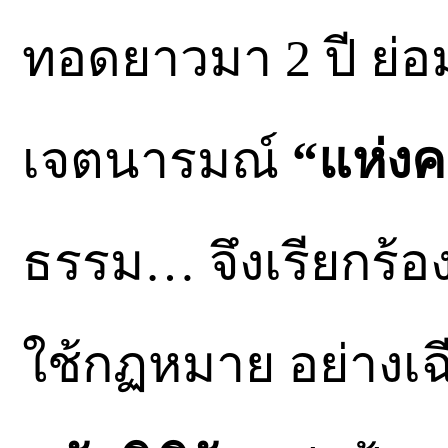
ทอดยาวมา 2 ปี ย่อ
เจตนารมณ์
“แห่งค
ธรรม… จึงเรียกร้อ
ใช้กฏหมาย อย่างเฉ