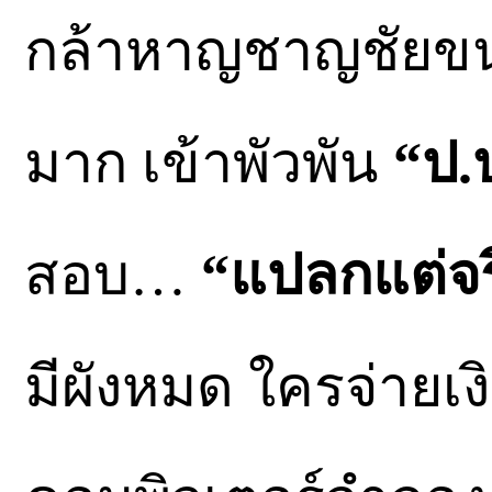
กล้าหาญชาญชัยขนา
มาก เข้าพัวพัน
“ป.ป
สอบ…
“แปลกแต่จร
มีผังหมด ใครจ่ายเ