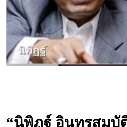
“นิพิฏฐ์ อินทรสมบัต