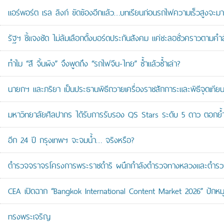
แอร์พอร์ต เรล ลิงก์ ขัดข้องอีกแล้ว…บทเรียนก่อนรถไฟความเร็วสูงจะมา
รัฐฯ ชี้แจงชัด ไม่ล้มเลือกตั้งบอร์ดประกันสังคม แค่ชะลอชั่วคราวตามคำ
ทำไม “สี จิ้นผิง” จึงพูดถึง “รถไฟจีน-ไทย” ซ้ำแล้วซ้ำเล่า?
นายกฯ และภริยา เป็นประธานพิธีถวายเครื่องราชสักการะและพิธีจุดเ
มหาวิทยาลัยศิลปากร ได้รับการรับรอง QS Stars ระดับ 5 ดาว ตอกย้ำม
อีก 24 ปี กรุงเทพฯ จะจมน้ำ… จริงหรือ?
ตำรวจจราจรโครงการพระราชดำริ ผนึกกำลังตำรวจทางหลวงและตำรวจจรา
CEA เปิดฉาก “Bangkok International Content Market 2026” ปักหม
ทรงพระเจริญ