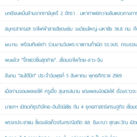
บทเรียนหมื่นล้านจากภาษีบุหรี่ 2 อัตรา : มหากาพย์ความล้มเหลวทางกา
สมุทรสาครเฮ! รถไฟฟ้าสายสีแดงเข้ม วงเวียนใหญ่–มหาชัย 36.8 กม. คืบห
ผบ.ทบ. พร้อมศิษย์เก่า ร่วมงานวันพระราชทานกำเนิด รร.จปร. ครบรอบ
พบแล้ว! “จิ๊กซอว์ชิ้นสุดท้าย”…เชื่อมรถไฟไทย-ลาว-จีน
สังคม “ลมใต้ปีก” ประจำวันพุธที่ 5 สิงหาคม พุทธศักราช 2569
เมื่อท่านจอมพลขอให้ ครูเอื้อ สุนทรสนาน แต่งเพลงง้อเมียให้ เรื่องราวจะ
นายกฯ เปิดเวทีธุรกิจไทย–อินโดนีเซีย ดัน 4 ยุทธศาสตร์เศรษฐกิจ เชื่อ
พรรคประชาชน ชี้แจงข้อเท็จจริงกรณีอดีต สส. ธิษะณา ชุณหะวัณ เปิ