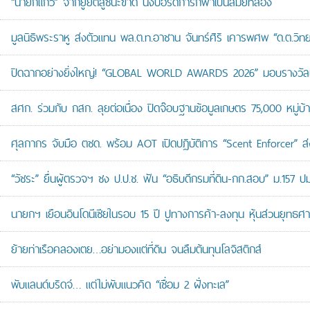
“นายกแก้ว” จากยูยิตสูชนะขาด นั่งบอร์ดการกีฬาเป็นสมัยที่สอง
มูลนิธิพระราหู ส่งตัวแทน พล.ต.ท.อาชาน จันทร์ศิริ เคารพศพ “ด.ต.วิทยา
ปิดฉากอย่างยิ่งใหญ่! “GLOBAL WORLD AWARDS 2026” มอบรางวัลเก
สศก. ร่วมกับ กสก. ลุยต่อเนื่อง ปิดจ๊อบฐานข้อมูลเกษตร 75,000 หมู่บ
ศุลกากร จับมือ ตชด. พร้อม AOT เปิดปฏิบัติการ “Scent Enforcer” ส่ง
“วัชระ” ยื่นผู้ตรวจฯ ชง ป.ป.ช. ฟัน “อธิบดีกรมที่ดิน-กก.สอบ” ม.157 
นายกฯ เยือนอินโดนีเซียในรอบ 15 ปี ปูทางการค้า-ลงทุน หุ้นส่วนยุทธศ
ย้ายท่าเรือคลองเตย…อย่ามองแต่ที่ดิน จนลืมต้นทุนโลจิสติกส์
พับแลนด์บริดจ์… แต่ไม่พับแนวคิด “เชื่อม 2 ฝั่งทะเล”