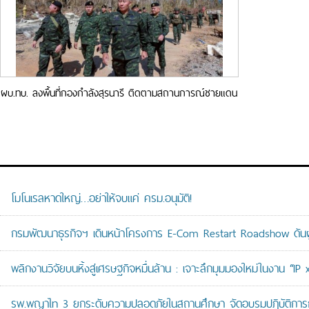
ผบ.ทบ. ลงพื้นที่กองกำลังสุรนารี ติดตามสถานการณ์ชายแดน
ไทย–กัมพูชา จ.สุรินทร์
โมโนเรลหาดใหญ่…อย่าให้จบแค่ ครม.อนุมัติ!
กรมพัฒนาธุรกิจฯ เดินหน้าโครงการ E-Com Restart Roadshow ดั
พลิกงานวิจัยบนหิ้งสู่เศรษฐกิจหมื่นล้าน : เจาะลึกมุมมองใหม่ในงาน “I
รพ.พญาไท 3 ยกระดับความปลอดภัยในสถานศึกษา จัดอบรมปฏิบัติการกู้ช