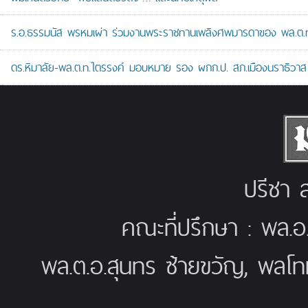
ร.อ.ธรรมนัส พรหมเผ่า ร่วมงานพระราชทานเพลิงศพมารดาของ พล.ต.ท.ศั
ดร.หิมาลัย-พล.ต.ท.ไตรรงค์ มอบหมาย รอง ผกก.ป. สภ.เมืองนราธิวาส เป
ปรีชา ส
คณะที่ปรึกษา : พล.อ
พล.ต.อ.สุนทร ซ้ายขวัญ, พลโท