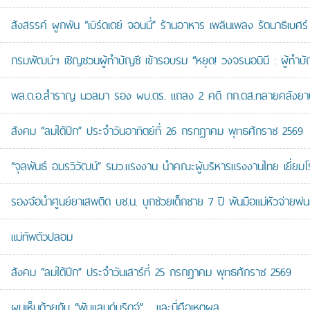
สังสรรค์ ผูกพัน “เบิร์ดเดย์ จอนนี่” ร้านอาหาร เพลินเพลง รัตนาธิเบศร์
กรมพัฒน์ฯ เชิญชวนผู้ทำบัญชี เข้ารอบรม “หยุด! วงจรนอมินี : ผู้ทำบัญ
พล.ต.อ.สำราญ นวลมา รอง ผบ.ตร. แถลง 2 คดี กก.ดส.ทลายคลังยาบ้าส
สังคม “ลมใต้ปีก” ประจำวันอาทิตย์ที่ 26 กรกฎาคม พุทธศักราช 2569
“จุลพันธ์ อมรวิวัฒน์” รมว.แรงงาน นำคณะผู้บริหารแรงงานไทย เยี่ยมโ
รองจ๋อนำศูนย์ยาเสพติด บช.น. บุกช่วยเด็กชาย 7 ปี พ้นมือแม่หัวจ่ายพ่น
แม่ทัพตัวปลอม
สังคม “ลมใต้ปีก” ประจำวันเสาร์ที่ 25 กรกฎาคม พุทธศักราช 2569
ผมเห็นด้วยกับ “พับแลนด์บริดจ์”… และนี่คือเหตุผล