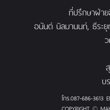
ที่ปรึกษาฝ่าย
อนันต์ นิลมานนท์, ธีระย
ว
ส
บร
โทร.087-686-3613
COPYRIGHT © MAH