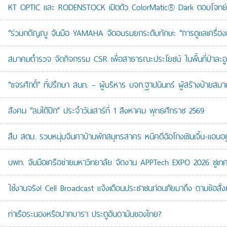
KT OPTIC และ RODENSTOCK เปิดตัว ColorMatic® Dark ตอบโจทย์ไ
“ร่วมกตัญญู จับมือ YAMAHA จัดอบรมยกระดับทักษะ “การดูแลเครื่องยนต
สมาคมตำรวจ จัดกิจกรรม CSR เพื่อสาธารณะประโยชน์ ในพื้นที่ป่าละอ
“ขจรศักดิ์” ที่ปรึกษา สนท. – ผู้บริหาร บจก.ฐาปนินทร์ ผู้สร้างป้า
สังคม “ลมใต้ปีก” ประจำวันเสาร์ที่ 1 สิงหาคม พุทธศักราช 2569
สืบ สตม. รวบหนุ่มจีนคาบ้านพักสมุทรสาคร หนีคดีฉ้อโกงเซินเจิ้น-แอบอยู
บพท. จับมือเครือข่ายมหาวิทยาลัย จัดงาน APPTech EXPO 2026 ชูเทคโน
ใช้งานจริง! Cell Broadcast แจ้งเตือนประชาชนก่อนภัยมาถึง ตามข้อสั่ง
ท่าเรือระนองหรือปากบารา ประตูอันดามันของไทย?