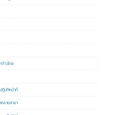
คก้าวไกล
บัติหน้าที่
ากหลายสาขา