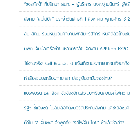
“ขจรศักดิ์” ที่ปรึกษา สนท. – ผู้บริหาร บจก.ฐาปนินทร์ ผ
สังคม “ลมใต้ปีก” ประจำวันเสาร์ที่ 1 สิงหาคม พุทธศักราช 
สืบ สตม. รวบหนุ่มจีนคาบ้านพักสมุทรสาคร หนีคดีฉ้อโกงเซินเจ
บพท. จับมือเครือข่ายมหาวิทยาลัย จัดงาน APPTech EXPO 20
ใช้งานจริง! Cell Broadcast แจ้งเตือนประชาชนก่อนภัยมาถึง 
ท่าเรือระนองหรือปากบารา ประตูอันดามันของไทย?
แอร์พอร์ต เรล ลิงก์ ขัดข้องอีกแล้ว…บทเรียนก่อนรถไฟความเ
รัฐฯ ชี้แจงชัด ไม่ล้มเลือกตั้งบอร์ดประกันสังคม แค่ชะลอชั่
ทำไม “สี จิ้นผิง” จึงพูดถึง “รถไฟจีน-ไทย” ซ้ำแล้วซ้ำเล่า?