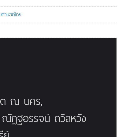
มคนตาบอดไทย
ณิต ณ นคร,
ี ณัฏฐอรรจน์ ถวิลหวัง
ย์,