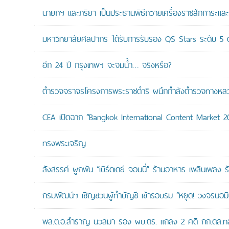
นายกฯ และภริยา เป็นประธานพิธีถวายเครื่องราชสักการะแล
มหาวิทยาลัยศิลปากร ได้รับการรับรอง QS Stars ระดับ 5 ด
อีก 24 ปี กรุงเทพฯ จะจมน้ำ… จริงหรือ?
ตำรวจจราจรโครงการพระราชดำริ ผนึกกำลังตำรวจทางหลวงแล
CEA เปิดฉาก “Bangkok International Content Market 2
ทรงพระเจริญ
สังสรรค์ ผูกพัน “เบิร์ดเดย์ จอนนี่” ร้านอาหาร เพลินเพลง ร
กรมพัฒน์ฯ เชิญชวนผู้ทำบัญชี เข้ารอบรม “หยุด! วงจรนอมินี 
พล.ต.อ.สำราญ นวลมา รอง ผบ.ตร. แถลง 2 คดี กก.ดส.ทลาย