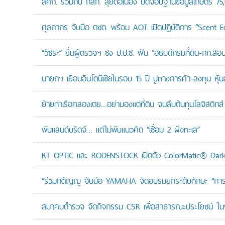
สศก. ร่วมกับ กสก. ลุยต่อเนื่อง ปิดจ๊อบฐานข้อมูลเกษตร 75
ศุลกากร จับมือ ตชด. พร้อม AOT เปิดปฏิบัติการ “Scent Enf
“วัชระ” ยื่นผู้ตรวจฯ ชง ป.ป.ช. ฟัน “อธิบดีกรมที่ดิน-กก.
นายกฯ เยือนอินโดนีเซียในรอบ 15 ปี ปูทางการค้า-ลงทุน หุ้
ย้ายท่าเรือคลองเตย…อย่ามองแต่ที่ดิน จนลืมต้นทุนโลจิสติกส์
พับแลนด์บริดจ์… แต่ไม่พับแนวคิด “เชื่อม 2 ฝั่งทะเล”
KT OPTIC และ RODENSTOCK เปิดตัว ColorMatic® Dark 
“ร่วมกตัญญู จับมือ YAMAHA จัดอบรมยกระดับทักษะ “การดูแล
สมาคมตำรวจ จัดกิจกรรม CSR เพื่อสาธารณะประโยชน์ ในพื้