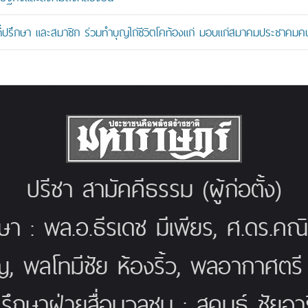
ที่ปรึกษา และสมาชิก ร่วมทำบุญไถ่ชีวิตโคท้องแก่ มอบแก่สมาคมประชาค
ปรีชา สามัคคีธรรม (ผู้ก่อตั้ง)
กษา : พล.อ.ธีรเดช มีเพียร, ศ.ดร.ค
ญ, พลโทมีชัย ห้องริ้ว, พลอากาศตร
่ปรึกษาฝ่ายสื่อมวลชน : สุคนธ์ ชัยอารี