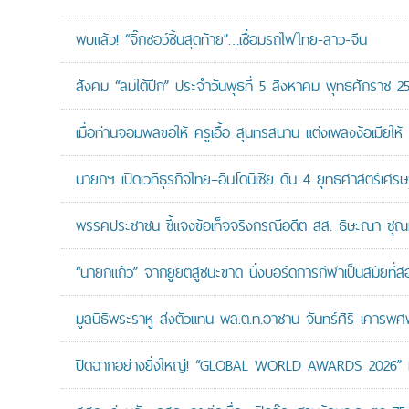
พบแล้ว! “จิ๊กซอว์ชิ้นสุดท้าย”…เชื่อมรถไฟไทย-ลาว-จีน
สังคม “ลมใต้ปีก” ประจำวันพุธที่ 5 สิงหาคม พุทธศักราช 2
เมื่อท่านจอมพลขอให้ ครูเอื้อ สุนทรสนาน แต่งเพลงง้อเมียให้ 
นายกฯ เปิดเวทีธุรกิจไทย–อินโดนีเซีย ดัน 4 ยุทธศาสตร์เศร
พรรคประชาชน ชี้แจงข้อเท็จจริงกรณีอดีต สส. ธิษะณา ชุณ
“นายกแก้ว” จากยูยิตสูชนะขาด นั่งบอร์ดการกีฬาเป็นสมัยที่ส
มูลนิธิพระราหู ส่งตัวแทน พล.ต.ท.อาชาน จันทร์ศิริ เคารพศพ 
ปิดฉากอย่างยิ่งใหญ่! “GLOBAL WORLD AWARDS 2026” มอ