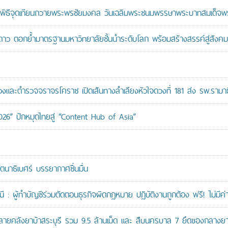
ะพิธีจุดเทียนถวายพระพรชัยมงคล วันเฉลิมพระชนมพรรษาพระบาทสมเด็จพระ
าว ตอกย้ำมาตรฐานมหาวิทยาลัยชั้นนำระดับโลก พร้อมสร้างสรรค์สู่สังคมอ
ะตำรวจจราจรโคราช เปิดเส้นทางลำเลียงหัวใจดวงที่ 181 ส่ง รพ.รามาธ
026” ปักหมุดไทยสู่ “Content Hub of Asia”
ัตนาธิเบศร์ บรรยากาศชื่นมื่น
: ผู้ทำบัญชีร่วมตัดตอนธุรกิจผิดกฎหมาย ปฏิบัติงานถูกต้อง ฟรี! ไม่มีค่า
คลังยาบ้าสระบุรี รวม 9.5 ล้านเม็ด และ สืบนครบาล 7 ยึดของกลางยาบ้