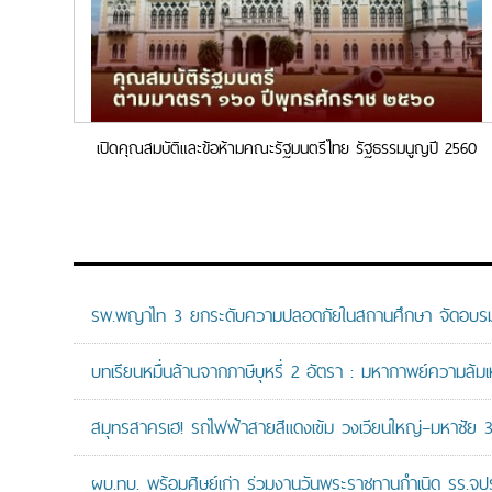
เปิดคุณสมบัติและข้อห้ามคณะรัฐมนตรีไทย รัฐธรรมนูญปี 2560
รพ.พญาไท 3 ยกระดับความปลอดภัยในสถานศึกษา จัดอบรมปฏิบั
บทเรียนหมื่นล้านจากภาษีบุหรี่ 2 อัตรา : มหากาพย์ความล้
สมุทรสาครเฮ! รถไฟฟ้าสายสีแดงเข้ม วงเวียนใหญ่–มหาชัย 36.
ผบ.ทบ. พร้อมศิษย์เก่า ร่วมงานวันพระราชทานกำเนิด รร.จ