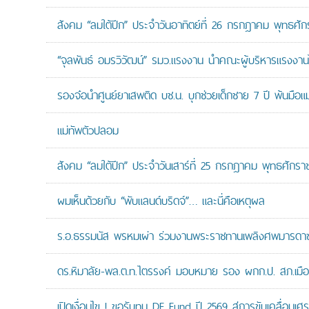
สังคม “ลมใต้ปีก” ประจำวันอาทิตย์ที่ 26 กรกฎาคม พุทธศั
“จุลพันธ์ อมรวิวัฒน์” รมว.แรงงาน นำคณะผู้บริหารแรงงานไ
รองจ๋อนำศูนย์ยาเสพติด บช.น. บุกช่วยเด็กชาย 7 ปี พ้นมือแม่
แม่ทัพตัวปลอม
สังคม “ลมใต้ปีก” ประจำวันเสาร์ที่ 25 กรกฎาคม พุทธศักรา
ผมเห็นด้วยกับ “พับแลนด์บริดจ์”… และนี่คือเหตุผล
ร.อ.ธรรมนัส พรหมเผ่า ร่วมงานพระราชทานเพลิงศพมารดาของ
ดร.หิมาลัย-พล.ต.ท.ไตรรงค์ มอบหมาย รอง ผกก.ป. สภ.เมืองน
เปิดเงื่อนไข ! ขอรับทุน DE Fund ปี 2569 สู่การขับเคลื่อนเศร