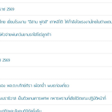
กราช 2569
ทย เยี่ยมโรงงาน “อีสาน ฟูดส์” เกาหลีใต้ ให้กำลังใจแรงงานไทยในต่างแด
หัวจ่ายพ่นควันยานรกใส่โชว์ลูกค้า
ช 2569
 พล.ต.ท.ศักย์ศิรา เผือกอ่ำ ผบช.ท่องเที่ยว
ราธิวาส เป็นตัวแทนเคารพศพ ทหารพรานที่เสียชีวิตขณะปฏิบัติหน้าที่
ษฐกิจและสังคมดิจิทัลยั่งยืน