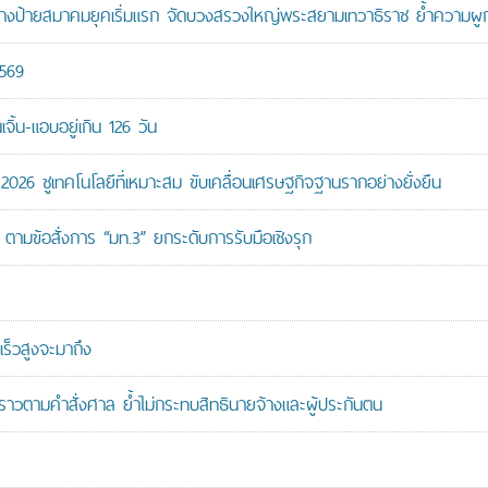
ู้สร้างป้ายสมาคมยุคเริ่มแรก จัดบวงสรวงใหญ่พระสยามเทวาธิราช ย้ำความผ
2569
ิ้น-แอบอยู่เกิน 126 วัน
26 ชูเทคโนโลยีที่เหมาะสม ขับเคลื่อนเศรษฐกิจฐานรากอย่างยั่งยืน
ตามข้อสั่งการ “มท.3” ยกระดับการรับมือเชิงรุก
ร็วสูงจะมาถึง
วคราวตามคำสั่งศาล ย้ำไม่กระทบสิทธินายจ้างและผู้ประกันตน