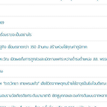
569
เรื่องราวจะเป็นอย่างไร
ษฐกิจ เชื่อมตลาดกว่า 350 ล้านคน สร้างห่วงโซ่คุณค่าภูมิภาค
หะวัณ เปิดเผยถึงการถูกล่วงละเมิดทางเพศระหว่างดำรงตำแหน่ง สส. พรร
อง
“ด.ต.วิทยา ชายพรมแก้ว” เสียชีวิตจากเหตุคนร้ายใช้อาวุธปืนยิงโจมตีขณะปฏิ
บรางวัลเกียรติยศระดับนานาชาติ เชิดชูบุคคลและองค์กรต้นแบบจากหล