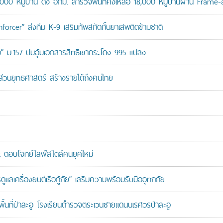
,000 หมู่บ้าน ดึง อกม. สำรวจพื้นที่คงเหลือ 18,000 หมู่บ้านผ่าน Frame
orcer” ส่งทีม K-9 เสริมทัพสกัดกั้นยาเสพติดข้ามชาติ
สอบ” ม.157 ปมอุ้มเอกสารสิทธิเขากระโดง 995 แปลง
นส่วนยุทธศาสตร์ สร้างรายได้ถึงคนไทย
ตอบโจทย์ไลฟ์สไตล์คนยุคใหม่
เครื่องยนต์เรือกู้ภัย” เสริมความพร้อมรับมืออุทกภัย
นที่ป่าละอู โรงเรียนตำรวจตระเวนชายแดนนเรศวรป่าละอู