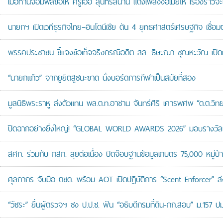
เมื่อท่านจอมพลขอให้ ครูเอื้อ สุนทรสนาน แต่งเพลงง้อเมียให้ เรื่องราวจะ
นายกฯ เปิดเวทีธุรกิจไทย–อินโดนีเซีย ดัน 4 ยุทธศาสตร์เศรษฐกิจ เชื่อ
พรรคประชาชน ชี้แจงข้อเท็จจริงกรณีอดีต สส. ธิษะณา ชุณหะวัณ เปิ
“นายกแก้ว” จากยูยิตสูชนะขาด นั่งบอร์ดการกีฬาเป็นสมัยที่สอง
มูลนิธิพระราหู ส่งตัวแทน พล.ต.ท.อาชาน จันทร์ศิริ เคารพศพ “ด.ต.วิทยา
ปิดฉากอย่างยิ่งใหญ่! “GLOBAL WORLD AWARDS 2026” มอบรางวัลเก
สศก. ร่วมกับ กสก. ลุยต่อเนื่อง ปิดจ๊อบฐานข้อมูลเกษตร 75,000 หมู่บ
ศุลกากร จับมือ ตชด. พร้อม AOT เปิดปฏิบัติการ “Scent Enforcer” ส่ง
“วัชระ” ยื่นผู้ตรวจฯ ชง ป.ป.ช. ฟัน “อธิบดีกรมที่ดิน-กก.สอบ” ม.157 