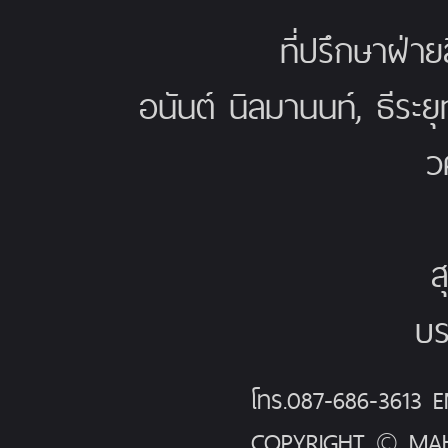
ที่ปรึกษาฝ่าย
อนันต์ นิลมานนท์, ธีระย
ว
ส
บร
โทร.087-686-3613
COPYRIGHT © MAH