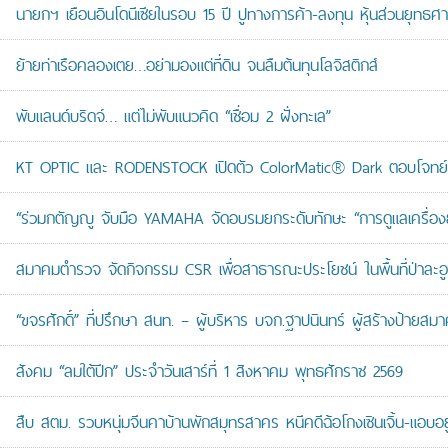
นายกฯ เยือนอินโดนีเซียในรอบ 15 ปี ปูทางการค้า-ลงทุน หุ้นส่วนยุทธศ
ย้ายท่าเรือคลองเตย…อย่ามองแต่ที่ดิน จนลืมต้นทุนโลจิสติกส์
พับแลนด์บริดจ์… แต่ไม่พับแนวคิด “เชื่อม 2 ฝั่งทะเล”
KT OPTIC และ RODENSTOCK เปิดตัว ColorMatic® Dark ตอบโจทย์ไ
“ร่วมกตัญญู จับมือ YAMAHA จัดอบรมยกระดับทักษะ “การดูแลเครื่องยนต
สมาคมตำรวจ จัดกิจกรรม CSR เพื่อสาธารณะประโยชน์ ในพื้นที่ป่าละอ
“ขจรศักดิ์” ที่ปรึกษา สนท. – ผู้บริหาร บจก.ฐาปนินทร์ ผู้สร้างป้า
สังคม “ลมใต้ปีก” ประจำวันเสาร์ที่ 1 สิงหาคม พุทธศักราช 2569
สืบ สตม. รวบหนุ่มจีนคาบ้านพักสมุทรสาคร หนีคดีฉ้อโกงเซินเจิ้น-แอบอยู