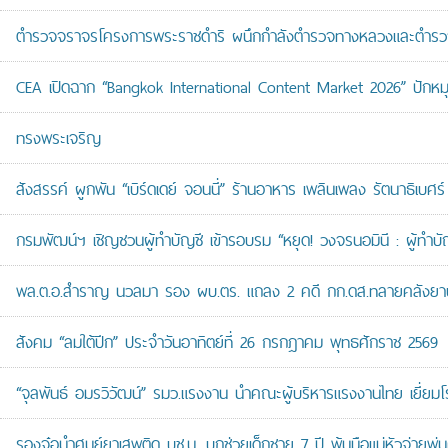
ตำรวจจราจรโครงการพระราชดำริ ผนึกกำลังตำรวจทางหลวงและตำรวจจรา
CEA เปิดฉาก “Bangkok International Content Market 2026” ปักหม
ทรงพระเจริญ
สังสรรค์ ผูกพัน “เบิร์ดเดย์ จอนนี่” ร้านอาหาร เพลินเพลง รัตนาธิเบศร์
กรมพัฒน์ฯ เชิญชวนผู้ทำบัญชี เข้ารอบรม “หยุด! วงจรนอมินี : ผู้ทำบัญ
พล.ต.อ.สำราญ นวลมา รอง ผบ.ตร. แถลง 2 คดี กก.ดส.ทลายคลังยาบ้าส
สังคม “ลมใต้ปีก” ประจำวันอาทิตย์ที่ 26 กรกฎาคม พุทธศักราช 2569
“จุลพันธ์ อมรวิวัฒน์” รมว.แรงงาน นำคณะผู้บริหารแรงงานไทย เยี่ยมโ
รองจ๋อนำศูนย์ยาเสพติด บช.น. บุกช่วยเด็กชาย 7 ปี พ้นมือแม่หัวจ่ายพ่น