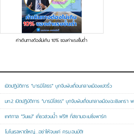
ค่าเดินทางต้องไม่เกิน 10% ของค่าแรงขั้นต่ำ
เปิดปฏิบัติการ “บารมีโสธร” บุกจับผับเถื่อนกลางเมืองแปดริ้ว
มท.2 เปิดปฏิบัติการ “บารมีโสธร” บุกจับผับเถื่อนกลางเมืองฉะเชิงเทรา พ
เทศกาล “วันแม่” เที่ยวสวนน้ำ ฟรี!!! ที่สยามอะเมซิ่งพาร์ค
โมโนเรลหาดใหญ่…อย่าให้จบแค่ ครม.อนุมัติ!