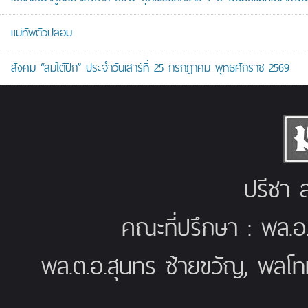
แม่ทัพตัวปลอม
สังคม “ลมใต้ปีก” ประจำวันเสาร์ที่ 25 กรกฎาคม พุทธศักราช 2569
ปรีชา ส
คณะที่ปรึกษา : พล.อ
พล.ต.อ.สุนทร ซ้ายขวัญ, พลโท