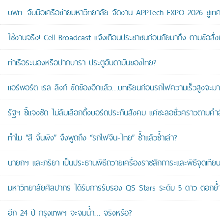
บพท. จับมือเครือข่ายมหาวิทยาลัย จัดงาน APPTech EXPO 2026 ชูเทคโน
ใช้งานจริง! Cell Broadcast แจ้งเตือนประชาชนก่อนภัยมาถึง ตามข้อสั่ง
ท่าเรือระนองหรือปากบารา ประตูอันดามันของไทย?
แอร์พอร์ต เรล ลิงก์ ขัดข้องอีกแล้ว…บทเรียนก่อนรถไฟความเร็วสูงจะมา
รัฐฯ ชี้แจงชัด ไม่ล้มเลือกตั้งบอร์ดประกันสังคม แค่ชะลอชั่วคราวตามคำ
ทำไม “สี จิ้นผิง” จึงพูดถึง “รถไฟจีน-ไทย” ซ้ำแล้วซ้ำเล่า?
นายกฯ และภริยา เป็นประธานพิธีถวายเครื่องราชสักการะและพิธีจุดเ
มหาวิทยาลัยศิลปากร ได้รับการรับรอง QS Stars ระดับ 5 ดาว ตอกย้ำม
อีก 24 ปี กรุงเทพฯ จะจมน้ำ… จริงหรือ?