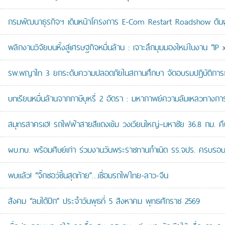
กรมพัฒนาธุรกิจฯ เดินหน้าโครงการ E-Com Restart Roadshow ดั
พลิกงานวิจัยบนหิ้งสู่เศรษฐกิจหมื่นล้าน : เจาะลึกมุมมองใหม่ในงาน “I
รพ.พญาไท 3 ยกระดับความปลอดภัยในสถานศึกษา จัดอบรมปฏิบัติการกู้ช
บทเรียนหมื่นล้านจากภาษีบุหรี่ 2 อัตรา : มหากาพย์ความล้มเหลวทางกา
สมุทรสาครเฮ! รถไฟฟ้าสายสีแดงเข้ม วงเวียนใหญ่–มหาชัย 36.8 กม. คืบห
ผบ.ทบ. พร้อมศิษย์เก่า ร่วมงานวันพระราชทานกำเนิด รร.จปร. ครบรอบ
พบแล้ว! “จิ๊กซอว์ชิ้นสุดท้าย”…เชื่อมรถไฟไทย-ลาว-จีน
สังคม “ลมใต้ปีก” ประจำวันพุธที่ 5 สิงหาคม พุทธศักราช 2569