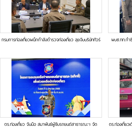
กรมการท่องเที่ยวผนึกกำลังตำรวจท่องเที่ยว ลุยจับบริษัททัวร์
ผบช.ทท.กำชับ
“นอมินีภูเก็ต” สร้างความเชื่อมั่นนักท่องเที่ยวช่วงสงกรานต์
ปร
2569
ตร.ท่องเที่ยว จับมือ สมาพันธ์ผู้ขับรถยนต์สาธารณะฯ จัด
ตร.ท่องเที่ยวเ
อบรมสร้างเครือข่ายผู้ขับขี่แท็กซี่ ร่วมเป็นเจ้าบ้านที่ดี ดูแลนัก
จับก