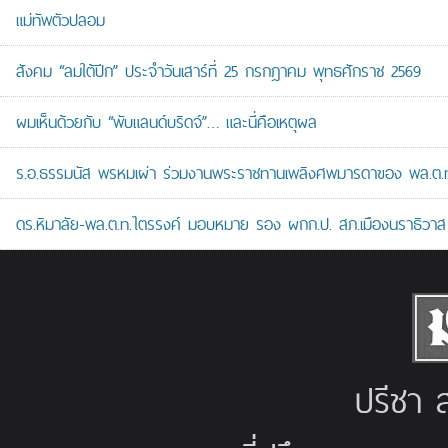
แม่ทัพตัวปลอม
สังคม “ลมใต้ปีก” ประจำวันเสาร์ที่ 25 กรกฎาคม พุทธศักราช 2569
ผมเห็นด้วยกับ “พับแลนด์บริดจ์”… และนี่คือเหตุผล
ร.อ.ธรรมนัส พรหมเผ่า ร่วมงานพระราชทานเพลิงศพมารดาของ พล.ต.ท.ศั
ดร.หิมาลัย-พล.ต.ท.ไตรรงค์ มอบหมาย รอง ผกก.ป. สภ.เมืองนราธิวาส เป
ปรีชา ส