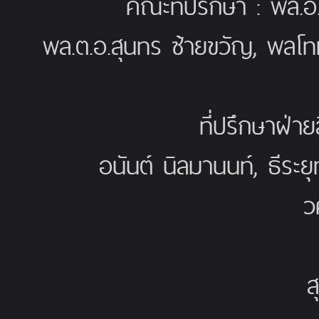
คณะที่ปรึกษา : พล.อ
พล.ต.อ.สุนทร ซ้ายขวัญ, พลโท
ที่ปรึกษาฝ่าย
อนันต์ นิลมานนท์, ธีระย
ว
ส