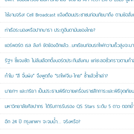
ใช้งานจริง! Cell Broadcast แจ้งเตือนประชาชนก่อนภัยมาถึง ตามข้อสั่ง
ท่าเรือระนองหรือปากบารา ประตูอันดามันของไทย?
แอร์พอร์ต เรล ลิงก์ ขัดข้องอีกแล้ว…บทเรียนก่อนรถไฟความเร็วสูงจะมา
รัฐฯ ชี้แจงชัด ไม่ล้มเลือกตั้งบอร์ดประกันสังคม แค่ชะลอชั่วคราวตามคำ
ทำไม “สี จิ้นผิง” จึงพูดถึง “รถไฟจีน-ไทย” ซ้ำแล้วซ้ำเล่า?
นายกฯ และภริยา เป็นประธานพิธีถวายเครื่องราชสักการะและพิธีจุดเ
มหาวิทยาลัยศิลปากร ได้รับการรับรอง QS Stars ระดับ 5 ดาว ตอกย้ำม
อีก 24 ปี กรุงเทพฯ จะจมน้ำ… จริงหรือ?