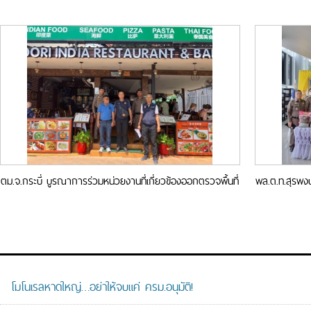
ท่องเที่ยวให้ปลอดภัย
ตม.จ.กระบี่ บูรณาการร่วมหน่วยงานที่เกี่ยวข้องออกตรวจพื้นที่
พล.ต.ท.สุรพงษ
รับผิดชอบ สร้างความมั่นใจให้ประชาชนและนักท่องเที่ยว
โมโนเรลหาดใหญ่…อย่าให้จบแค่ ครม.อนุมัติ!