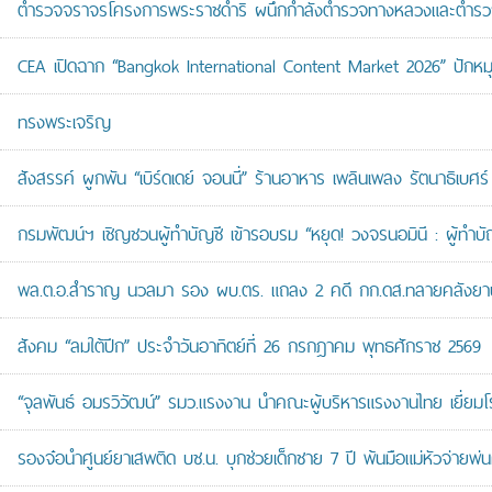
ตำรวจจราจรโครงการพระราชดำริ ผนึกกำลังตำรวจทางหลวงและตำรวจจรา
CEA เปิดฉาก “Bangkok International Content Market 2026” ปักหม
ทรงพระเจริญ
สังสรรค์ ผูกพัน “เบิร์ดเดย์ จอนนี่” ร้านอาหาร เพลินเพลง รัตนาธิเบศร์
กรมพัฒน์ฯ เชิญชวนผู้ทำบัญชี เข้ารอบรม “หยุด! วงจรนอมินี : ผู้ทำบัญ
พล.ต.อ.สำราญ นวลมา รอง ผบ.ตร. แถลง 2 คดี กก.ดส.ทลายคลังยาบ้าส
สังคม “ลมใต้ปีก” ประจำวันอาทิตย์ที่ 26 กรกฎาคม พุทธศักราช 2569
“จุลพันธ์ อมรวิวัฒน์” รมว.แรงงาน นำคณะผู้บริหารแรงงานไทย เยี่ยมโ
รองจ๋อนำศูนย์ยาเสพติด บช.น. บุกช่วยเด็กชาย 7 ปี พ้นมือแม่หัวจ่ายพ่น