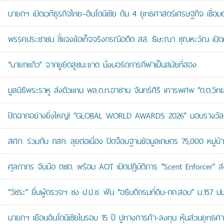
นายกฯ เปิดเวทีธุรกิจไทย–อินโดนีเซีย ดัน 4 ยุทธศาสตร์เศรษฐกิจ เชื่อ
พรรคประชาชน ชี้แจงข้อเท็จจริงกรณีอดีต สส. ธิษะณา ชุณหะวัณ เปิ
“นายกแก้ว” จากยูยิตสูชนะขาด นั่งบอร์ดการกีฬาเป็นสมัยที่สอง
มูลนิธิพระราหู ส่งตัวแทน พล.ต.ท.อาชาน จันทร์ศิริ เคารพศพ “ด.ต.วิทยา
ปิดฉากอย่างยิ่งใหญ่! “GLOBAL WORLD AWARDS 2026” มอบรางวัลเก
สศก. ร่วมกับ กสก. ลุยต่อเนื่อง ปิดจ๊อบฐานข้อมูลเกษตร 75,000 หมู่บ
ศุลกากร จับมือ ตชด. พร้อม AOT เปิดปฏิบัติการ “Scent Enforcer” ส่ง
“วัชระ” ยื่นผู้ตรวจฯ ชง ป.ป.ช. ฟัน “อธิบดีกรมที่ดิน-กก.สอบ” ม.157 
นายกฯ เยือนอินโดนีเซียในรอบ 15 ปี ปูทางการค้า-ลงทุน หุ้นส่วนยุทธศ