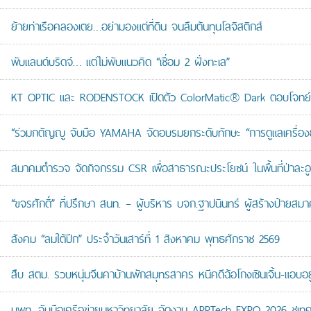
ย้ายท่าเรือคลองเตย…อย่ามองแต่ที่ดิน จนลืมต้นทุนโลจิสติกส์
พับแลนด์บริดจ์… แต่ไม่พับแนวคิด “เชื่อม 2 ฝั่งทะเล”
KT OPTIC และ RODENSTOCK เปิดตัว ColorMatic® Dark ตอบโจทย์ไ
“ร่วมกตัญญู จับมือ YAMAHA จัดอบรมยกระดับทักษะ “การดูแลเครื่องยนต
สมาคมตำรวจ จัดกิจกรรม CSR เพื่อสาธารณะประโยชน์ ในพื้นที่ป่าละอ
“ขจรศักดิ์” ที่ปรึกษา สนท. – ผู้บริหาร บจก.ฐาปนินทร์ ผู้สร้างป้า
สังคม “ลมใต้ปีก” ประจำวันเสาร์ที่ 1 สิงหาคม พุทธศักราช 2569
สืบ สตม. รวบหนุ่มจีนคาบ้านพักสมุทรสาคร หนีคดีฉ้อโกงเซินเจิ้น-แอบอยู
บพท. จับมือเครือข่ายมหาวิทยาลัย จัดงาน APPTech EXPO 2026 ชูเทคโน