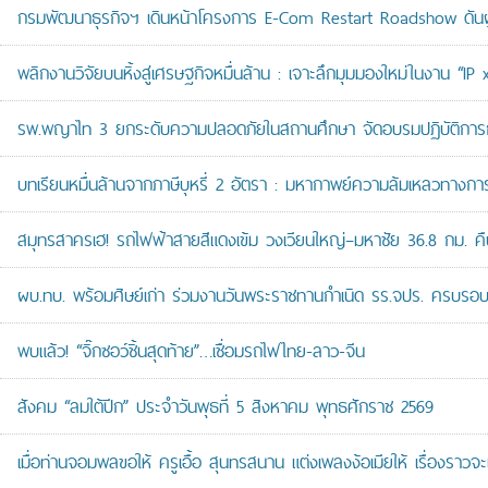
กรมพัฒนาธุรกิจฯ เดินหน้าโครงการ E-Com Restart Roadshow ดั
พลิกงานวิจัยบนหิ้งสู่เศรษฐกิจหมื่นล้าน : เจาะลึกมุมมองใหม่ในงาน “I
รพ.พญาไท 3 ยกระดับความปลอดภัยในสถานศึกษา จัดอบรมปฏิบัติการกู้ช
บทเรียนหมื่นล้านจากภาษีบุหรี่ 2 อัตรา : มหากาพย์ความล้มเหลวทางกา
สมุทรสาครเฮ! รถไฟฟ้าสายสีแดงเข้ม วงเวียนใหญ่–มหาชัย 36.8 กม. คืบห
ผบ.ทบ. พร้อมศิษย์เก่า ร่วมงานวันพระราชทานกำเนิด รร.จปร. ครบรอบ
พบแล้ว! “จิ๊กซอว์ชิ้นสุดท้าย”…เชื่อมรถไฟไทย-ลาว-จีน
สังคม “ลมใต้ปีก” ประจำวันพุธที่ 5 สิงหาคม พุทธศักราช 2569
เมื่อท่านจอมพลขอให้ ครูเอื้อ สุนทรสนาน แต่งเพลงง้อเมียให้ เรื่องราวจะ