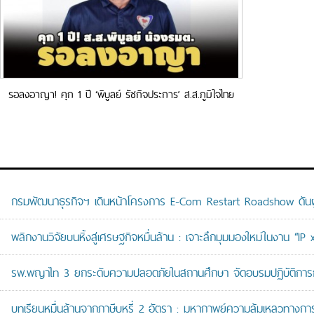
รอลงอาญา! คุก 1 ปี ‘พิบูลย์ รัชกิจประการ’ ส.ส.ภูมิใจไทย
คดีสร้างตึกโรงแรม ช่วงนั่งนายกฯ สตูล
กรมพัฒนาธุรกิจฯ เดินหน้าโครงการ E-Com Restart Roadshow ดั
พลิกงานวิจัยบนหิ้งสู่เศรษฐกิจหมื่นล้าน : เจาะลึกมุมมองใหม่ในงาน “I
รพ.พญาไท 3 ยกระดับความปลอดภัยในสถานศึกษา จัดอบรมปฏิบัติการกู้ช
บทเรียนหมื่นล้านจากภาษีบุหรี่ 2 อัตรา : มหากาพย์ความล้มเหลวทางกา