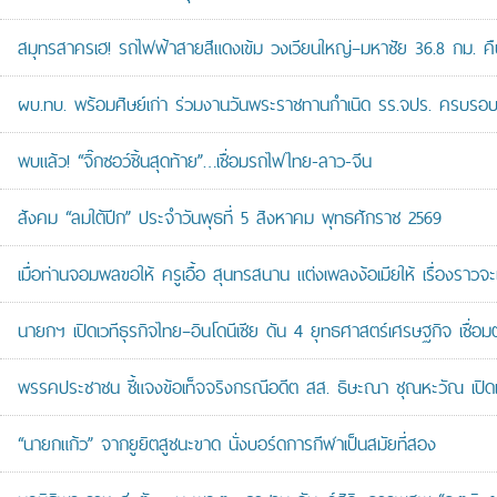
สมุทรสาครเฮ! รถไฟฟ้าสายสีแดงเข้ม วงเวียนใหญ่–มหาชัย 36.8 กม. คืบห
ผบ.ทบ. พร้อมศิษย์เก่า ร่วมงานวันพระราชทานกำเนิด รร.จปร. ครบรอบ
พบแล้ว! “จิ๊กซอว์ชิ้นสุดท้าย”…เชื่อมรถไฟไทย-ลาว-จีน
สังคม “ลมใต้ปีก” ประจำวันพุธที่ 5 สิงหาคม พุทธศักราช 2569
เมื่อท่านจอมพลขอให้ ครูเอื้อ สุนทรสนาน แต่งเพลงง้อเมียให้ เรื่องราวจะ
นายกฯ เปิดเวทีธุรกิจไทย–อินโดนีเซีย ดัน 4 ยุทธศาสตร์เศรษฐกิจ เชื่อ
พรรคประชาชน ชี้แจงข้อเท็จจริงกรณีอดีต สส. ธิษะณา ชุณหะวัณ เปิ
“นายกแก้ว” จากยูยิตสูชนะขาด นั่งบอร์ดการกีฬาเป็นสมัยที่สอง