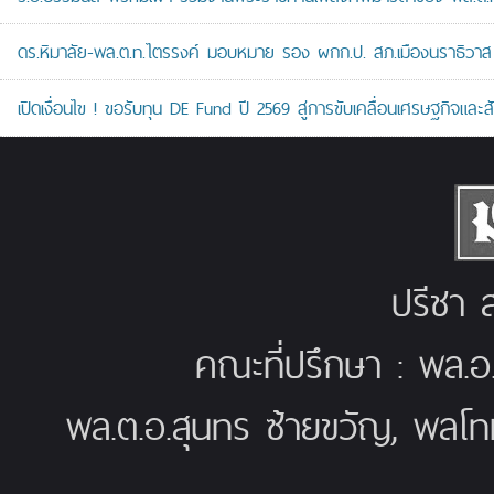
ดร.หิมาลัย-พล.ต.ท.ไตรรงค์ มอบหมาย รอง ผกก.ป. สภ.เมืองนราธิวาส เป
เปิดเงื่อนไข ! ขอรับทุน DE Fund ปี 2569 สู่การขับเคลื่อนเศรษฐกิจและสัง
ปรีชา ส
คณะที่ปรึกษา : พล.อ
พล.ต.อ.สุนทร ซ้ายขวัญ, พลโท