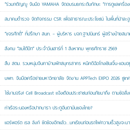
“ร่วมกตัญญู จับมือ YAMAHA จัดอบรมยกระดับทักษะ “การดูแลเครื่องยนต
สมาคมตำรวจ จัดกิจกรรม CSR เพื่อสาธารณะประโยชน์ ในพื้นที่ป่าละอ
“ขจรศักดิ์” ที่ปรึกษา สนท. – ผู้บริหาร บจก.ฐาปนินทร์ ผู้สร้างป้า
สังคม “ลมใต้ปีก” ประจำวันเสาร์ที่ 1 สิงหาคม พุทธศักราช 2569
สืบ สตม. รวบหนุ่มจีนคาบ้านพักสมุทรสาคร หนีคดีฉ้อโกงเซินเจิ้น-แอบอยู
บพท. จับมือเครือข่ายมหาวิทยาลัย จัดงาน APPTech EXPO 2026 ชูเทคโน
ใช้งานจริง! Cell Broadcast แจ้งเตือนประชาชนก่อนภัยมาถึง ตามข้อสั่ง
ท่าเรือระนองหรือปากบารา ประตูอันดามันของไทย?
แอร์พอร์ต เรล ลิงก์ ขัดข้องอีกแล้ว…บทเรียนก่อนรถไฟความเร็วสูงจะมา