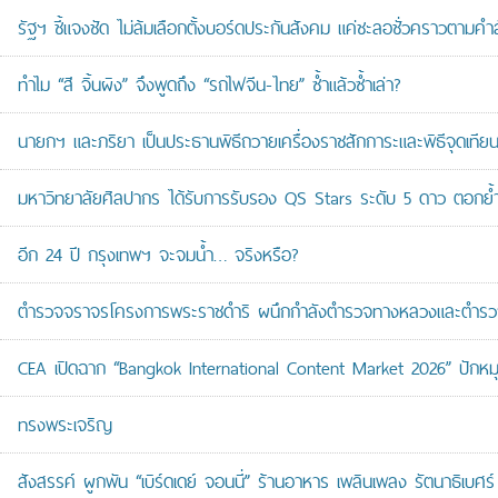
รัฐฯ ชี้แจงชัด ไม่ล้มเลือกตั้งบอร์ดประกันสังคม แค่ชะลอชั่วคราวตามคำ
ทำไม “สี จิ้นผิง” จึงพูดถึง “รถไฟจีน-ไทย” ซ้ำแล้วซ้ำเล่า?
นายกฯ และภริยา เป็นประธานพิธีถวายเครื่องราชสักการะและพิธีจุดเ
มหาวิทยาลัยศิลปากร ได้รับการรับรอง QS Stars ระดับ 5 ดาว ตอกย้ำม
อีก 24 ปี กรุงเทพฯ จะจมน้ำ… จริงหรือ?
ตำรวจจราจรโครงการพระราชดำริ ผนึกกำลังตำรวจทางหลวงและตำรวจจรา
CEA เปิดฉาก “Bangkok International Content Market 2026” ปักหม
ทรงพระเจริญ
สังสรรค์ ผูกพัน “เบิร์ดเดย์ จอนนี่” ร้านอาหาร เพลินเพลง รัตนาธิเบศร์