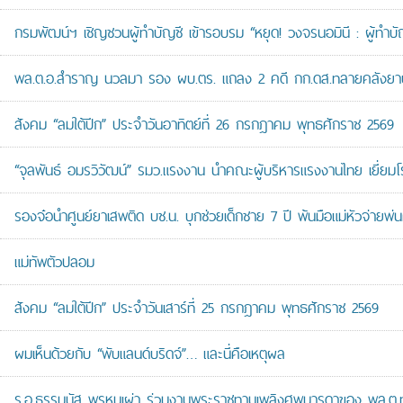
กรมพัฒน์ฯ เชิญชวนผู้ทำบัญชี เข้ารอบรม “หยุด! วงจรนอมินี : ผู้ทำบัญ
พล.ต.อ.สำราญ นวลมา รอง ผบ.ตร. แถลง 2 คดี กก.ดส.ทลายคลังยาบ้าส
สังคม “ลมใต้ปีก” ประจำวันอาทิตย์ที่ 26 กรกฎาคม พุทธศักราช 2569
“จุลพันธ์ อมรวิวัฒน์” รมว.แรงงาน นำคณะผู้บริหารแรงงานไทย เยี่ยมโ
รองจ๋อนำศูนย์ยาเสพติด บช.น. บุกช่วยเด็กชาย 7 ปี พ้นมือแม่หัวจ่ายพ่น
แม่ทัพตัวปลอม
สังคม “ลมใต้ปีก” ประจำวันเสาร์ที่ 25 กรกฎาคม พุทธศักราช 2569
ผมเห็นด้วยกับ “พับแลนด์บริดจ์”… และนี่คือเหตุผล
ร.อ.ธรรมนัส พรหมเผ่า ร่วมงานพระราชทานเพลิงศพมารดาของ พล.ต.ท.ศั