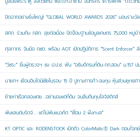
มูลนิธิพระราหู ส่งตัวแทน พล.ต.ท.อาชาน จันทร์ศิริ เคารพศพ “ด.ต.วิทยา
ปิดฉากอย่างยิ่งใหญ่! “GLOBAL WORLD AWARDS 2026” มอบรางวัลเก
สศก. ร่วมกับ กสก. ลุยต่อเนื่อง ปิดจ๊อบฐานข้อมูลเกษตร 75,000 หมู่บ
ศุลกากร จับมือ ตชด. พร้อม AOT เปิดปฏิบัติการ “Scent Enforcer” ส่ง
“วัชระ” ยื่นผู้ตรวจฯ ชง ป.ป.ช. ฟัน “อธิบดีกรมที่ดิน-กก.สอบ” ม.157 
นายกฯ เยือนอินโดนีเซียในรอบ 15 ปี ปูทางการค้า-ลงทุน หุ้นส่วนยุทธศ
ย้ายท่าเรือคลองเตย…อย่ามองแต่ที่ดิน จนลืมต้นทุนโลจิสติกส์
พับแลนด์บริดจ์… แต่ไม่พับแนวคิด “เชื่อม 2 ฝั่งทะเล”
KT OPTIC และ RODENSTOCK เปิดตัว ColorMatic® Dark ตอบโจทย์ไ