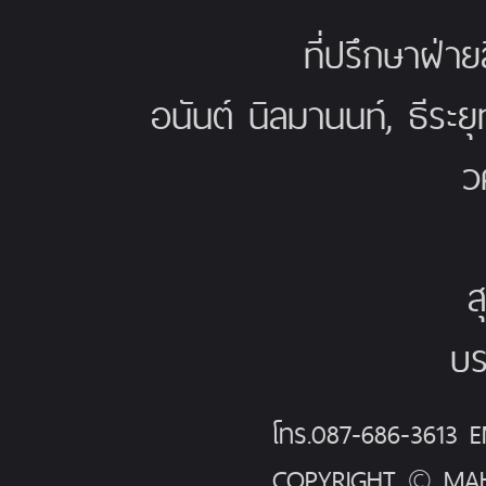
ที่ปรึกษาฝ่าย
อนันต์ นิลมานนท์, ธีระย
ว
ส
บร
โทร.087-686-3613
COPYRIGHT © MAH