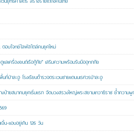
นส่วนยุทธศาสตร์ สร้างรายได้ถึงคนไทย
ตอบโจทย์ไลฟ์สไตล์คนยุคใหม่
เครื่องยนต์เรือกู้ภัย” เสริมความพร้อมรับมืออุทกภัย
นที่ป่าละอู โรงเรียนตำรวจตระเวนชายแดนนเรศวรป่าละอู
ู้สร้างป้ายสมาคมยุคเริ่มแรก จัดบวงสรวงใหญ่พระสยามเทวาธิราช ย้ำความผ
2569
ิ้น-แอบอยู่เกิน 126 วัน