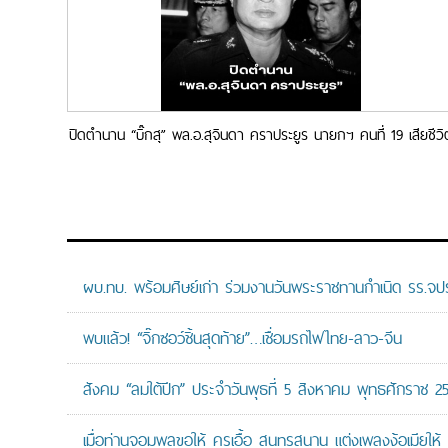
ปิดตำนาน “บิ๊กสุ” พล.อ.สุจินดา คราประยูร นายกฯ คนที่ 19 เสียชีวิ
อย่างสงบ สิริอายุ 91 ปี
ผบ.ทบ. พร้อมศิษย์เก่า ร่วมงานวันพระราชทานกำเนิด รร.จ
พบแล้ว! “จิ๊กซอว์ชิ้นสุดท้าย”…เชื่อมรถไฟไทย-ลาว-จีน
สังคม “ลมใต้ปีก” ประจำวันพุธที่ 5 สิงหาคม พุทธศักราช 2
เมื่อท่านจอมพลขอให้ ครูเอื้อ สุนทรสนาน แต่งเพลงง้อเมียให้ 