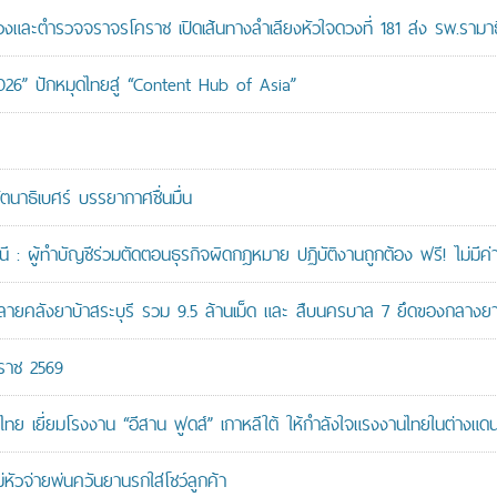
ะตำรวจจราจรโคราช เปิดเส้นทางลำเลียงหัวใจดวงที่ 181 ส่ง รพ.รามาธ
026” ปักหมุดไทยสู่ “Content Hub of Asia”
ัตนาธิเบศร์ บรรยากาศชื่นมื่น
: ผู้ทำบัญชีร่วมตัดตอนธุรกิจผิดกฎหมาย ปฏิบัติงานถูกต้อง ฟรี! ไม่มีค่า
คลังยาบ้าสระบุรี รวม 9.5 ล้านเม็ด และ สืบนครบาล 7 ยึดของกลางยาบ้
กราช 2569
ทย เยี่ยมโรงงาน “อีสาน ฟูดส์” เกาหลีใต้ ให้กำลังใจแรงงานไทยในต่างแด
หัวจ่ายพ่นควันยานรกใส่โชว์ลูกค้า