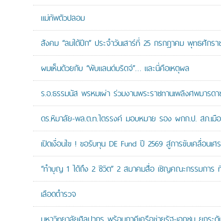
แม่ทัพตัวปลอม
สังคม “ลมใต้ปีก” ประจำวันเสาร์ที่ 25 กรกฎาคม พุทธศักรา
ผมเห็นด้วยกับ “พับแลนด์บริดจ์”… และนี่คือเหตุผล
ร.อ.ธรรมนัส พรหมเผ่า ร่วมงานพระราชทานเพลิงศพมารดาของ
ดร.หิมาลัย-พล.ต.ท.ไตรรงค์ มอบหมาย รอง ผกก.ป. สภ.เมืองน
เปิดเงื่อนไข ! ขอรับทุน DE Fund ปี 2569 สู่การขับเคลื่อนเศร
“ทำบุญ 1 ได้ถึง 2 ชีวิต” 2 สมาคมสื่อ เชิญคณะกรรมการ 
เลือดตำรวจ
มหาวิทยาลัยศิลปากร พร้อมภาคีเครือข่ายรัฐ-เอกชน ยกระดับง