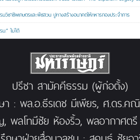
อบรมวิชาชีพเกษตรและพืชสวน ปูทางสร้างอนาคตให้ทหารกองประจำการ
ม.” ไม่ได้
ปรีชา สามัคคีธรรม (ผู้ก่อตั้ง)
กษา : พล.อ.ธีรเดช มีเพียร, ศ.ดร.ค
ญ, พลโทมีชัย ห้องริ้ว, พลอากาศตร
่ปรึกษาฝ่ายสื่อมวลชน : สุคนธ์ ชัยอารี