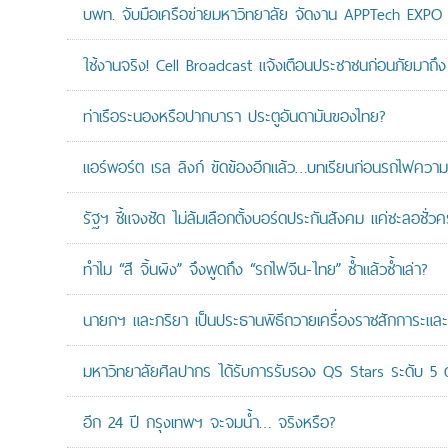
บพท. จับมือเครือข่ายมหาวิทยาลัย จัดงาน APPTech EXPO 20
ใช้งานจริง! Cell Broadcast แจ้งเตือนประชาชนก่อนภัยมาถึง 
ท่าเรือระนองหรือปากบารา ประตูอันดามันของไทย?
แอร์พอร์ต เรล ลิงก์ ขัดข้องอีกแล้ว…บทเรียนก่อนรถไฟความเ
รัฐฯ ชี้แจงชัด ไม่ล้มเลือกตั้งบอร์ดประกันสังคม แค่ชะลอชั่
ทำไม “สี จิ้นผิง” จึงพูดถึง “รถไฟจีน-ไทย” ซ้ำแล้วซ้ำเล่า?
นายกฯ และภริยา เป็นประธานพิธีถวายเครื่องราชสักการะแล
มหาวิทยาลัยศิลปากร ได้รับการรับรอง QS Stars ระดับ 5 ด
อีก 24 ปี กรุงเทพฯ จะจมน้ำ… จริงหรือ?