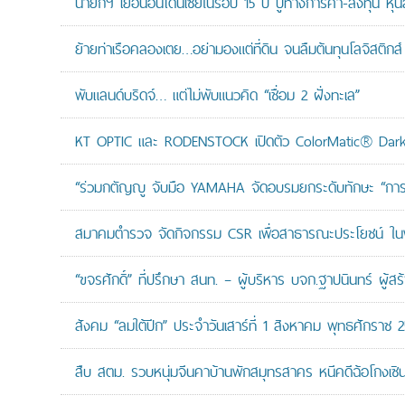
นายกฯ เยือนอินโดนีเซียในรอบ 15 ปี ปูทางการค้า-ลงทุน หุ้
ย้ายท่าเรือคลองเตย…อย่ามองแต่ที่ดิน จนลืมต้นทุนโลจิสติกส์
พับแลนด์บริดจ์… แต่ไม่พับแนวคิด “เชื่อม 2 ฝั่งทะเล”
KT OPTIC และ RODENSTOCK เปิดตัว ColorMatic® Dark 
“ร่วมกตัญญู จับมือ YAMAHA จัดอบรมยกระดับทักษะ “การดูแล
สมาคมตำรวจ จัดกิจกรรม CSR เพื่อสาธารณะประโยชน์ ในพื้
“ขจรศักดิ์” ที่ปรึกษา สนท. – ผู้บริหาร บจก.ฐาปนินทร์ ผ
สังคม “ลมใต้ปีก” ประจำวันเสาร์ที่ 1 สิงหาคม พุทธศักราช 
สืบ สตม. รวบหนุ่มจีนคาบ้านพักสมุทรสาคร หนีคดีฉ้อโกงเซินเจ