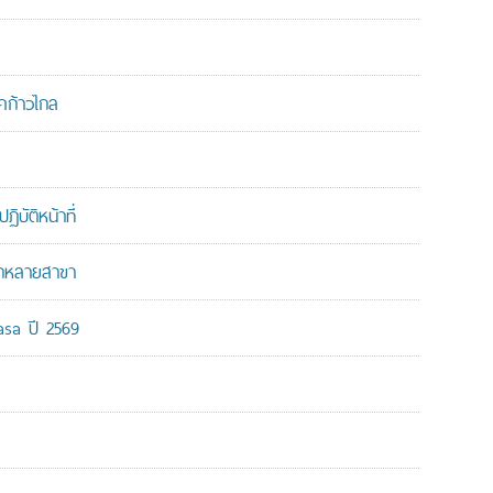
คก้าวไกล
บัติหน้าที่
ากหลายสาขา
-asa ปี 2569