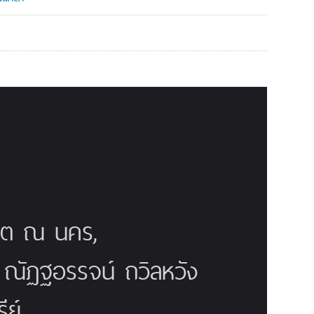
ณิต ณ นคร,
ี ณัฏฐอรรจน์ ถวิลหวัง
ย์,