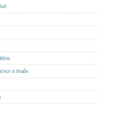
ิบดี
ใช้จ่าย
ากว่า 8 ล้านเม็ด
น