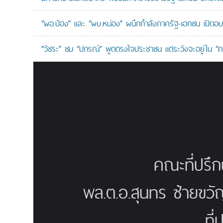
“ผอ.ป๋อง” และ “ผบ.หน่อง” ผนึกกำลังภาครัฐ-เอกชน เปิด
“วัชระ” ชม “ปกรณ์” พูดตรงใจประชาชน แต่ระวังจะอยู่ใน “คร
คณะที่ปรึ
พล.ต.อ.สุนทร ซ้ายขวั
ที