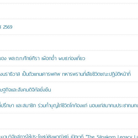
ช 2569
 พล.ต.ท.ศักย์ศิรา เผือกอ่ำ ผบช.ท่องเที่ยว
ราธิวาส เป็นตัวแทนเคารพศพ ทหารพรานที่เสียชีวิตขณะปฏิบัติหน้าที่
ษฐกิจและสังคมดิจิทัลยั่งยืน
ที่ปรึกษา และสมาชิก ร่วมทำบุญไถ่ชีวิตโคท้องแก่ มอบแก่สมาคมประชาค
านวิจัยสู่การใช้ประโยชน์เชิงพาณิชย์ เปิดเวที “The Silpakorn Legacy L