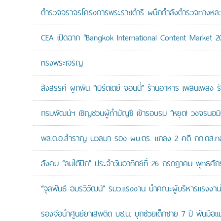
ตำรวจจราจรโครงการพระราชดำริ ผนึกกำลังตำรวจทางหลวงแล
CEA เปิดฉาก “Bangkok International Content Market 2
ทรงพระเจริญ
สังสรรค์ ผูกพัน “เบิร์ดเดย์ จอนนี่” ร้านอาหาร เพลินเพลง ร
กรมพัฒน์ฯ เชิญชวนผู้ทำบัญชี เข้ารอบรม “หยุด! วงจรนอมินี 
พล.ต.อ.สำราญ นวลมา รอง ผบ.ตร. แถลง 2 คดี กก.ดส.ทลาย
สังคม “ลมใต้ปีก” ประจำวันอาทิตย์ที่ 26 กรกฎาคม พุทธศั
“จุลพันธ์ อมรวิวัฒน์” รมว.แรงงาน นำคณะผู้บริหารแรงงานไ
รองจ๋อนำศูนย์ยาเสพติด บช.น. บุกช่วยเด็กชาย 7 ปี พ้นมือแม่