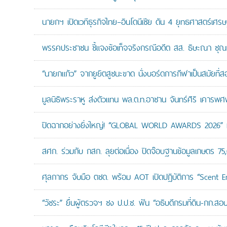
นายกฯ เปิดเวทีธุรกิจไทย–อินโดนีเซีย ดัน 4 ยุทธศาสตร์เศร
พรรคประชาชน ชี้แจงข้อเท็จจริงกรณีอดีต สส. ธิษะณา ชุณ
“นายกแก้ว” จากยูยิตสูชนะขาด นั่งบอร์ดการกีฬาเป็นสมัยที่ส
มูลนิธิพระราหู ส่งตัวแทน พล.ต.ท.อาชาน จันทร์ศิริ เคารพศพ 
ปิดฉากอย่างยิ่งใหญ่! “GLOBAL WORLD AWARDS 2026” มอ
สศก. ร่วมกับ กสก. ลุยต่อเนื่อง ปิดจ๊อบฐานข้อมูลเกษตร 75
ศุลกากร จับมือ ตชด. พร้อม AOT เปิดปฏิบัติการ “Scent Enf
“วัชระ” ยื่นผู้ตรวจฯ ชง ป.ป.ช. ฟัน “อธิบดีกรมที่ดิน-กก.