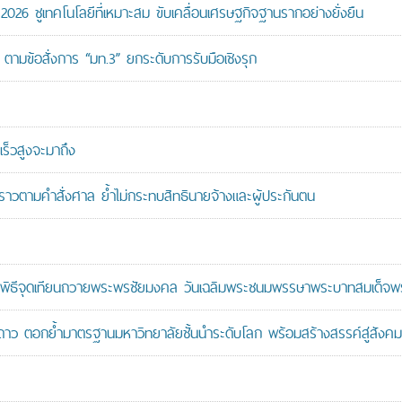
26 ชูเทคโนโลยีที่เหมาะสม ขับเคลื่อนเศรษฐกิจฐานรากอย่างยั่งยืน
ตามข้อสั่งการ “มท.3” ยกระดับการรับมือเชิงรุก
ร็วสูงจะมาถึง
วคราวตามคำสั่งศาล ย้ำไม่กระทบสิทธินายจ้างและผู้ประกันตน
ะพิธีจุดเทียนถวายพระพรชัยมงคล วันเฉลิมพระชนมพรรษาพระบาทสมเด็จพระ
าว ตอกย้ำมาตรฐานมหาวิทยาลัยชั้นนำระดับโลก พร้อมสร้างสรรค์สู่สังคมอ