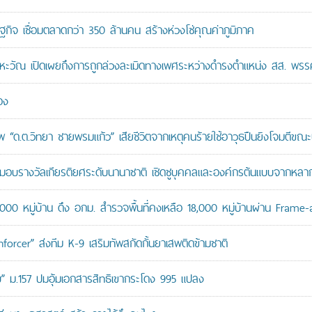
ษฐกิจ เชื่อมตลาดกว่า 350 ล้านคน สร้างห่วงโซ่คุณค่าภูมิภาค
หะวัณ เปิดเผยถึงการถูกล่วงละเมิดทางเพศระหว่างดำรงตำแหน่ง สส. พรร
อง
“ด.ต.วิทยา ชายพรมแก้ว” เสียชีวิตจากเหตุคนร้ายใช้อาวุธปืนยิงโจมตีขณะปฏิ
บรางวัลเกียรติยศระดับนานาชาติ เชิดชูบุคคลและองค์กรต้นแบบจากหล
,000 หมู่บ้าน ดึง อกม. สำรวจพื้นที่คงเหลือ 18,000 หมู่บ้านผ่าน Frame
orcer” ส่งทีม K-9 เสริมทัพสกัดกั้นยาเสพติดข้ามชาติ
สอบ” ม.157 ปมอุ้มเอกสารสิทธิเขากระโดง 995 แปลง