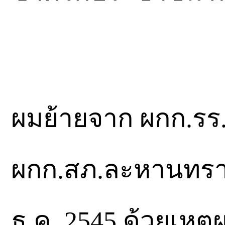
ผมย้ายจาก ผกก.รร.
ผกก.สภ.ละหานทราย จ.
ธ.ค. 2545 ด้วยเหตุ