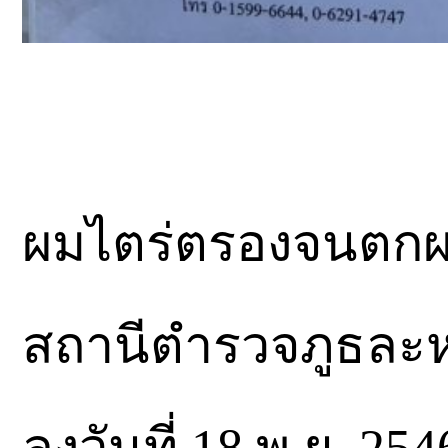
ผมไตร่ตรองจนตกผล
สถานีตำรวจภูธละห
ลงวันที่ 18 พ.ย. 