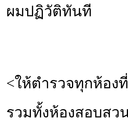
ผมปฏิวัติทันที
<ให้ตำรวจทุกห้องท
รวมทั้งห้องสอบสวน