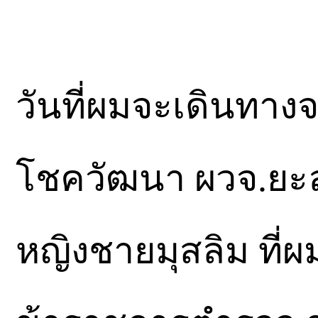
วันที่ผมจะเดินทางจ
โชควัฒนา ผวจ.ยะลา 
หญิงชายมุสลิม ที่ผ