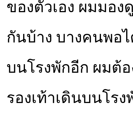
ของตัวเอง ผมมองดู เ
กันบ้าง บางคนพอได
บนโรงพักอีก ผมต้อ
รองเท้าเดินบนโรงพั