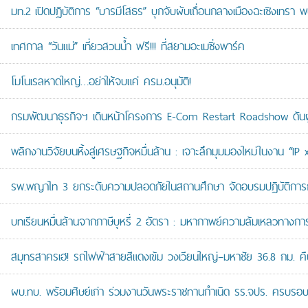
มท.2 เปิดปฏิบัติการ “บารมีโสธร” บุกจับผับเถื่อนกลางเมืองฉะเชิงเทรา พ
เทศกาล “วันแม่” เที่ยวสวนน้ำ ฟรี!!! ที่สยามอะเมซิ่งพาร์ค
โมโนเรลหาดใหญ่…อย่าให้จบแค่ ครม.อนุมัติ!
กรมพัฒนาธุรกิจฯ เดินหน้าโครงการ E-Com Restart Roadshow ดั
พลิกงานวิจัยบนหิ้งสู่เศรษฐกิจหมื่นล้าน : เจาะลึกมุมมองใหม่ในงาน “I
รพ.พญาไท 3 ยกระดับความปลอดภัยในสถานศึกษา จัดอบรมปฏิบัติการกู้ช
บทเรียนหมื่นล้านจากภาษีบุหรี่ 2 อัตรา : มหากาพย์ความล้มเหลวทางกา
สมุทรสาครเฮ! รถไฟฟ้าสายสีแดงเข้ม วงเวียนใหญ่–มหาชัย 36.8 กม. คืบห
ผบ.ทบ. พร้อมศิษย์เก่า ร่วมงานวันพระราชทานกำเนิด รร.จปร. ครบรอบ