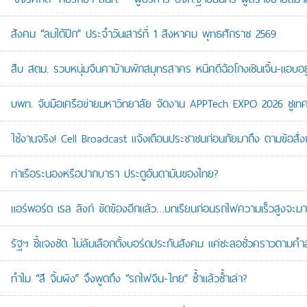
สังคม “ลมใต้ปีก” ประจำวันเสาร์ที่ 1 สิงหาคม พุทธศักราช 2569
สืบ สตม. รวบหนุ่มจีนคาบ้านพักสมุทรสาคร หนีคดีฉ้อโกงเซินเจิ้น-แอบอยู
บพท. จับมือเครือข่ายมหาวิทยาลัย จัดงาน APPTech EXPO 2026 ชูเทคโน
ใช้งานจริง! Cell Broadcast แจ้งเตือนประชาชนก่อนภัยมาถึง ตามข้อสั่ง
ท่าเรือระนองหรือปากบารา ประตูอันดามันของไทย?
แอร์พอร์ต เรล ลิงก์ ขัดข้องอีกแล้ว…บทเรียนก่อนรถไฟความเร็วสูงจะมา
รัฐฯ ชี้แจงชัด ไม่ล้มเลือกตั้งบอร์ดประกันสังคม แค่ชะลอชั่วคราวตามคำ
ทำไม “สี จิ้นผิง” จึงพูดถึง “รถไฟจีน-ไทย” ซ้ำแล้วซ้ำเล่า?