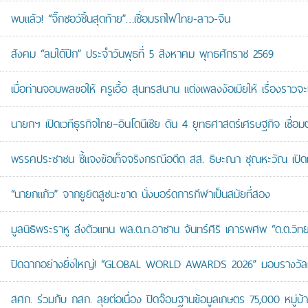
พบแล้ว! “จิ๊กซอว์ชิ้นสุดท้าย”…เชื่อมรถไฟไทย-ลาว-จีน
สังคม “ลมใต้ปีก” ประจำวันพุธที่ 5 สิงหาคม พุทธศักราช 2569
เมื่อท่านจอมพลขอให้ ครูเอื้อ สุนทรสนาน แต่งเพลงง้อเมียให้ เรื่องราวจะ
นายกฯ เปิดเวทีธุรกิจไทย–อินโดนีเซีย ดัน 4 ยุทธศาสตร์เศรษฐกิจ เชื่อ
พรรคประชาชน ชี้แจงข้อเท็จจริงกรณีอดีต สส. ธิษะณา ชุณหะวัณ เปิ
“นายกแก้ว” จากยูยิตสูชนะขาด นั่งบอร์ดการกีฬาเป็นสมัยที่สอง
มูลนิธิพระราหู ส่งตัวแทน พล.ต.ท.อาชาน จันทร์ศิริ เคารพศพ “ด.ต.วิทยา
ปิดฉากอย่างยิ่งใหญ่! “GLOBAL WORLD AWARDS 2026” มอบรางวัลเก
สศก. ร่วมกับ กสก. ลุยต่อเนื่อง ปิดจ๊อบฐานข้อมูลเกษตร 75,000 หมู่บ