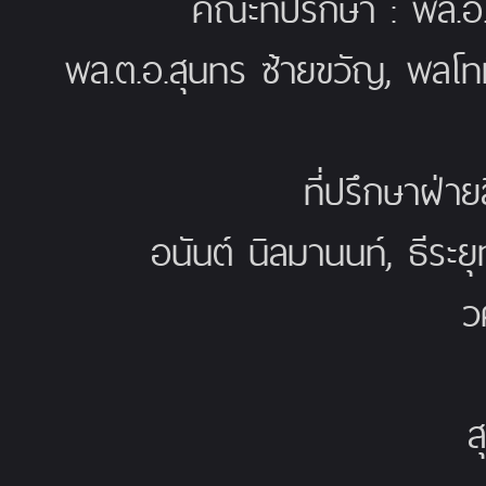
คณะที่ปรึกษา : พล.อ
พล.ต.อ.สุนทร ซ้ายขวัญ, พลโท
ที่ปรึกษาฝ่าย
อนันต์ นิลมานนท์, ธีระย
ว
ส