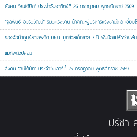
สังคม “ลมใต้ปีก” ประจำวันอาทิตย์ที่ 26 กรกฎาคม พุทธศักราช 2569
“จุลพันธ์ อมรวิวัฒน์” รมว.แรงงาน นำคณะผู้บริหารแรงงานไทย เยี่ยมโ
รองจ๋อนำศูนย์ยาเสพติด บช.น. บุกช่วยเด็กชาย 7 ปี พ้นมือแม่หัวจ่ายพ่น
แม่ทัพตัวปลอม
สังคม “ลมใต้ปีก” ประจำวันเสาร์ที่ 25 กรกฎาคม พุทธศักราช 2569
ปรีชา ส