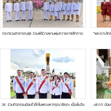
กระทรวงสาธารณสุข ร่วมพิธีวางพานพุ่มถวายราชสักการะ
“พล.ต.ท.อัคร
พระบรมรูป รัชกาลที่ 5 เนื่องในวันปิยมหาราช
สวรรคต 
วช. ร่วมกิจกรรมน้อมรำลึกในพระมหากรุณาธิคุณ เนื่องในวัน
บช.ภ.5 น้อม
คล้ายวันสวรรคต รัชกาลที่ 9