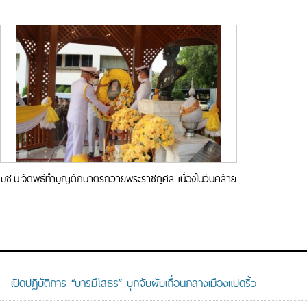
บช.น.จัดพิธีทำบุญตักบาตรถวายพระราชกุศล เนื่องในวันคล้าย
วันสวรรคต รัชกาลที่ 9
เปิดปฏิบัติการ “บารมีโสธร” บุกจับผับเถื่อนกลางเมืองแปดริ้ว