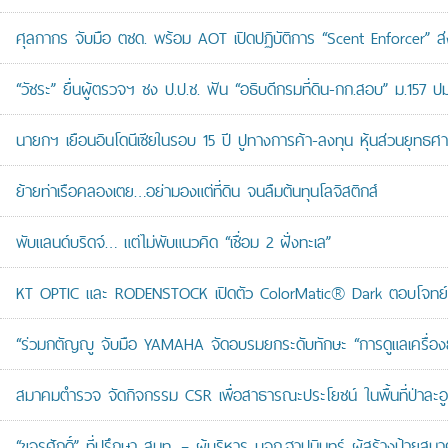
ศุลกากร จับมือ ตชด. พร้อม AOT เปิดปฏิบัติการ “Scent Enforcer” ส่ง
“วัชระ” ยื่นผู้ตรวจฯ ชง ป.ป.ช. ฟัน “อธิบดีกรมที่ดิน-กก.สอบ” ม.157 
นายกฯ เยือนอินโดนีเซียในรอบ 15 ปี ปูทางการค้า-ลงทุน หุ้นส่วนยุทธศ
ย้ายท่าเรือคลองเตย…อย่ามองแต่ที่ดิน จนลืมต้นทุนโลจิสติกส์
พับแลนด์บริดจ์… แต่ไม่พับแนวคิด “เชื่อม 2 ฝั่งทะเล”
KT OPTIC และ RODENSTOCK เปิดตัว ColorMatic® Dark ตอบโจทย์ไ
“ร่วมกตัญญู จับมือ YAMAHA จัดอบรมยกระดับทักษะ “การดูแลเครื่องยนต
สมาคมตำรวจ จัดกิจกรรม CSR เพื่อสาธารณะประโยชน์ ในพื้นที่ป่าละอ
“ขจรศักดิ์” ที่ปรึกษา สนท. – ผู้บริหาร บจก.ฐาปนินทร์ ผู้สร้างป้า