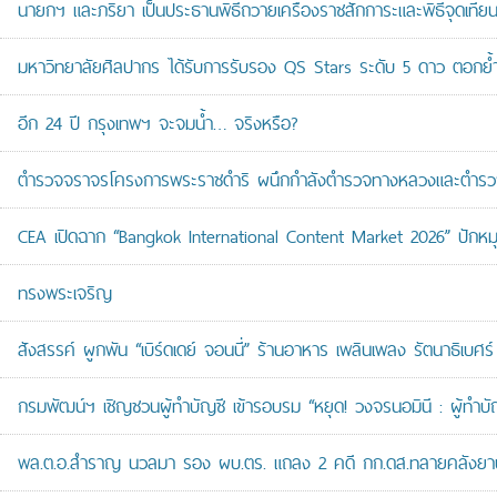
นายกฯ และภริยา เป็นประธานพิธีถวายเครื่องราชสักการะและพิธีจุดเ
มหาวิทยาลัยศิลปากร ได้รับการรับรอง QS Stars ระดับ 5 ดาว ตอกย้ำม
อีก 24 ปี กรุงเทพฯ จะจมน้ำ… จริงหรือ?
ตำรวจจราจรโครงการพระราชดำริ ผนึกกำลังตำรวจทางหลวงและตำรวจจรา
CEA เปิดฉาก “Bangkok International Content Market 2026” ปักหม
ทรงพระเจริญ
สังสรรค์ ผูกพัน “เบิร์ดเดย์ จอนนี่” ร้านอาหาร เพลินเพลง รัตนาธิเบศร์
กรมพัฒน์ฯ เชิญชวนผู้ทำบัญชี เข้ารอบรม “หยุด! วงจรนอมินี : ผู้ทำบัญ
พล.ต.อ.สำราญ นวลมา รอง ผบ.ตร. แถลง 2 คดี กก.ดส.ทลายคลังยาบ้าส