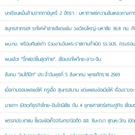
บทเรียนหมื่นล้านจากภาษีบุหรี่ 2 อัตรา : มหากาพย์ความล้มเหลวทางกา
สมุทรสาครเฮ! รถไฟฟ้าสายสีแดงเข้ม วงเวียนใหญ่–มหาชัย 36.8 กม. คืบห
ผบ.ทบ. พร้อมศิษย์เก่า ร่วมงานวันพระราชทานกำเนิด รร.จปร. ครบรอบ
พบแล้ว! “จิ๊กซอว์ชิ้นสุดท้าย”…เชื่อมรถไฟไทย-ลาว-จีน
สังคม “ลมใต้ปีก” ประจำวันพุธที่ 5 สิงหาคม พุทธศักราช 2569
เมื่อท่านจอมพลขอให้ ครูเอื้อ สุนทรสนาน แต่งเพลงง้อเมียให้ เรื่องราวจะ
นายกฯ เปิดเวทีธุรกิจไทย–อินโดนีเซีย ดัน 4 ยุทธศาสตร์เศรษฐกิจ เชื่อ
พรรคประชาชน ชี้แจงข้อเท็จจริงกรณีอดีต สส. ธิษะณา ชุณหะวัณ เปิ