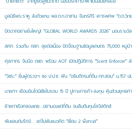
“นายกแก้ว” จากยูยิตสูชนะขาด นั่งบอร์ดการกีฬาเป็นสมัยที่สอง
มูลนิธิพระราหู ส่งตัวแทน พล.ต.ท.อาชาน จันทร์ศิริ เคารพศพ “ด.ต.วิทยา
ปิดฉากอย่างยิ่งใหญ่! “GLOBAL WORLD AWARDS 2026” มอบรางวัลเก
สศก. ร่วมกับ กสก. ลุยต่อเนื่อง ปิดจ๊อบฐานข้อมูลเกษตร 75,000 หมู่บ
ศุลกากร จับมือ ตชด. พร้อม AOT เปิดปฏิบัติการ “Scent Enforcer” ส่ง
“วัชระ” ยื่นผู้ตรวจฯ ชง ป.ป.ช. ฟัน “อธิบดีกรมที่ดิน-กก.สอบ” ม.157 
นายกฯ เยือนอินโดนีเซียในรอบ 15 ปี ปูทางการค้า-ลงทุน หุ้นส่วนยุทธศ
ย้ายท่าเรือคลองเตย…อย่ามองแต่ที่ดิน จนลืมต้นทุนโลจิสติกส์
พับแลนด์บริดจ์… แต่ไม่พับแนวคิด “เชื่อม 2 ฝั่งทะเล”