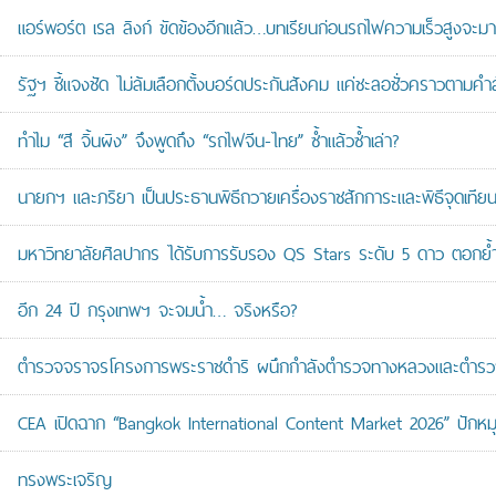
แอร์พอร์ต เรล ลิงก์ ขัดข้องอีกแล้ว…บทเรียนก่อนรถไฟความเร็วสูงจะมา
รัฐฯ ชี้แจงชัด ไม่ล้มเลือกตั้งบอร์ดประกันสังคม แค่ชะลอชั่วคราวตามคำ
ทำไม “สี จิ้นผิง” จึงพูดถึง “รถไฟจีน-ไทย” ซ้ำแล้วซ้ำเล่า?
นายกฯ และภริยา เป็นประธานพิธีถวายเครื่องราชสักการะและพิธีจุดเ
มหาวิทยาลัยศิลปากร ได้รับการรับรอง QS Stars ระดับ 5 ดาว ตอกย้ำม
อีก 24 ปี กรุงเทพฯ จะจมน้ำ… จริงหรือ?
ตำรวจจราจรโครงการพระราชดำริ ผนึกกำลังตำรวจทางหลวงและตำรวจจรา
CEA เปิดฉาก “Bangkok International Content Market 2026” ปักหม
ทรงพระเจริญ