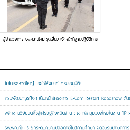
ผู้อำนวยการ อผศ.คนใหม่ รุดเยี่ยม เจ้าหน้าที่ฐานปฏิบัติการ
ช่องบกและอานม้า
โมโนเรลหาดใหญ่…อย่าให้จบแค่ ครม.อนุมัติ!
กรมพัฒนาธุรกิจฯ เดินหน้าโครงการ E-Com Restart Roadshow ดั
พลิกงานวิจัยบนหิ้งสู่เศรษฐกิจหมื่นล้าน : เจาะลึกมุมมองใหม่ในงาน “I
รพ.พญาไท 3 ยกระดับความปลอดภัยในสถานศึกษา จัดอบรมปฏิบัติการกู้ช