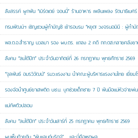
สังสรรค์ ผูกพัน “เบิร์ดเดย์ จอนนี่” ร้านอาหาร เพลินเพลง รัตนาธิเบศร์
กรมพัฒน์ฯ เชิญชวนผู้ทำบัญชี เข้ารอบรม “หยุด! วงจรนอมินี : ผู้ทำบัญ
พล.ต.อ.สำราญ นวลมา รอง ผบ.ตร. แถลง 2 คดี กก.ดส.ทลายคลังยาบ้าส
สังคม “ลมใต้ปีก” ประจำวันอาทิตย์ที่ 26 กรกฎาคม พุทธศักราช 2569
“จุลพันธ์ อมรวิวัฒน์” รมว.แรงงาน นำคณะผู้บริหารแรงงานไทย เยี่ยมโ
รองจ๋อนำศูนย์ยาเสพติด บช.น. บุกช่วยเด็กชาย 7 ปี พ้นมือแม่หัวจ่ายพ่น
แม่ทัพตัวปลอม
สังคม “ลมใต้ปีก” ประจำวันเสาร์ที่ 25 กรกฎาคม พุทธศักราช 2569
ผมเห็นด้วยกับ “พับแลนด์บริดจ์”… และนี่คือเหตุผล