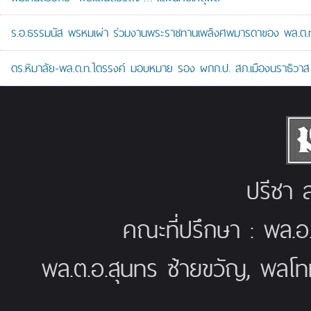
ร.อ.ธรรมนัส พรหมเผ่า ร่วมงานพระราชทานเพลิงศพมารดาของ พล.ต.ท.ศั
ดร.หิมาลัย-พล.ต.ท.ไตรรงค์ มอบหมาย รอง ผกก.ป. สภ.เมืองนราธิวาส เป
ปรีชา ส
คณะที่ปรึกษา : พล.อ
พล.ต.อ.สุนทร ซ้ายขวัญ, พลโท