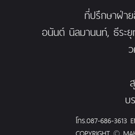
ที่ปรึกษาฝ่าย
อนันต์ นิลมานนท์, ธีระย
ว
ส
บร
โทร.087-686-3613
COPYRIGHT © MAH