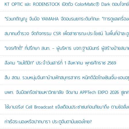
KT OPTIC และ RODENSTOCK เปิดตัว ColorMatic® Dark ตอบโจทย์ไ
“ร่วมกตัญญู จับมือ YAMAHA จัดอบรมยกระดับทักษะ “การดูแลเครื่องยนต
สมาคมตำรวจ จัดกิจกรรม CSR เพื่อสาธารณะประโยชน์ ในพื้นที่ป่าละอ
“ขจรศักดิ์” ที่ปรึกษา สนท. – ผู้บริหาร บจก.ฐาปนินทร์ ผู้สร้างป้า
สังคม “ลมใต้ปีก” ประจำวันเสาร์ที่ 1 สิงหาคม พุทธศักราช 2569
สืบ สตม. รวบหนุ่มจีนคาบ้านพักสมุทรสาคร หนีคดีฉ้อโกงเซินเจิ้น-แอบอยู
บพท. จับมือเครือข่ายมหาวิทยาลัย จัดงาน APPTech EXPO 2026 ชูเทคโน
ใช้งานจริง! Cell Broadcast แจ้งเตือนประชาชนก่อนภัยมาถึง ตามข้อสั่ง
ท่าเรือระนองหรือปากบารา ประตูอันดามันของไทย?