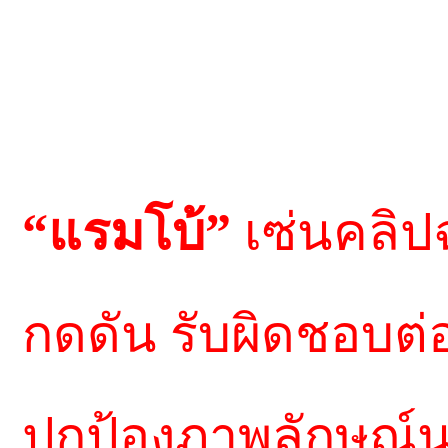
“แรมโบ้”
เซ่นคลิ
กดดัน รับผิดชอบต
ปกป้องภาพลักษณ์