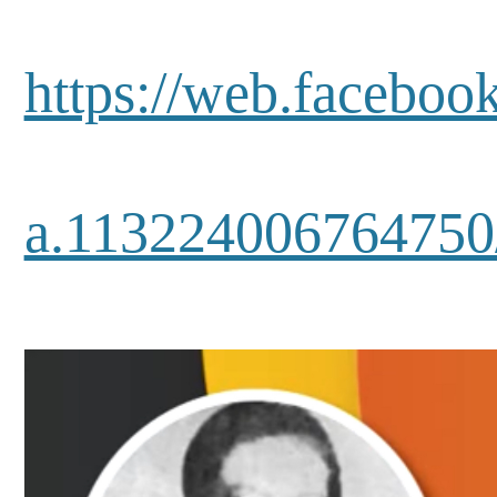
https://web.faceb
a.113224006764750