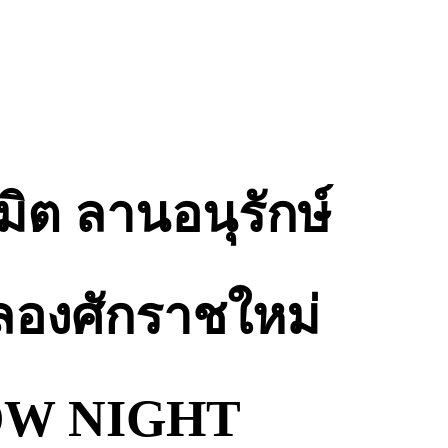
ิต ลานอนุรักษ์
ลองศักราชใหม่
OW NIGHT