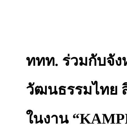
ททท. ร่วมกับจั
วัฒนธรรมไทย สิ
ในงาน “KAM