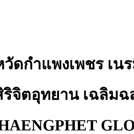
งหวัดกำแพงเพชร เนรม
ริจิตอุทยาน เฉลิมฉ
PHAENGPHET GL