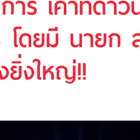
การ เค้าท์ดาวน
โดยมี นายก ส.ค
งยิ่งใหญ่!!