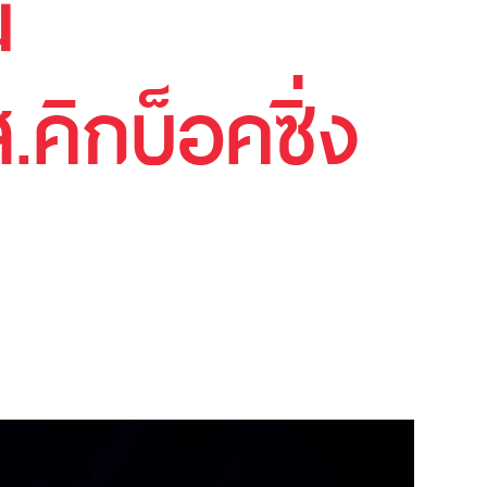
์
ิกบ็อคซิ่ง