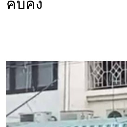
คับคั่ง