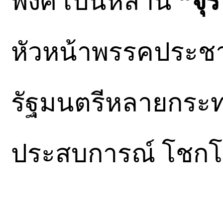
พงศ์ เป็นหลาน
“จุร
หัวหน้าพรรคประชา
รัฐมนตรีหลายกระทร
ประสบการณ์ โชก