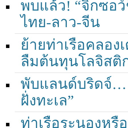
พบแล้ว! “จิ๊กซอว
ไทย-ลาว-จีน
ย้ายท่าเรือคลอง
ลืมต้นทุนโลจิสติก
พับแลนด์บริดจ์… 
ฝั่งทะเล”
ท่าเรือระนองหรื