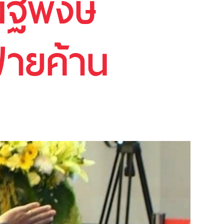
ัฐพงษ์
ฝ่ายค้าน