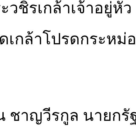
วชิรเกล้าเจ้าอยู่หั
เกล้าโปรดกระหม่อ
ิน ชาญวีรกูล นายกร