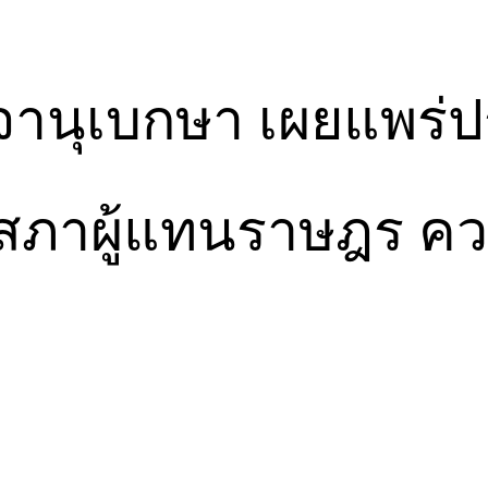
จานุเบกษา เผยแพร่ป
ในสภาผู้แทนราษฎร ค