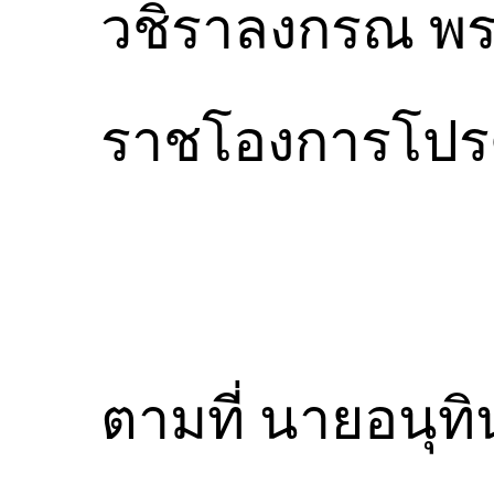
วชิราลงกรณ พระ
ราชโองการโปรด
ตามที่ นายอนุท