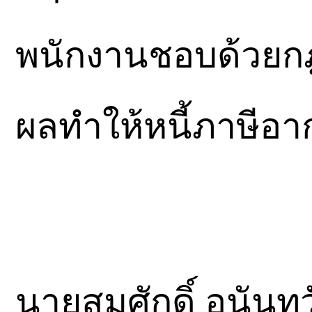
พนักงานชอบด้วยกฎห
ผลทำให้หนี้ภาษีอา
นายสมศักดิ์ อนันทว