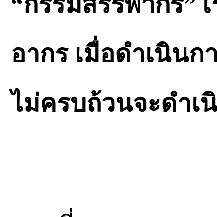
“กรรมสรรพากร” เร่
อากร เมื่อดำเนินกา
ไม่ครบถ้วนจะดำเน