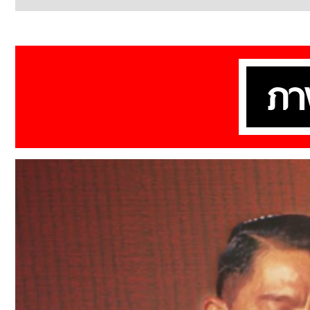
เปิดปฏิบัติการ “บาร