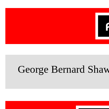
โมโนเรลหาดใหญ่…อย