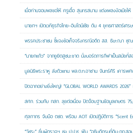
เมื่อท่านจอมพลขอให้ ครูเอื้อ สุนทรสนาน แต่งเพลงง้อเมียให้ 
นายกฯ เปิดเวทีธุรกิจไทย–อินโดนีเซีย ดัน 4 ยุทธศาสตร์เศร
พรรคประชาชน ชี้แจงข้อเท็จจริงกรณีอดีต สส. ธิษะณา ชุณ
“นายกแก้ว” จากยูยิตสูชนะขาด นั่งบอร์ดการกีฬาเป็นสมัยที่ส
มูลนิธิพระราหู ส่งตัวแทน พล.ต.ท.อาชาน จันทร์ศิริ เคารพศพ 
ปิดฉากอย่างยิ่งใหญ่! “GLOBAL WORLD AWARDS 2026” มอ
สศก. ร่วมกับ กสก. ลุยต่อเนื่อง ปิดจ๊อบฐานข้อมูลเกษตร 75
ศุลกากร จับมือ ตชด. พร้อม AOT เปิดปฏิบัติการ “Scent Enf
“วัชระ” ยื่นผู้ตรวจฯ ชง ป.ป.ช. ฟัน “อธิบดีกรมที่ดิน-กก.