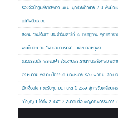
รองจ๋อนำศูนย์ยาเสพติด บช.น. บุกช่วยเด็กชาย 7 ปี พ้นมือแม่
แม่ทัพตัวปลอม
สังคม “ลมใต้ปีก” ประจำวันเสาร์ที่ 25 กรกฎาคม พุทธศักรา
ผมเห็นด้วยกับ “พับแลนด์บริดจ์”… และนี่คือเหตุผล
ร.อ.ธรรมนัส พรหมเผ่า ร่วมงานพระราชทานเพลิงศพมารดาของ
ดร.หิมาลัย-พล.ต.ท.ไตรรงค์ มอบหมาย รอง ผกก.ป. สภ.เมืองน
เปิดเงื่อนไข ! ขอรับทุน DE Fund ปี 2569 สู่การขับเคลื่อนเศร
“ทำบุญ 1 ได้ถึง 2 ชีวิต” 2 สมาคมสื่อ เชิญคณะกรรมการ 