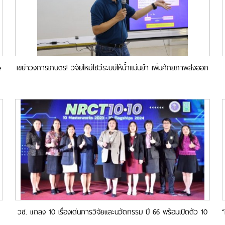
e
เขย่าวงการเกษตร! วิจัยใหม่โชว์ระบบให้น้ำแม่นยำ เพิ่มศักยภาพส่งออก
‘มะม่วงน้ำดอกไม้สีทอง’ ขอนแก่น–ชัยภูมิ”
วช. แถลง 10 เรื่องเด่นการวิจัยและนวัตกรรม ปี 66 พร้อมเปิดตัว 10
Flagships งานวิจัย ปี 67