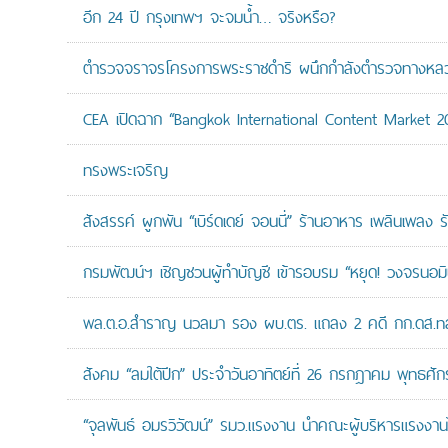
อีก 24 ปี กรุงเทพฯ จะจมน้ำ… จริงหรือ?
ตำรวจจราจรโครงการพระราชดำริ ผนึกกำลังตำรวจทางหลวงแล
CEA เปิดฉาก “Bangkok International Content Market 2
ทรงพระเจริญ
สังสรรค์ ผูกพัน “เบิร์ดเดย์ จอนนี่” ร้านอาหาร เพลินเพลง ร
กรมพัฒน์ฯ เชิญชวนผู้ทำบัญชี เข้ารอบรม “หยุด! วงจรนอมินี 
พล.ต.อ.สำราญ นวลมา รอง ผบ.ตร. แถลง 2 คดี กก.ดส.ทลาย
สังคม “ลมใต้ปีก” ประจำวันอาทิตย์ที่ 26 กรกฎาคม พุทธศั
“จุลพันธ์ อมรวิวัฒน์” รมว.แรงงาน นำคณะผู้บริหารแรงงานไ