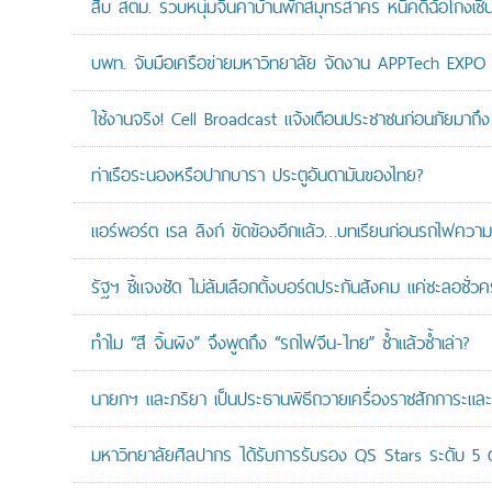
สืบ สตม. รวบหนุ่มจีนคาบ้านพักสมุทรสาคร หนีคดีฉ้อโกงเซินเจ
บพท. จับมือเครือข่ายมหาวิทยาลัย จัดงาน APPTech EXPO 20
ใช้งานจริง! Cell Broadcast แจ้งเตือนประชาชนก่อนภัยมาถึง 
ท่าเรือระนองหรือปากบารา ประตูอันดามันของไทย?
แอร์พอร์ต เรล ลิงก์ ขัดข้องอีกแล้ว…บทเรียนก่อนรถไฟความเ
รัฐฯ ชี้แจงชัด ไม่ล้มเลือกตั้งบอร์ดประกันสังคม แค่ชะลอชั่
ทำไม “สี จิ้นผิง” จึงพูดถึง “รถไฟจีน-ไทย” ซ้ำแล้วซ้ำเล่า?
นายกฯ และภริยา เป็นประธานพิธีถวายเครื่องราชสักการะแล
มหาวิทยาลัยศิลปากร ได้รับการรับรอง QS Stars ระดับ 5 ด