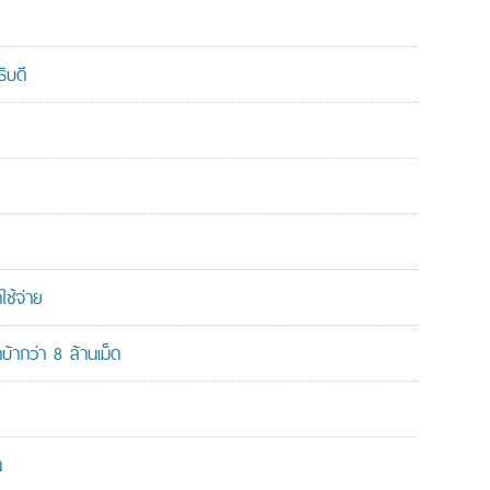
ิบดี
ใช้จ่าย
ากว่า 8 ล้านเม็ด
น