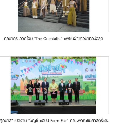
ศิลปากร อวดโฉม “The Orientalist” แฟชั่นผ้าขาวม้าทอมือสุด
ตระการตาในงาน Sustainability Expo 2025
“ศุภมาส” เปิดงาน “บัญชี แฮปปี้ Farm Fair” คณะพาณิชยศาสตร์และ
การบัญชีจุฬาฯ ส่งฟาร์มสุขรับปีใหม่แบบยั่งยืน