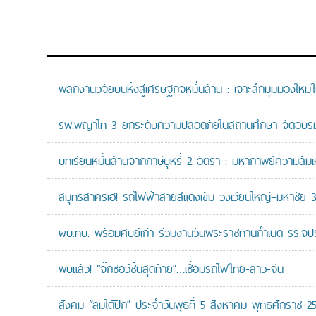
สังคม และสุขภาพ
พลิกงานวิจัยบนหิ้งสู่เศรษฐกิจหมื่นล้าน : เจาะลึกมุมมองให
รพ.พญาไท 3 ยกระดับความปลอดภัยในสถานศึกษา จัดอบรมปฏิบั
บทเรียนหมื่นล้านจากภาษีบุหรี่ 2 อัตรา : มหากาพย์ความล้
สมุทรสาครเฮ! รถไฟฟ้าสายสีแดงเข้ม วงเวียนใหญ่–มหาชัย 36.
ผบ.ทบ. พร้อมศิษย์เก่า ร่วมงานวันพระราชทานกำเนิด รร.จ
พบแล้ว! “จิ๊กซอว์ชิ้นสุดท้าย”…เชื่อมรถไฟไทย-ลาว-จีน
สังคม “ลมใต้ปีก” ประจำวันพุธที่ 5 สิงหาคม พุทธศักราช 2