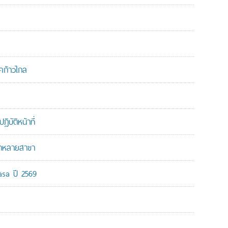
คก้าวไกล
บัติหน้าที่
ากหลายสาขา
-asa ปี 2569