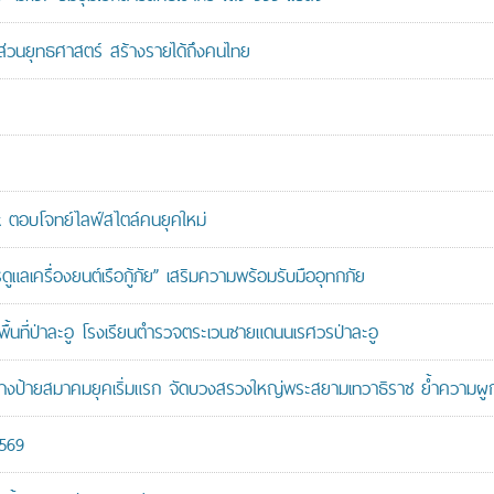
นส่วนยุทธศาสตร์ สร้างรายได้ถึงคนไทย
ตอบโจทย์ไลฟ์สไตล์คนยุคใหม่
เครื่องยนต์เรือกู้ภัย” เสริมความพร้อมรับมืออุทกภัย
นที่ป่าละอู โรงเรียนตำรวจตระเวนชายแดนนเรศวรป่าละอู
ู้สร้างป้ายสมาคมยุคเริ่มแรก จัดบวงสรวงใหญ่พระสยามเทวาธิราช ย้ำความผ
2569