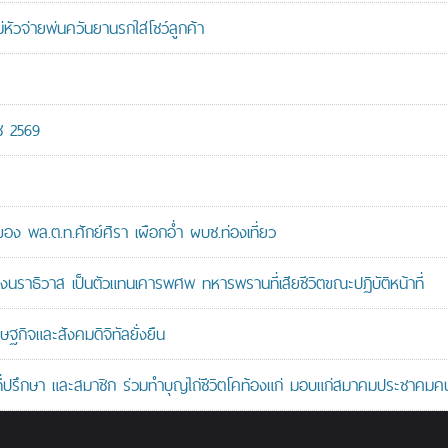
หัวจ่ายพ่นควันยานรกใส่โชว์ลูกค้า
ช 2569
 พล.ต.ท.ศักย์ศิรา เผือกอ่ำ ผบช.ท่องเที่ยว
ราธิวาส เป็นตัวแทนเคารพศพ ทหารพรานที่เสียชีวิตขณะปฏิบัติหน้าที่
ษฐกิจและสังคมดิจิทัลยั่งยืน
ที่ปรึกษา และสมาชิก ร่วมทำบุญไถ่ชีวิตโคท้องแก่ มอบแก่สมาคมประชาค