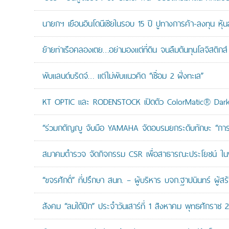
นายกฯ เยือนอินโดนีเซียในรอบ 15 ปี ปูทางการค้า-ลงทุน หุ้
ย้ายท่าเรือคลองเตย…อย่ามองแต่ที่ดิน จนลืมต้นทุนโลจิสติกส์
พับแลนด์บริดจ์… แต่ไม่พับแนวคิด “เชื่อม 2 ฝั่งทะเล”
KT OPTIC และ RODENSTOCK เปิดตัว ColorMatic® Dark 
“ร่วมกตัญญู จับมือ YAMAHA จัดอบรมยกระดับทักษะ “การดูแล
สมาคมตำรวจ จัดกิจกรรม CSR เพื่อสาธารณะประโยชน์ ในพื้
“ขจรศักดิ์” ที่ปรึกษา สนท. – ผู้บริหาร บจก.ฐาปนินทร์ ผ
สังคม “ลมใต้ปีก” ประจำวันเสาร์ที่ 1 สิงหาคม พุทธศักราช 