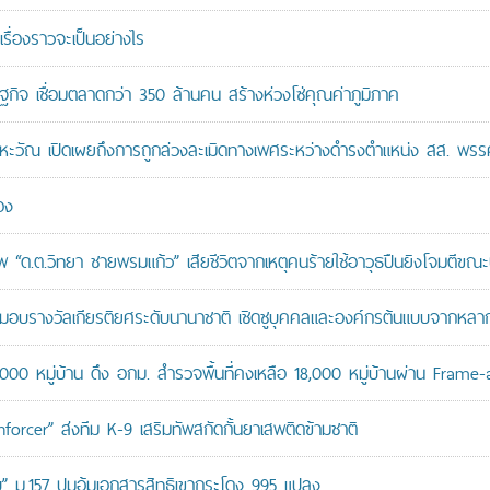
เรื่องราวจะเป็นอย่างไร
ษฐกิจ เชื่อมตลาดกว่า 350 ล้านคน สร้างห่วงโซ่คุณค่าภูมิภาค
หะวัณ เปิดเผยถึงการถูกล่วงละเมิดทางเพศระหว่างดำรงตำแหน่ง สส. พรร
อง
“ด.ต.วิทยา ชายพรมแก้ว” เสียชีวิตจากเหตุคนร้ายใช้อาวุธปืนยิงโจมตีขณะปฏิ
บรางวัลเกียรติยศระดับนานาชาติ เชิดชูบุคคลและองค์กรต้นแบบจากหล
,000 หมู่บ้าน ดึง อกม. สำรวจพื้นที่คงเหลือ 18,000 หมู่บ้านผ่าน Frame
orcer” ส่งทีม K-9 เสริมทัพสกัดกั้นยาเสพติดข้ามชาติ
สอบ” ม.157 ปมอุ้มเอกสารสิทธิเขากระโดง 995 แปลง