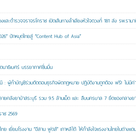
ะตำรวจจราจรโคราช เปิดเส้นทางลำเลียงหัวใจดวงที่ 181 ส่ง รพ.รามาธ
026” ปักหมุดไทยสู่ “Content Hub of Asia”
ัตนาธิเบศร์ บรรยากาศชื่นมื่น
: ผู้ทำบัญชีร่วมตัดตอนธุรกิจผิดกฎหมาย ปฏิบัติงานถูกต้อง ฟรี! ไม่มีค่า
คลังยาบ้าสระบุรี รวม 9.5 ล้านเม็ด และ สืบนครบาล 7 ยึดของกลางยาบ้
กราช 2569
ทย เยี่ยมโรงงาน “อีสาน ฟูดส์” เกาหลีใต้ ให้กำลังใจแรงงานไทยในต่างแด