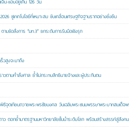
ิ้น-แอบอยู่เกิน 126 วัน
26 ชูเทคโนโลยีที่เหมาะสม ขับเคลื่อนเศรษฐกิจฐานรากอย่างยั่งยืน
ตามข้อสั่งการ “มท.3” ยกระดับการรับมือเชิงรุก
ร็วสูงจะมาถึง
วคราวตามคำสั่งศาล ย้ำไม่กระทบสิทธินายจ้างและผู้ประกันตน
ะพิธีจุดเทียนถวายพระพรชัยมงคล วันเฉลิมพระชนมพรรษาพระบาทสมเด็จพระ
าว ตอกย้ำมาตรฐานมหาวิทยาลัยชั้นนำระดับโลก พร้อมสร้างสรรค์สู่สังคมอ