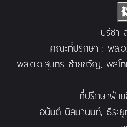
ปรีชา ส
คณะที่ปรึกษา : พล.อ
พล.ต.อ.สุนทร ซ้ายขวัญ, พลโท
ที่ปรึกษาฝ่าย
อนันต์ นิลมานนท์, ธีระย