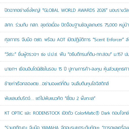
ปิดฉากอย่างยิ่งใหญ่! “GLOBAL WORLD AWARDS 2026” มอบรางวัลเก
สศก. ร่วมกับ กสก. ลุยต่อเนื่อง ปิดจ๊อบฐานข้อมูลเกษตร 75,000 หมู่บ
ศุลกากร จับมือ ตชด. พร้อม AOT เปิดปฏิบัติการ “Scent Enforcer” ส่ง
“วัชระ” ยื่นผู้ตรวจฯ ชง ป.ป.ช. ฟัน “อธิบดีกรมที่ดิน-กก.สอบ” ม.157 
นายกฯ เยือนอินโดนีเซียในรอบ 15 ปี ปูทางการค้า-ลงทุน หุ้นส่วนยุทธศ
ย้ายท่าเรือคลองเตย…อย่ามองแต่ที่ดิน จนลืมต้นทุนโลจิสติกส์
พับแลนด์บริดจ์… แต่ไม่พับแนวคิด “เชื่อม 2 ฝั่งทะเล”
KT OPTIC และ RODENSTOCK เปิดตัว ColorMatic® Dark ตอบโจทย์ไ
“ร่วมกตัญญู จับมือ YAMAHA จัดอบรมยกระดับทักษะ “การดูแลเครื่องยนต