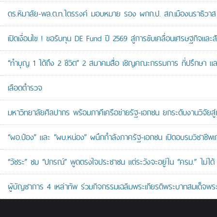
ดร.หิมาลัย-พล.ต.ท.ไตรรงค์ มอบหมาย รอง ผกก.ป. สภ.เมืองนราธิวาส เป
เปิดเงื่อนไข ! ขอรับทุน DE Fund ปี 2569 สู่การขับเคลื่อนเศรษฐกิจและสัง
“ทำบุญ 1 ได้ถึง 2 ชีวิต” 2 สมาคมสื่อ เชิญคณะกรรมการ ที่ปรึกษา 
เลือดตำรวจ
มหาวิทยาลัยศิลปากร พร้อมภาคีเครือข่ายรัฐ-เอกชน ยกระดับงานวิจัยสู่
“ผอ.ป๋อง” และ “ผบ.หน่อง” ผนึกกำลังภาครัฐ-เอกชน เปิดอบรมวิชาช
“วัชระ” ชม “ปกรณ์” พูดตรงใจประชาชน แต่ระวังจะอยู่ใน “ครม.” ไม่ได้
ผู้บัญชาการ 4 เหล่าทัพ ร่วมกิจกรรมเฉลิมพระเกียรติพระบาทสมเด็จพระ