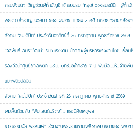
กรมพัฒน์ฯ เชิญชวนผู้ทำบัญชี เข้ารอบรม “หยุด! วงจรนอมินี : ผู้ทำบัญ
พล.ต.อ.สำราญ นวลมา รอง ผบ.ตร. แถลง 2 คดี กก.ดส.ทลายคลังยาบ้าส
สังคม “ลมใต้ปีก” ประจำวันอาทิตย์ที่ 26 กรกฎาคม พุทธศักราช 2569
“จุลพันธ์ อมรวิวัฒน์” รมว.แรงงาน นำคณะผู้บริหารแรงงานไทย เยี่ยมโ
รองจ๋อนำศูนย์ยาเสพติด บช.น. บุกช่วยเด็กชาย 7 ปี พ้นมือแม่หัวจ่ายพ่น
แม่ทัพตัวปลอม
สังคม “ลมใต้ปีก” ประจำวันเสาร์ที่ 25 กรกฎาคม พุทธศักราช 2569
ผมเห็นด้วยกับ “พับแลนด์บริดจ์”… และนี่คือเหตุผล
ร.อ.ธรรมนัส พรหมเผ่า ร่วมงานพระราชทานเพลิงศพมารดาของ พล.ต.ท.ศั