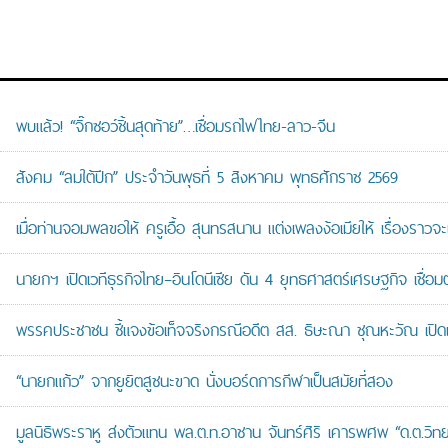
พบแล้ว! “จิ๊กซอว์ชิ้นสุดท้าย”…เชื่อมรถไฟไทย-ลาว-จีน
สังคม “ลมใต้ปีก” ประจำวันพุธที่ 5 สิงหาคม พุทธศักราช 2569
เมื่อท่านจอมพลขอให้ ครูเอื้อ สุนทรสนาน แต่งเพลงง้อเมียให้ เรื่องราวจะ
นายกฯ เปิดเวทีธุรกิจไทย–อินโดนีเซีย ดัน 4 ยุทธศาสตร์เศรษฐกิจ เชื่อ
พรรคประชาชน ชี้แจงข้อเท็จจริงกรณีอดีต สส. ธิษะณา ชุณหะวัณ เปิ
“นายกแก้ว” จากยูยิตสูชนะขาด นั่งบอร์ดการกีฬาเป็นสมัยที่สอง
มูลนิธิพระราหู ส่งตัวแทน พล.ต.ท.อาชาน จันทร์ศิริ เคารพศพ “ด.ต.วิทยา