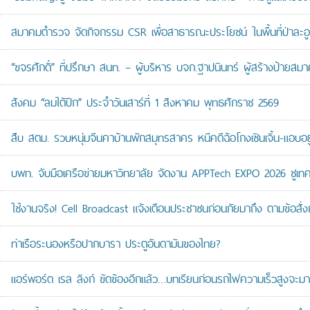
สมาคมตำรวจ จัดกิจกรรม CSR เพื่อสาธารณะประโยชน์ ในพื้นที่ป่าละอ
“ขจรศักดิ์” ที่ปรึกษา สนท. – ผู้บริหาร บจก.ฐาปนินทร์ ผู้สร้างป้า
สังคม “ลมใต้ปีก” ประจำวันเสาร์ที่ 1 สิงหาคม พุทธศักราช 2569
สืบ สตม. รวบหนุ่มจีนคาบ้านพักสมุทรสาคร หนีคดีฉ้อโกงเซินเจิ้น-แอบอยู
บพท. จับมือเครือข่ายมหาวิทยาลัย จัดงาน APPTech EXPO 2026 ชูเทคโน
ใช้งานจริง! Cell Broadcast แจ้งเตือนประชาชนก่อนภัยมาถึง ตามข้อสั่ง
ท่าเรือระนองหรือปากบารา ประตูอันดามันของไทย?
แอร์พอร์ต เรล ลิงก์ ขัดข้องอีกแล้ว…บทเรียนก่อนรถไฟความเร็วสูงจะมา