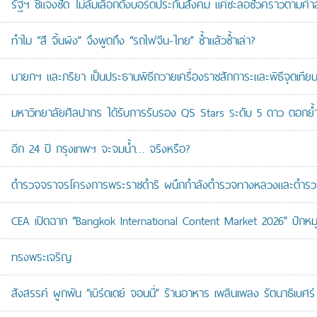
รัฐฯ ชี้แจงชัด ไม่ล้มเลือกตั้งบอร์ดประกันสังคม แค่ชะลอชั่วคราวตามคำ
ทำไม “สี จิ้นผิง” จึงพูดถึง “รถไฟจีน-ไทย” ซ้ำแล้วซ้ำเล่า?
นายกฯ และภริยา เป็นประธานพิธีถวายเครื่องราชสักการะและพิธีจุดเ
มหาวิทยาลัยศิลปากร ได้รับการรับรอง QS Stars ระดับ 5 ดาว ตอกย้ำม
อีก 24 ปี กรุงเทพฯ จะจมน้ำ… จริงหรือ?
ตำรวจจราจรโครงการพระราชดำริ ผนึกกำลังตำรวจทางหลวงและตำรวจจรา
CEA เปิดฉาก “Bangkok International Content Market 2026” ปักหม
ทรงพระเจริญ
สังสรรค์ ผูกพัน “เบิร์ดเดย์ จอนนี่” ร้านอาหาร เพลินเพลง รัตนาธิเบศร์