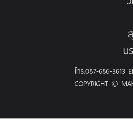
ว
ส
บร
โทร.087-686-3613
COPYRIGHT © MAH