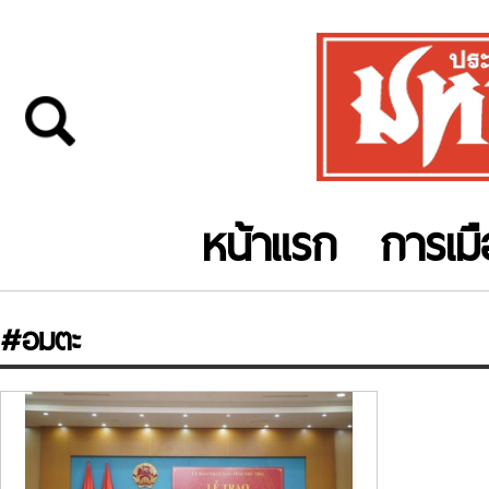
หน้าแรก
การเม
#อมตะ