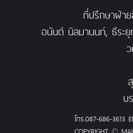
ที่ปรึกษาฝ่าย
อนันต์ นิลมานนท์, ธีระย
ว
ส
บร
โทร.087-686-3613
COPYRIGHT © MAH