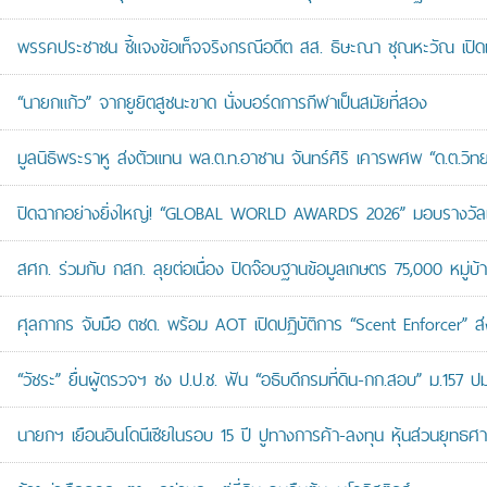
พรรคประชาชน ชี้แจงข้อเท็จจริงกรณีอดีต สส. ธิษะณา ชุณหะวัณ เปิ
“นายกแก้ว” จากยูยิตสูชนะขาด นั่งบอร์ดการกีฬาเป็นสมัยที่สอง
มูลนิธิพระราหู ส่งตัวแทน พล.ต.ท.อาชาน จันทร์ศิริ เคารพศพ “ด.ต.วิทยา
ปิดฉากอย่างยิ่งใหญ่! “GLOBAL WORLD AWARDS 2026” มอบรางวัลเก
สศก. ร่วมกับ กสก. ลุยต่อเนื่อง ปิดจ๊อบฐานข้อมูลเกษตร 75,000 หมู่บ
ศุลกากร จับมือ ตชด. พร้อม AOT เปิดปฏิบัติการ “Scent Enforcer” ส่ง
“วัชระ” ยื่นผู้ตรวจฯ ชง ป.ป.ช. ฟัน “อธิบดีกรมที่ดิน-กก.สอบ” ม.157 
นายกฯ เยือนอินโดนีเซียในรอบ 15 ปี ปูทางการค้า-ลงทุน หุ้นส่วนยุทธศ