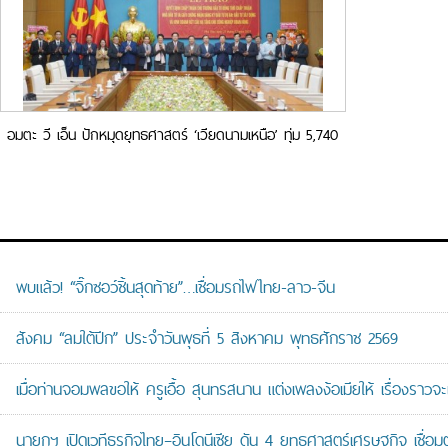
อมตะ วี เอ็น ปักหมุดยุทธศาสตร์ ‘เวียดนามเหนือ’ ทุ่ม 5,740
ล้านบาท ผุด ‘อมตะ ซิตี้ ฟู้เถาะ’ รับกระแสย้ายฐานการผลิต
โลก
พบแล้ว! “จิ๊กซอว์ชิ้นสุดท้าย”…เชื่อมรถไฟไทย-ลาว-จีน
สังคม “ลมใต้ปีก” ประจำวันพุธที่ 5 สิงหาคม พุทธศักราช 2569
เมื่อท่านจอมพลขอให้ ครูเอื้อ สุนทรสนาน แต่งเพลงง้อเมียให้ เรื่องราวจะ
นายกฯ เปิดเวทีธุรกิจไทย–อินโดนีเซีย ดัน 4 ยุทธศาสตร์เศรษฐกิจ เชื่อ