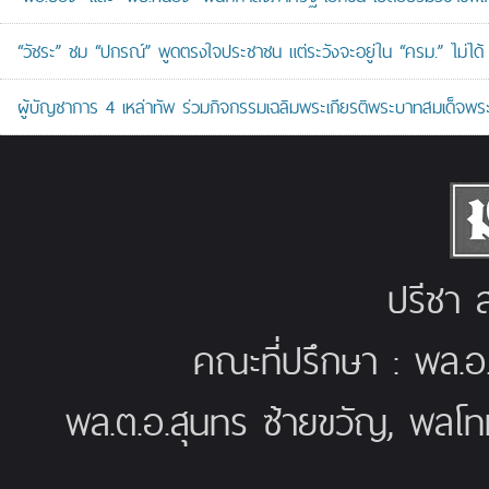
“วัชระ” ชม “ปกรณ์” พูดตรงใจประชาชน แต่ระวังจะอยู่ใน “ครม.” ไม่ได้
ผู้บัญชาการ 4 เหล่าทัพ ร่วมกิจกรรมเฉลิมพระเกียรติพระบาทสมเด็จพระ
ปรีชา ส
คณะที่ปรึกษา : พล.อ
พล.ต.อ.สุนทร ซ้ายขวัญ, พลโท