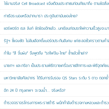
ใช้งานจริง! Cell Broadcast แจ้งเตือนประชาชนก่อนภัยมาถึง ตามข้อสั่ง
ท่าเรือระนองหรือปากบารา ประตูอันดามันของไทย?
แอร์พอร์ต เรล ลิงก์ ขัดข้องอีกแล้ว…บทเรียนก่อนรถไฟความเร็วสูงจะมา
รัฐฯ ชี้แจงชัด ไม่ล้มเลือกตั้งบอร์ดประกันสังคม แค่ชะลอชั่วคราวตามคำ
ทำไม “สี จิ้นผิง” จึงพูดถึง “รถไฟจีน-ไทย” ซ้ำแล้วซ้ำเล่า?
นายกฯ และภริยา เป็นประธานพิธีถวายเครื่องราชสักการะและพิธีจุดเ
มหาวิทยาลัยศิลปากร ได้รับการรับรอง QS Stars ระดับ 5 ดาว ตอกย้ำม
อีก 24 ปี กรุงเทพฯ จะจมน้ำ… จริงหรือ?
ตำรวจจราจรโครงการพระราชดำริ ผนึกกำลังตำรวจทางหลวงและตำรวจจรา