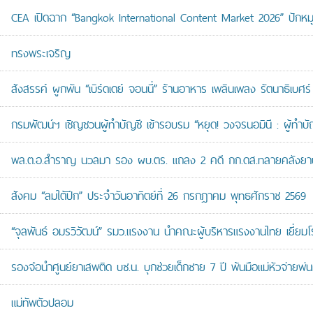
CEA เปิดฉาก “Bangkok International Content Market 2026” ปักหม
ทรงพระเจริญ
สังสรรค์ ผูกพัน “เบิร์ดเดย์ จอนนี่” ร้านอาหาร เพลินเพลง รัตนาธิเบศร์
กรมพัฒน์ฯ เชิญชวนผู้ทำบัญชี เข้ารอบรม “หยุด! วงจรนอมินี : ผู้ทำบัญ
พล.ต.อ.สำราญ นวลมา รอง ผบ.ตร. แถลง 2 คดี กก.ดส.ทลายคลังยาบ้าส
สังคม “ลมใต้ปีก” ประจำวันอาทิตย์ที่ 26 กรกฎาคม พุทธศักราช 2569
“จุลพันธ์ อมรวิวัฒน์” รมว.แรงงาน นำคณะผู้บริหารแรงงานไทย เยี่ยมโ
รองจ๋อนำศูนย์ยาเสพติด บช.น. บุกช่วยเด็กชาย 7 ปี พ้นมือแม่หัวจ่ายพ่น
แม่ทัพตัวปลอม