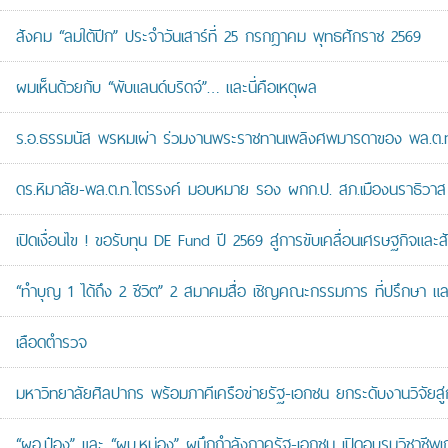
สังคม “ลมใต้ปีก” ประจำวันเสาร์ที่ 25 กรกฎาคม พุทธศักราช 2569
ผมเห็นด้วยกับ “พับแลนด์บริดจ์”… และนี่คือเหตุผล
ร.อ.ธรรมนัส พรหมเผ่า ร่วมงานพระราชทานเพลิงศพมารดาของ พล.ต.ท.ศั
ดร.หิมาลัย-พล.ต.ท.ไตรรงค์ มอบหมาย รอง ผกก.ป. สภ.เมืองนราธิวาส เป
เปิดเงื่อนไข ! ขอรับทุน DE Fund ปี 2569 สู่การขับเคลื่อนเศรษฐกิจและสัง
“ทำบุญ 1 ได้ถึง 2 ชีวิต” 2 สมาคมสื่อ เชิญคณะกรรมการ ที่ปรึกษา 
เลือดตำรวจ
มหาวิทยาลัยศิลปากร พร้อมภาคีเครือข่ายรัฐ-เอกชน ยกระดับงานวิจัยสู่
“ผอ.ป๋อง” และ “ผบ.หน่อง” ผนึกกำลังภาครัฐ-เอกชน เปิดอบรมวิชาช