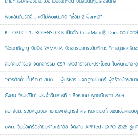
ย้ายท่าเรือคลองเตย…อย่ามองแต่ที่ดิน จนลืมต้นทุนโลจิสติกส์
พับแลนด์บริดจ์… แต่ไม่พับแนวคิด “เชื่อม 2 ฝั่งทะเล”
KT OPTIC และ RODENSTOCK เปิดตัว ColorMatic® Dark ตอบโจทย์ไ
“ร่วมกตัญญู จับมือ YAMAHA จัดอบรมยกระดับทักษะ “การดูแลเครื่องยนต
สมาคมตำรวจ จัดกิจกรรม CSR เพื่อสาธารณะประโยชน์ ในพื้นที่ป่าละอ
“ขจรศักดิ์” ที่ปรึกษา สนท. – ผู้บริหาร บจก.ฐาปนินทร์ ผู้สร้างป้า
สังคม “ลมใต้ปีก” ประจำวันเสาร์ที่ 1 สิงหาคม พุทธศักราช 2569
สืบ สตม. รวบหนุ่มจีนคาบ้านพักสมุทรสาคร หนีคดีฉ้อโกงเซินเจิ้น-แอบอยู
บพท. จับมือเครือข่ายมหาวิทยาลัย จัดงาน APPTech EXPO 2026 ชูเทคโน