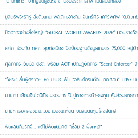
“นายกแก้ว” จากยูยิตสูชนะขาด นั่งบอร์ดการกีฬาเป็นสมัยที่สอง
มูลนิธิพระราหู ส่งตัวแทน พล.ต.ท.อาชาน จันทร์ศิริ เคารพศพ “ด.ต.วิทยา
ปิดฉากอย่างยิ่งใหญ่! “GLOBAL WORLD AWARDS 2026” มอบรางวัลเก
สศก. ร่วมกับ กสก. ลุยต่อเนื่อง ปิดจ๊อบฐานข้อมูลเกษตร 75,000 หมู่บ
ศุลกากร จับมือ ตชด. พร้อม AOT เปิดปฏิบัติการ “Scent Enforcer” ส่ง
“วัชระ” ยื่นผู้ตรวจฯ ชง ป.ป.ช. ฟัน “อธิบดีกรมที่ดิน-กก.สอบ” ม.157 
นายกฯ เยือนอินโดนีเซียในรอบ 15 ปี ปูทางการค้า-ลงทุน หุ้นส่วนยุทธศ
ย้ายท่าเรือคลองเตย…อย่ามองแต่ที่ดิน จนลืมต้นทุนโลจิสติกส์
พับแลนด์บริดจ์… แต่ไม่พับแนวคิด “เชื่อม 2 ฝั่งทะเล”