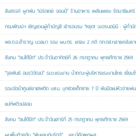
สังสรรค์ ผูกพัน “เบิร์ดเดย์ จอนนี่” ร้านอาหาร เพลินเพลง รัตนาธิเบศร์
กรมพัฒน์ฯ เชิญชวนผู้ทำบัญชี เข้ารอบรม “หยุด! วงจรนอมินี : ผู้ทำบัญ
พล.ต.อ.สำราญ นวลมา รอง ผบ.ตร. แถลง 2 คดี กก.ดส.ทลายคลังยาบ้าส
สังคม “ลมใต้ปีก” ประจำวันอาทิตย์ที่ 26 กรกฎาคม พุทธศักราช 2569
“จุลพันธ์ อมรวิวัฒน์” รมว.แรงงาน นำคณะผู้บริหารแรงงานไทย เยี่ยมโ
รองจ๋อนำศูนย์ยาเสพติด บช.น. บุกช่วยเด็กชาย 7 ปี พ้นมือแม่หัวจ่ายพ่น
แม่ทัพตัวปลอม
สังคม “ลมใต้ปีก” ประจำวันเสาร์ที่ 25 กรกฎาคม พุทธศักราช 2569
ผมเห็นด้วยกับ “พับแลนด์บริดจ์”… และนี่คือเหตุผล