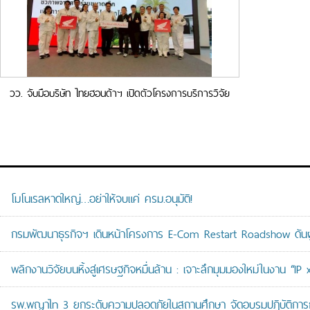
วว. จับมือบริษัท ไทยฮอนด้าฯ เปิดตัวโครงการบริการวิจัย
“ระบบปฏิกรณ์ชีวภาพจากสาหร่ายขนาดเล็กดูดซับ CO2 และ
ยกระดับคุณภาพอากาศพื้นที่สูบบุหรี่”
โมโนเรลหาดใหญ่…อย่าให้จบแค่ ครม.อนุมัติ!
กรมพัฒนาธุรกิจฯ เดินหน้าโครงการ E-Com Restart Roadshow ดั
พลิกงานวิจัยบนหิ้งสู่เศรษฐกิจหมื่นล้าน : เจาะลึกมุมมองใหม่ในงาน “I
รพ.พญาไท 3 ยกระดับความปลอดภัยในสถานศึกษา จัดอบรมปฏิบัติการกู้ช