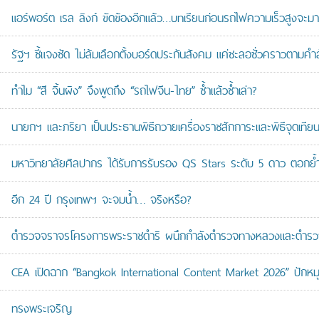
แอร์พอร์ต เรล ลิงก์ ขัดข้องอีกแล้ว…บทเรียนก่อนรถไฟความเร็วสูงจะมา
รัฐฯ ชี้แจงชัด ไม่ล้มเลือกตั้งบอร์ดประกันสังคม แค่ชะลอชั่วคราวตามคำ
ทำไม “สี จิ้นผิง” จึงพูดถึง “รถไฟจีน-ไทย” ซ้ำแล้วซ้ำเล่า?
นายกฯ และภริยา เป็นประธานพิธีถวายเครื่องราชสักการะและพิธีจุดเ
มหาวิทยาลัยศิลปากร ได้รับการรับรอง QS Stars ระดับ 5 ดาว ตอกย้ำม
อีก 24 ปี กรุงเทพฯ จะจมน้ำ… จริงหรือ?
ตำรวจจราจรโครงการพระราชดำริ ผนึกกำลังตำรวจทางหลวงและตำรวจจรา
CEA เปิดฉาก “Bangkok International Content Market 2026” ปักหม
ทรงพระเจริญ