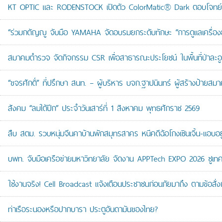
KT OPTIC และ RODENSTOCK เปิดตัว ColorMatic® Dark ตอบโจทย์ไ
“ร่วมกตัญญู จับมือ YAMAHA จัดอบรมยกระดับทักษะ “การดูแลเครื่องยนต
สมาคมตำรวจ จัดกิจกรรม CSR เพื่อสาธารณะประโยชน์ ในพื้นที่ป่าละอ
“ขจรศักดิ์” ที่ปรึกษา สนท. – ผู้บริหาร บจก.ฐาปนินทร์ ผู้สร้างป้า
สังคม “ลมใต้ปีก” ประจำวันเสาร์ที่ 1 สิงหาคม พุทธศักราช 2569
สืบ สตม. รวบหนุ่มจีนคาบ้านพักสมุทรสาคร หนีคดีฉ้อโกงเซินเจิ้น-แอบอยู
บพท. จับมือเครือข่ายมหาวิทยาลัย จัดงาน APPTech EXPO 2026 ชูเทคโน
ใช้งานจริง! Cell Broadcast แจ้งเตือนประชาชนก่อนภัยมาถึง ตามข้อสั่ง
ท่าเรือระนองหรือปากบารา ประตูอันดามันของไทย?