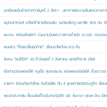
บทเรียนหมื่นล้านจากภาษีบุหรี่ 2 อัตรา : มหากาพย์ความล้มเหลวทางกา
สมุทรสาครเฮ! รถไฟฟ้าสายสีแดงเข้ม วงเวียนใหญ่–มหาชัย 36.8 กม. คืบห
ผบ.ทบ. พร้อมศิษย์เก่า ร่วมงานวันพระราชทานกำเนิด รร.จปร. ครบรอบ
พบแล้ว! “จิ๊กซอว์ชิ้นสุดท้าย”…เชื่อมรถไฟไทย-ลาว-จีน
สังคม “ลมใต้ปีก” ประจำวันพุธที่ 5 สิงหาคม พุทธศักราช 2569
เมื่อท่านจอมพลขอให้ ครูเอื้อ สุนทรสนาน แต่งเพลงง้อเมียให้ เรื่องราวจะ
นายกฯ เปิดเวทีธุรกิจไทย–อินโดนีเซีย ดัน 4 ยุทธศาสตร์เศรษฐกิจ เชื่อ
พรรคประชาชน ชี้แจงข้อเท็จจริงกรณีอดีต สส. ธิษะณา ชุณหะวัณ เปิ