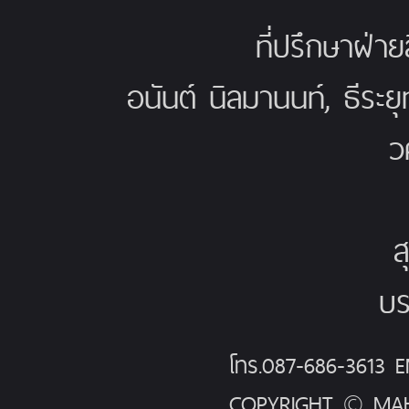
ที่ปรึกษาฝ่าย
อนันต์ นิลมานนท์, ธีระย
ว
ส
บร
โทร.087-686-3613
COPYRIGHT © MAH