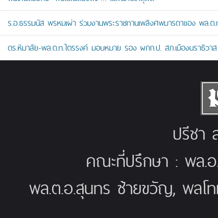
ร.อ.ธรรมนัส พรหมเผ่า ร่วมงานพระราชทานเพลิงศพมารดาของ พล.ต.ท.ศั
ดร.หิมาลัย-พล.ต.ท.ไตรรงค์ มอบหมาย รอง ผกก.ป. สภ.เมืองนราธิวาส เป
ปรีชา ส
คณะที่ปรึกษา : พล.อ
พล.ต.อ.สุนทร ซ้ายขวัญ, พลโท