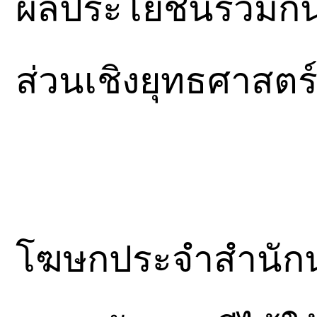
ผลประโยชน์ร่วมกันใ
ส่วนเชิงยุทธศาสต
โฆษกประจำสำนักนา