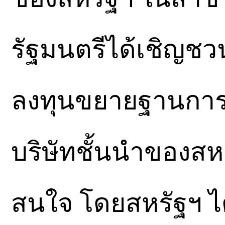
รัฐมนตรีได้เชิญชว
ลงทุนขยายฐานการผ
บริษัทชั้นนำของสห
สนใจ โดยสหรัฐฯ ไ