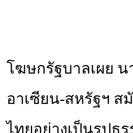
​โฆษกรัฐบาลเผย นา
อาเซียน-สหรัฐฯ สมั
ไทยอย่างเป็นรูปธร