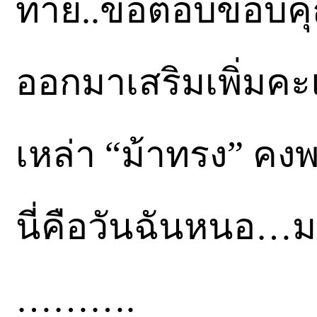
ท้าย..ขอตอบขอบคุ
ออกมาเสริมเพิ่มค
เหล่า “ม้าทรง” คง
นี่คือวันฉันหนอ…
……….