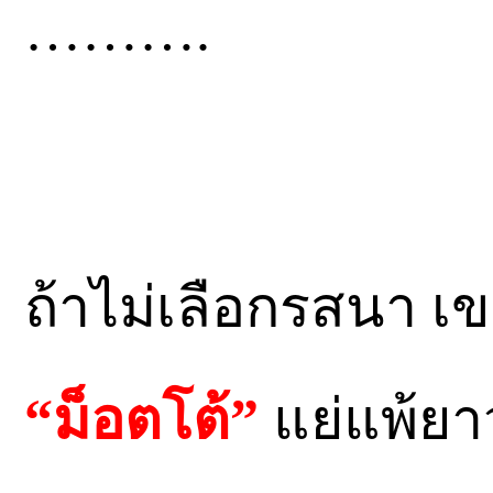
……….
ถ้าไม่เลือกรสนา เข
“ม็อตโต้”
แย่แพ้ยาว