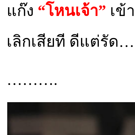
แก๊ง
“โหนเจ้า”
เข้
เลิกเสียที ดีแต่รัด
……….