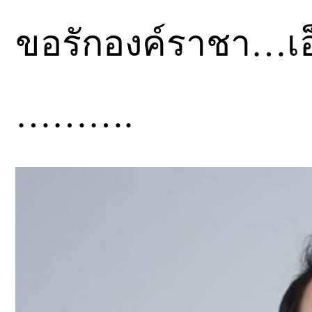
ขอรักองค์ราชา…เอ็
……….