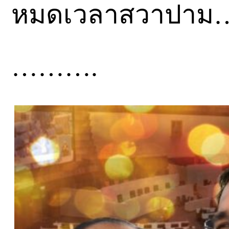
หมดเวลาสวาปาม…แ
……….