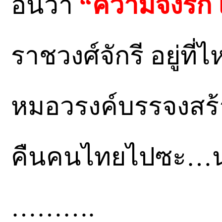
อันว่า
“ความจงรัก 
ราชวงศ์จักรี อยู่ที่
หมอวรงค์บรรจงสร้า
คืนคนไทยไปซะ…
……….