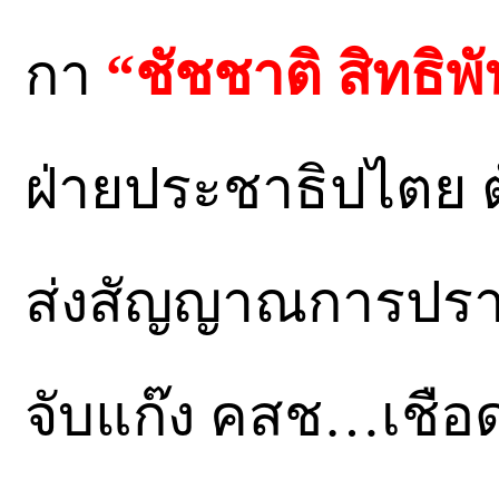
กา
“ชัชชาติ สิทธิพัน
ฝ่ายประชาธิปไตย ตั
ส่งสัญญาณการปราม
จับแก๊ง คสช…เชือดค