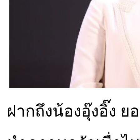
ฝากถึงน้องอุ๊งอิ๊ง 