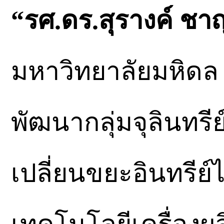
“รศ.ดร.สุรางค์ ช
มหาวิทยาลัยมหิดล 
พัฒนากลุ่มจุลินทรี
เปลี่ยนขยะอินทรีย์