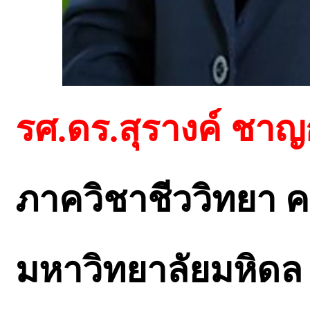
รศ.ดร.สุรางค์ ชา
ภาควิชาชีววิทยา 
มหาวิทยาลัยมหิดล