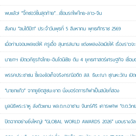
พบแล้ว! “จิ๊กซอว์ชิ้นสุดท้าย”…เชื่อมรถไฟไทย-ลาว-จีน
สังคม “ลมใต้ปีก” ประจำวันพุธที่ 5 สิงหาคม พุทธศักราช 2569
เมื่อท่านจอมพลขอให้ ครูเอื้อ สุนทรสนาน แต่งเพลงง้อเมียให้ เรื่องราวจะ
นายกฯ เปิดเวทีธุรกิจไทย–อินโดนีเซีย ดัน 4 ยุทธศาสตร์เศรษฐกิจ เชื่อ
พรรคประชาชน ชี้แจงข้อเท็จจริงกรณีอดีต สส. ธิษะณา ชุณหะวัณ เปิ
“นายกแก้ว” จากยูยิตสูชนะขาด นั่งบอร์ดการกีฬาเป็นสมัยที่สอง
มูลนิธิพระราหู ส่งตัวแทน พล.ต.ท.อาชาน จันทร์ศิริ เคารพศพ “ด.ต.วิทยา
ปิดฉากอย่างยิ่งใหญ่! “GLOBAL WORLD AWARDS 2026” มอบรางวัลเก