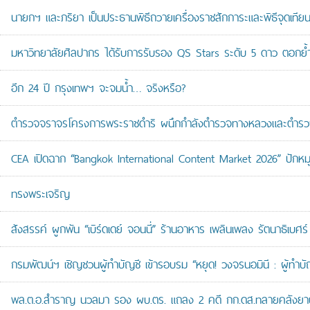
นายกฯ และภริยา เป็นประธานพิธีถวายเครื่องราชสักการะและพิธีจุดเ
มหาวิทยาลัยศิลปากร ได้รับการรับรอง QS Stars ระดับ 5 ดาว ตอกย้ำม
อีก 24 ปี กรุงเทพฯ จะจมน้ำ… จริงหรือ?
ตำรวจจราจรโครงการพระราชดำริ ผนึกกำลังตำรวจทางหลวงและตำรวจจรา
CEA เปิดฉาก “Bangkok International Content Market 2026” ปักหม
ทรงพระเจริญ
สังสรรค์ ผูกพัน “เบิร์ดเดย์ จอนนี่” ร้านอาหาร เพลินเพลง รัตนาธิเบศร์
กรมพัฒน์ฯ เชิญชวนผู้ทำบัญชี เข้ารอบรม “หยุด! วงจรนอมินี : ผู้ทำบัญ
พล.ต.อ.สำราญ นวลมา รอง ผบ.ตร. แถลง 2 คดี กก.ดส.ทลายคลังยาบ้าส