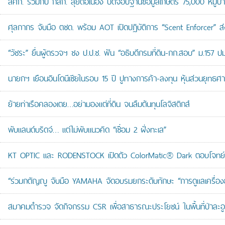
สศก. ร่วมกับ กสก. ลุยต่อเนื่อง ปิดจ๊อบฐานข้อมูลเกษตร 75,000 หมู่บ
ศุลกากร จับมือ ตชด. พร้อม AOT เปิดปฏิบัติการ “Scent Enforcer” ส่ง
“วัชระ” ยื่นผู้ตรวจฯ ชง ป.ป.ช. ฟัน “อธิบดีกรมที่ดิน-กก.สอบ” ม.157 
นายกฯ เยือนอินโดนีเซียในรอบ 15 ปี ปูทางการค้า-ลงทุน หุ้นส่วนยุทธศ
ย้ายท่าเรือคลองเตย…อย่ามองแต่ที่ดิน จนลืมต้นทุนโลจิสติกส์
พับแลนด์บริดจ์… แต่ไม่พับแนวคิด “เชื่อม 2 ฝั่งทะเล”
KT OPTIC และ RODENSTOCK เปิดตัว ColorMatic® Dark ตอบโจทย์ไ
“ร่วมกตัญญู จับมือ YAMAHA จัดอบรมยกระดับทักษะ “การดูแลเครื่องยนต
สมาคมตำรวจ จัดกิจกรรม CSR เพื่อสาธารณะประโยชน์ ในพื้นที่ป่าละอ