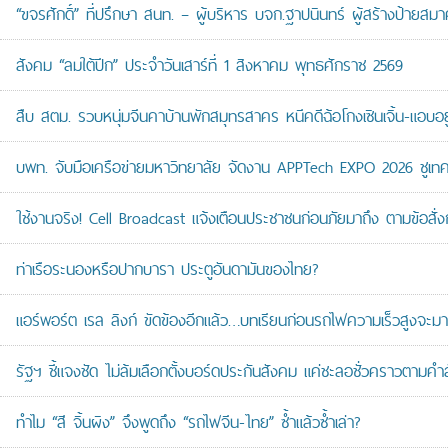
“ขจรศักดิ์” ที่ปรึกษา สนท. – ผู้บริหาร บจก.ฐาปนินทร์ ผู้สร้างป้า
สังคม “ลมใต้ปีก” ประจำวันเสาร์ที่ 1 สิงหาคม พุทธศักราช 2569
สืบ สตม. รวบหนุ่มจีนคาบ้านพักสมุทรสาคร หนีคดีฉ้อโกงเซินเจิ้น-แอบอยู
บพท. จับมือเครือข่ายมหาวิทยาลัย จัดงาน APPTech EXPO 2026 ชูเทคโน
ใช้งานจริง! Cell Broadcast แจ้งเตือนประชาชนก่อนภัยมาถึง ตามข้อสั่ง
ท่าเรือระนองหรือปากบารา ประตูอันดามันของไทย?
แอร์พอร์ต เรล ลิงก์ ขัดข้องอีกแล้ว…บทเรียนก่อนรถไฟความเร็วสูงจะมา
รัฐฯ ชี้แจงชัด ไม่ล้มเลือกตั้งบอร์ดประกันสังคม แค่ชะลอชั่วคราวตามคำ
ทำไม “สี จิ้นผิง” จึงพูดถึง “รถไฟจีน-ไทย” ซ้ำแล้วซ้ำเล่า?