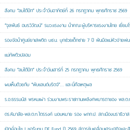
สังคม “ลมใต้ปีก” ประจำวันอาทิตย์ที่ 26 กรกฎาคม พุทธศักราช 2569
“จุลพันธ์ อมรวิวัฒน์” รมว.แรงงาน นำคณะผู้บริหารแรงงานไทย เยี่ยมโ
รองจ๋อนำศูนย์ยาเสพติด บช.น. บุกช่วยเด็กชาย 7 ปี พ้นมือแม่หัวจ่ายพ่น
แม่ทัพตัวปลอม
สังคม “ลมใต้ปีก” ประจำวันเสาร์ที่ 25 กรกฎาคม พุทธศักราช 2569
ผมเห็นด้วยกับ “พับแลนด์บริดจ์”… และนี่คือเหตุผล
ร.อ.ธรรมนัส พรหมเผ่า ร่วมงานพระราชทานเพลิงศพมารดาของ พล.ต.ท.ศั
ดร.หิมาลัย-พล.ต.ท.ไตรรงค์ มอบหมาย รอง ผกก.ป. สภ.เมืองนราธิวาส เป
เปิดเงื่อนไข ! ขอรับทุน DE Fund ปี 2569 สู่การขับเคลื่อนเศรษฐกิจและสัง