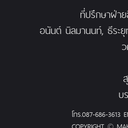
ที่ปรึกษาฝ่าย
อนันต์ นิลมานนท์, ธีระย
ว
ส
บร
โทร.087-686-3613
COPYRIGHT © MAH