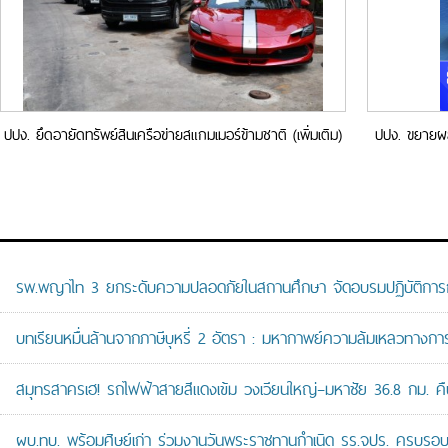
ปปง. ยึดอายัดทรัพย์สินเครือข่ายสแกมเมอร์ข้ามชาติ (เพิ่มเติม)
ปปง. ขยายผลย
มูลค่ากว่า 8.2 พันล้านบาท
รพ.พญาไท 3 ยกระดับความปลอดภัยในสถานศึกษา จัดอบรมปฏิบัติการกู้ช
บทเรียนหมื่นล้านจากภาษีบุหรี่ 2 อัตรา : มหากาพย์ความล้มเหลวทางกา
สมุทรสาครเฮ! รถไฟฟ้าสายสีแดงเข้ม วงเวียนใหญ่–มหาชัย 36.8 กม. คืบห
ผบ.ทบ. พร้อมศิษย์เก่า ร่วมงานวันพระราชทานกำเนิด รร.จปร. ครบรอบ