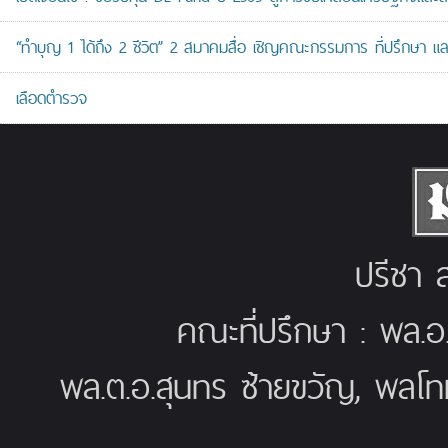
“ทำบุญ 1 ได้ถึง 2 ชีวิต” 2 สมาคมสื่อ เชิญคณะกรรมการ ที่ปรึกษา 
เลือดตำรวจ
ปรีชา ส
คณะที่ปรึกษา : พล.อ
พล.ต.อ.สุนทร ซ้ายขวัญ, พลโท