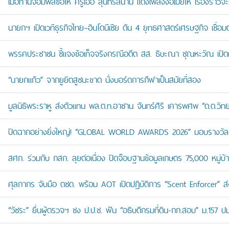
เมื่อท่านจอมพลขอให้ ครูเอื้อ สุนทรสนาน แต่งเพลงง้อเมียให้ เรื่องราวจะ
นายกฯ เปิดเวทีธุรกิจไทย–อินโดนีเซีย ดัน 4 ยุทธศาสตร์เศรษฐกิจ เชื่อ
พรรคประชาชน ชี้แจงข้อเท็จจริงกรณีอดีต สส. ธิษะณา ชุณหะวัณ เปิ
“นายกแก้ว” จากยูยิตสูชนะขาด นั่งบอร์ดการกีฬาเป็นสมัยที่สอง
มูลนิธิพระราหู ส่งตัวแทน พล.ต.ท.อาชาน จันทร์ศิริ เคารพศพ “ด.ต.วิทยา
ปิดฉากอย่างยิ่งใหญ่! “GLOBAL WORLD AWARDS 2026” มอบรางวัลเก
สศก. ร่วมกับ กสก. ลุยต่อเนื่อง ปิดจ๊อบฐานข้อมูลเกษตร 75,000 หมู่บ
ศุลกากร จับมือ ตชด. พร้อม AOT เปิดปฏิบัติการ “Scent Enforcer” ส่ง
“วัชระ” ยื่นผู้ตรวจฯ ชง ป.ป.ช. ฟัน “อธิบดีกรมที่ดิน-กก.สอบ” ม.157 