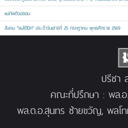
แม่ทัพตัวปลอม
สังคม “ลมใต้ปีก” ประจำวันเสาร์ที่ 25 กรกฎาคม พุทธศักราช 2569
ปรีชา ส
คณะที่ปรึกษา : พล.อ
พล.ต.อ.สุนทร ซ้ายขวัญ, พลโท