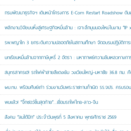
กรมพัฒนาธุรกิจฯ เดินหน้าโครงการ E-Com Restart Roadshow ดั
พลิกงานวิจัยบนหิ้งสู่เศรษฐกิจหมื่นล้าน : เจาะลึกมุมมองใหม่ในงาน “I
รพ.พญาไท 3 ยกระดับความปลอดภัยในสถานศึกษา จัดอบรมปฏิบัติการกู้ช
บทเรียนหมื่นล้านจากภาษีบุหรี่ 2 อัตรา : มหากาพย์ความล้มเหลวทางกา
สมุทรสาครเฮ! รถไฟฟ้าสายสีแดงเข้ม วงเวียนใหญ่–มหาชัย 36.8 กม. คืบห
ผบ.ทบ. พร้อมศิษย์เก่า ร่วมงานวันพระราชทานกำเนิด รร.จปร. ครบรอบ
พบแล้ว! “จิ๊กซอว์ชิ้นสุดท้าย”…เชื่อมรถไฟไทย-ลาว-จีน
สังคม “ลมใต้ปีก” ประจำวันพุธที่ 5 สิงหาคม พุทธศักราช 2569