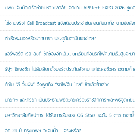
บพท. จับมือเครือข่ายมหาวิทยาลัย จัดงาน APPTech EXPO 2026 ชูเทคโน
ใช้งานจริง! Cell Broadcast แจ้งเตือนประชาชนก่อนภัยมาถึง ตามข้อสั่ง
ท่าเรือระนองหรือปากบารา ประตูอันดามันของไทย?
แอร์พอร์ต เรล ลิงก์ ขัดข้องอีกแล้ว…บทเรียนก่อนรถไฟความเร็วสูงจะมา
รัฐฯ ชี้แจงชัด ไม่ล้มเลือกตั้งบอร์ดประกันสังคม แค่ชะลอชั่วคราวตามคำ
ทำไม “สี จิ้นผิง” จึงพูดถึง “รถไฟจีน-ไทย” ซ้ำแล้วซ้ำเล่า?
นายกฯ และภริยา เป็นประธานพิธีถวายเครื่องราชสักการะและพิธีจุดเ
มหาวิทยาลัยศิลปากร ได้รับการรับรอง QS Stars ระดับ 5 ดาว ตอกย้ำม
อีก 24 ปี กรุงเทพฯ จะจมน้ำ… จริงหรือ?