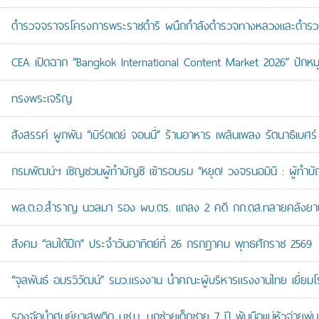
ตำรวจจราจรโครงการพระราชดำริ ผนึกกำลังตำรวจทางหลวงและตำรวจจรา
CEA เปิดฉาก “Bangkok International Content Market 2026” ปักหม
ทรงพระเจริญ
สังสรรค์ ผูกพัน “เบิร์ดเดย์ จอนนี่” ร้านอาหาร เพลินเพลง รัตนาธิเบศร์
กรมพัฒน์ฯ เชิญชวนผู้ทำบัญชี เข้ารอบรม “หยุด! วงจรนอมินี : ผู้ทำบัญ
พล.ต.อ.สำราญ นวลมา รอง ผบ.ตร. แถลง 2 คดี กก.ดส.ทลายคลังยาบ้าส
สังคม “ลมใต้ปีก” ประจำวันอาทิตย์ที่ 26 กรกฎาคม พุทธศักราช 2569
“จุลพันธ์ อมรวิวัฒน์” รมว.แรงงาน นำคณะผู้บริหารแรงงานไทย เยี่ยมโ
รองจ๋อนำศูนย์ยาเสพติด บช.น. บุกช่วยเด็กชาย 7 ปี พ้นมือแม่หัวจ่ายพ่น