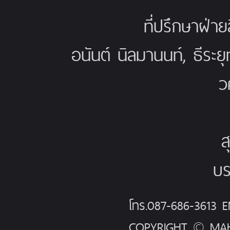
ที่ปรึกษาฝ่าย
อนันต์ นิลมานนท์, ธีระย
ว
ส
บร
โทร.087-686-3613
COPYRIGHT © MAH