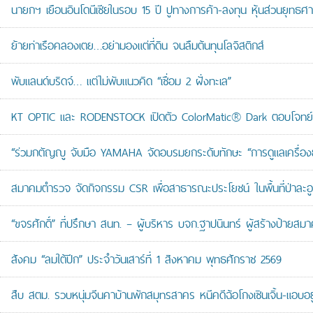
นายกฯ เยือนอินโดนีเซียในรอบ 15 ปี ปูทางการค้า-ลงทุน หุ้นส่วนยุทธศ
ย้ายท่าเรือคลองเตย…อย่ามองแต่ที่ดิน จนลืมต้นทุนโลจิสติกส์
พับแลนด์บริดจ์… แต่ไม่พับแนวคิด “เชื่อม 2 ฝั่งทะเล”
KT OPTIC และ RODENSTOCK เปิดตัว ColorMatic® Dark ตอบโจทย์ไ
“ร่วมกตัญญู จับมือ YAMAHA จัดอบรมยกระดับทักษะ “การดูแลเครื่องยนต
สมาคมตำรวจ จัดกิจกรรม CSR เพื่อสาธารณะประโยชน์ ในพื้นที่ป่าละอ
“ขจรศักดิ์” ที่ปรึกษา สนท. – ผู้บริหาร บจก.ฐาปนินทร์ ผู้สร้างป้า
สังคม “ลมใต้ปีก” ประจำวันเสาร์ที่ 1 สิงหาคม พุทธศักราช 2569
สืบ สตม. รวบหนุ่มจีนคาบ้านพักสมุทรสาคร หนีคดีฉ้อโกงเซินเจิ้น-แอบอยู