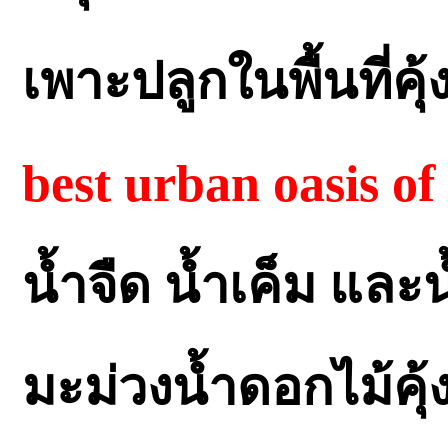
เพาะปลูกในพื้นที่คุ
best urban oasis of
น้ำจืด น้ำเค็ม และ
มะม่วงน้ำดอกไม้คุ