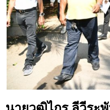
นายวุฒิไกร ลีวีระพัน