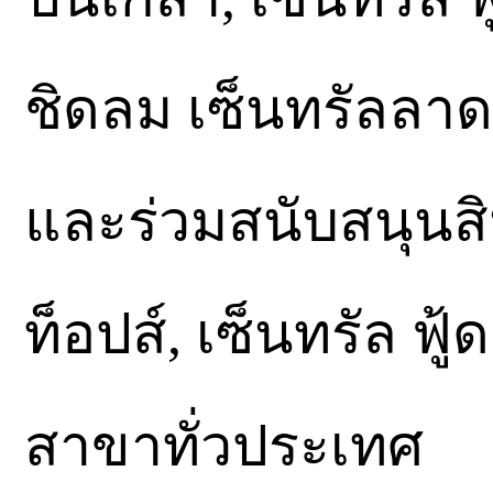
ชิดลม เซ็นทรัลลาดพ
และร่วมสนับสนุนสิน
ท็อปส์, เซ็นทรัล ฟู
สาขาทั่วประเทศ