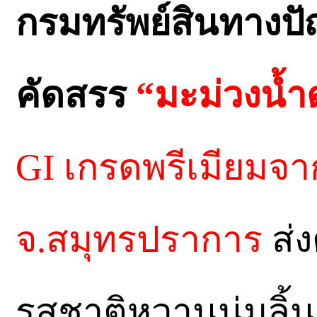
กรมทรัพย์สินทางป
คัดสรร
“มะม่วงน้ำ
GI เกรดพรีเมียมจาก
จ.สมุทรปราการ
ส่ง
รสชาติหวานนุ่มลิ้น