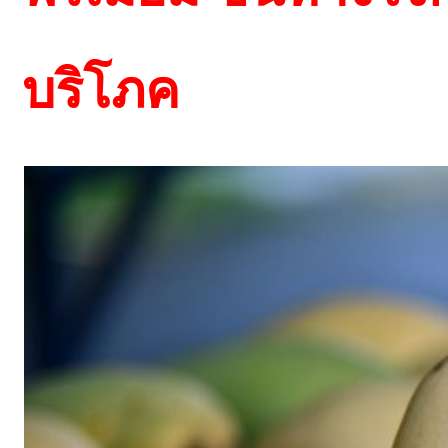
บริโภค