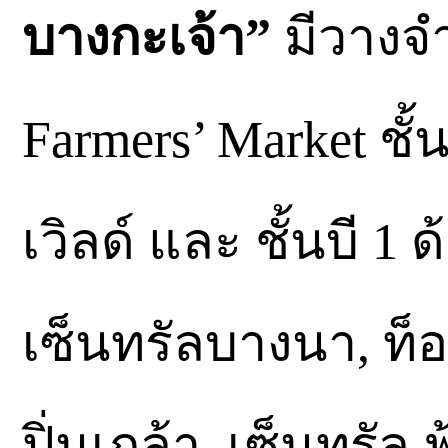
บางกะเจ้า”
มีวางจำห
Farmers’ Market ชั
เวิลด์ และ ชั้นบี 1
เซ็นทรัลบางนา, ท็อ
ปิ่นเกล้า, เซ็นทรัล