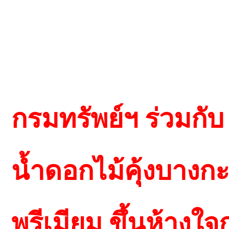
กรมทรัพย์ฯ ร่วมกับ
น้ำดอกไม้คุ้งบางกะ
พรีเมียม ขึ้นห้างใจก