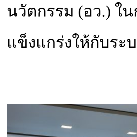
นวัตกรรม (อว.) ใ
แข็งแกร่งให้กับร