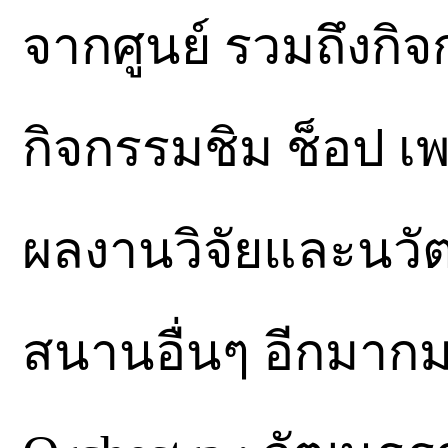
จากศูนย์ รวมถึงกิจ
กิจกรรมชิม ช็อป เ
ผลงานวิจัยและนวั
สนานอื่นๆ อีกมากม