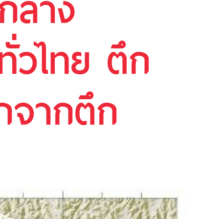
ย์กลาง
ั่วไทย ตึก
อกจากตึก