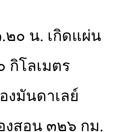
.๒๐ น. เกิดแผ่น
 กิโลเมตร
ืองมันดาเลย์
่องสอน ๓๒๖ กม.