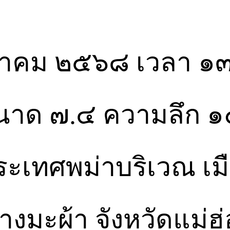
มีนาคม ๒๕๖๘ เวลา ๑๓
าด ๗.๔ ความลึก ๑๐
่ประเทศพม่าบริเวณ เม
งมะผ้า จังหวัดแม่ฮ