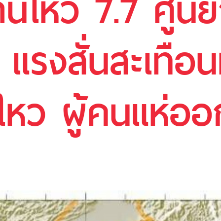
ดินไหว 7.7 ศูน
แรงสั่นสะเทือนท
นไหว ผู้คนแห่อ