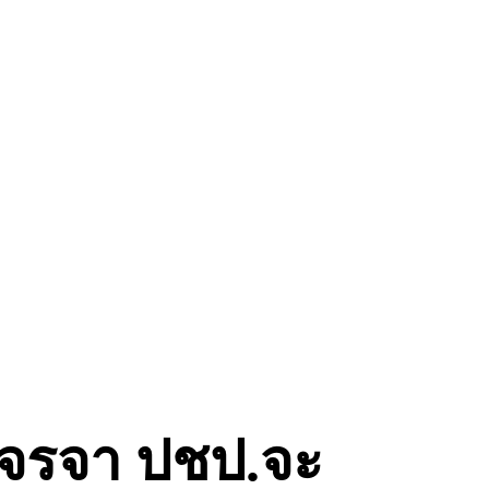
๊ะเจรจา ปชป.จะ