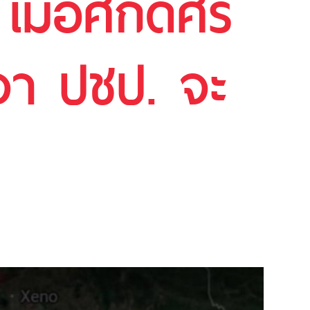
ื่อศักดิ์ศรี
รจา ปชป. จะ