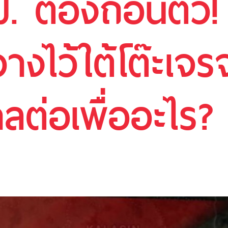
 ต้องถอนตัว! เม
างไว้ใต้โต๊ะเจ
าลต่อเพื่ออะไร?