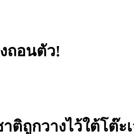
องถอนตัว!
องชาติถูกวางไว้ใต้โต