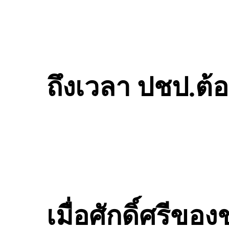
ถึงเวลา ปชป.ต้
เมื่อศักดิ์ศรีข