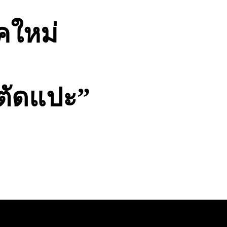
ุคใหม่
ัลตัดแปะ”