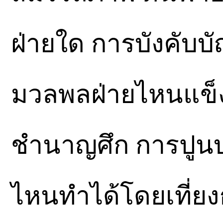
ฝ่ายใด การบังคับบั
มวลพลฝ่ายไหนแข็
ชำนาญศึก การปูนบ
ไหนทำได้โดยเที่ยงธ