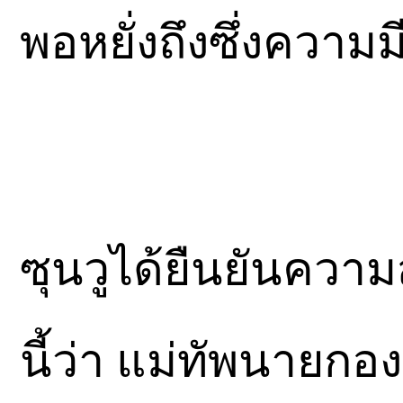
พอหยั่งถึงซึ่งความ
ซุนวูได้ยืนยันความ
นี้ว่า แม่ทัพนายก