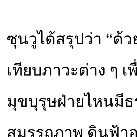
ซุนวูได้สรุปว่า “ด้ว
เทียบภาวะต่าง ๆ เพ
มุขบุรุษฝ่ายไหนมี
สมรรถภาพ ดินฟ้า