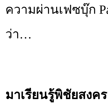
ความผ่านเฟซบุ๊ก P
ว่า…
มาเรียนรู้พิชัยสงค