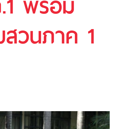
ภ.1 พร้อม
บสวนภาค 1