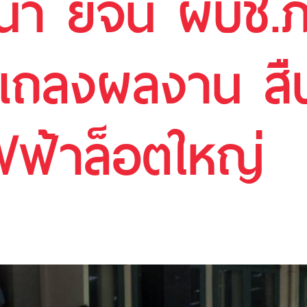
า ยี่จีน ผบช.
แถลงผลงาน สื
่ไฟฟ้าล็อตใหญ่