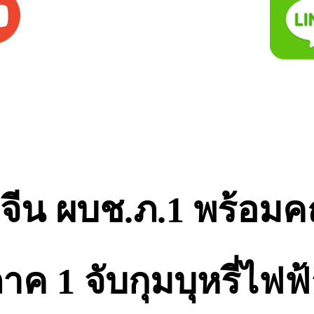
ี่จีน ผบช.ภ.1 พร้อ
ค 1 จับกุมบุหรี่ไฟฟ