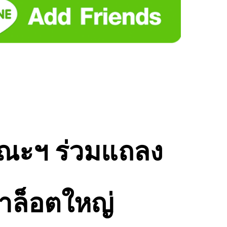
มคณะฯ ร่วมแถลง
้าล็อตใหญ่