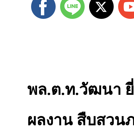
พล.ต.ท.วัฒนา ย
ผลงาน สืบสวนภา