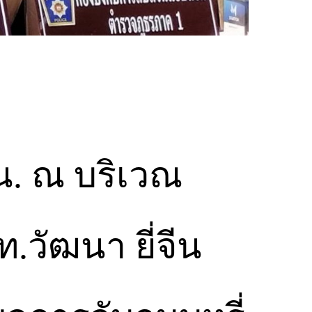
 น. ณ บริเวณ
วัฒนา ยี่จีน